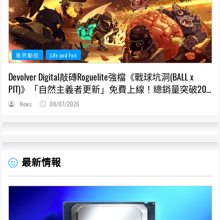
業界動態
Life and Fun
Devolver Digital敲磚Roguelite強檔《戰球坑洞(BALL x
PIT)》「自然主義者更新」免費上線！總銷量突破200
萬份，遊戲史低66折熱銷中
News
08/07/2026
最新情報