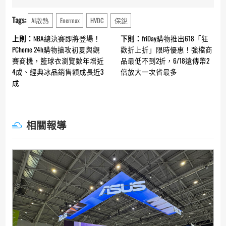
Tags:
AI散熱
Enermax
HVDC
保銳
Continue
上則：
NBA總決賽即將登場！
下則：
friDay購物推出618「狂
Reading
PChome 24h購物搶攻初夏與觀
歡折上折」限時優惠！強檔商
賽商機，籃球衣瀏覽數年增近
品最低不到2折，6/18遠傳幣2
4成、經典冰品銷售額成長近3
倍放大一次省最多
成
相關報導