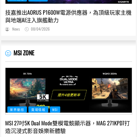
技嘉推出AORUS P1600W電源供應器，為頂級玩家主機
與地端AI注入旗艦動力
News
08/04/2026
MSI ZONE
業界動態
賣場情報
MSI
MSI 27吋5K Dual Mode雙模電競顯示器，MAG 271KPD7打
造沉浸式影音娛樂新體驗