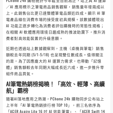
PChome 24h 購物統計今年截至目前為止，站上具 AI 運算
／AI 應用標示之筆電商品銷售觀察，銷售量年增兩成以
上，此銷售佔比更已達整體筆電品類近四成。顯示 AI 筆
電產品線在消費市場的接受度初具規模。該數據體現出
AI 功能正逐步轉化為消費者評估購機時的常態性規格；
在相關 AI 軟體應用環境日趨成熟的推波助瀾下，推升消
費者對高效能裝置的升級意願。
近期也透過站上數據觀察到，主機（桌機與筆電）銷售
額較去年同期 (5/1-5/18) 也呈現雙位數成長。值得關注
的是，為了因應龐大的 AI 運算力需求，也帶動「記憶
體」銷售額較去年同期大幅成長近六成，進一步推升零
組件商品買氣。
AI筆電熱銷榜揭曉！「高效、輕薄、高續
航」霸榜
隨著AI落地應用之熱潮，PChome 24h 購物同步公布站上
上半年「AI 筆電熱銷排行榜 TOP 10」，前三名依序為
「ACER Aspire Lite 16 吋 AI 效能筆電」、「ACER Swift 14