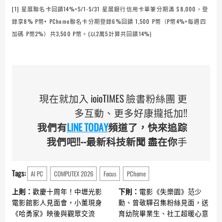
[1] 星展聯名卡回饋14%=5/1-5/31 星展銀行信用卡單筆分期滿 $8,000，登
錄享8% P幣+ PChome聯名卡分期登錄6%回饋 1,500 P幣（P幣4%+每週四
加碼 P幣2%）共3,500 P幣。(以2萬5計算共回饋14%)
現在就加入 ioioTIMES 臉書粉絲團 更
多互動、更多好康攏抵加!!
我們有
LINE TODAY
頻道了，快來追踪
我們吧!!--最新科技新聞 盡在你
手
Tags:
AI PC
COMPUTEX 2026
Focus
PChome
Continue
上則：
歡慶十周年！中壢光影
下則：
電影《失樂園》范少
Reading
電影館影人見面會，小薰現身
勳、曾敬驊召集粉絲見面，送
《哈勇家》映後與觀眾交流
育幼院畢業生、社工超暖心意