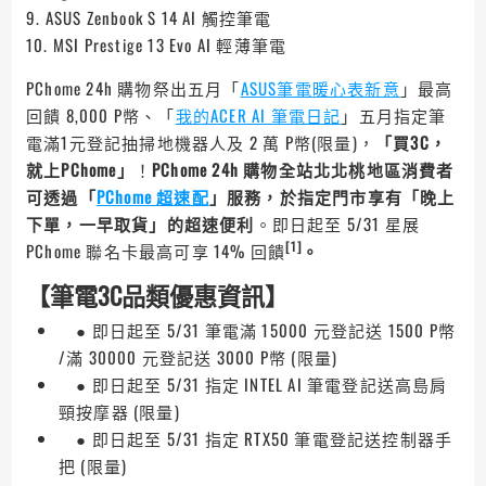
9. ASUS Zenbook S 14 AI 觸控筆電
10. MSI Prestige 13 Evo AI 輕薄筆電
PChome 24h 購物祭出五月「
ASUS筆電暖心表新意
」最高
回饋 8,000 P幣、「
我的ACER AI 筆電日記
」五月指定筆
電滿1元登記抽掃地機器人及 2 萬 P幣(限量)，
「買3C，
就上PChome」
！
PChome 24h 購物全站北北桃地區消費者
可透過「
PChome 超速配
」服務，於指定門市享有「晚上
下單，一早取貨」的超速便利
。即日起至 5/31 星展
[1]
PChome 聯名卡最高可享 14% 回饋
。
【筆電3C品類優惠資訊】
● 即日起至 5/31 筆電滿 15000 元登記送 1500 P幣
/滿 30000 元登記送 3000 P幣 (限量)
● 即日起至 5/31 指定 INTEL AI 筆電登記送高島肩
頸按摩器 (限量)
● 即日起至 5/31 指定 RTX50 筆電登記送控制器手
把 (限量)