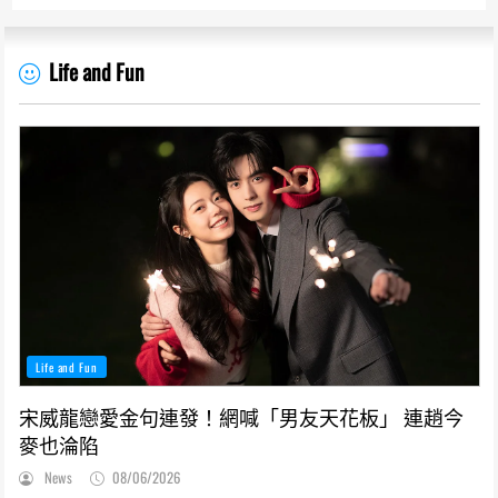
Life and Fun
Life and Fun
宋威龍戀愛金句連發！網喊「男友天花板」 連趙今
麥也淪陷
News
08/06/2026