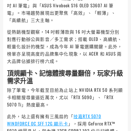
吋 AI 筆電」與「ASUS Vivobook S16 OLED S3607 AI 筆
電」。市場趨勢展現出更聚焦「高效」、「輕薄」、
「高續航」三大主軸。
從熱銷機型觀察，14 吋輕薄款與 16 吋大螢幕機型分別
對應行動辦公與影音／多工需求；搭載 OLED、高續航、
輕量化設計的機型，成為今年 AI 筆電選購關鍵。此外，
榜單亦呈現高度的品牌集中化現象，以 ACER 和 ASUS 兩
大品牌佔據排行榜六成。
頂規顯卡、記憶體搜尋量翻倍，玩家升級
需求升溫
除了筆電，今年截至目前為止站上 NVIDIA RTX 50 系列顯
卡相關搜尋量逼近萬次，尤以「RTX 5090」、「RTX
5070 Ti」熱度最高。
此外，站上還有擁有三風扇的「
技嘉RTX 5070
WINDFORCE OC SFF 12G 顯示卡
」，採用 GeForce RTX™
5070 繪圖晶片，與內建 12GB GDDR7 192 位元記憶體。