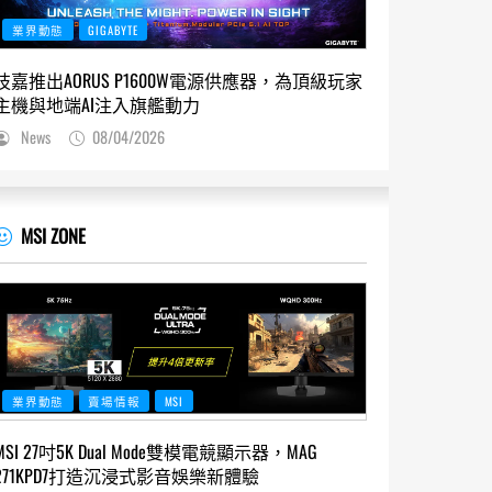
業界動態
GIGABYTE
技嘉推出AORUS P1600W電源供應器，為頂級玩家
主機與地端AI注入旗艦動力
News
08/04/2026
MSI ZONE
業界動態
賣場情報
MSI
MSI 27吋5K Dual Mode雙模電競顯示器，MAG
271KPD7打造沉浸式影音娛樂新體驗