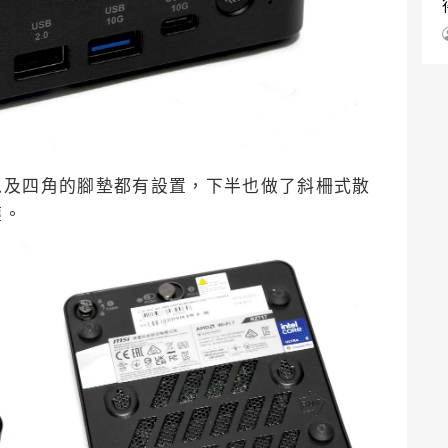
以及四角的腳墊都有設置，下半也做了斜柵式散
塵。