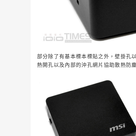
部分除了有基本標本標貼之外，壁掛孔
熱開孔以及內部的沖孔網片協助散熱防