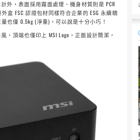
計外，表面採用霧面處理、機身材質則是 PCR
ics) 塑料，與外盒 FSC 認證包材同樣符合企業的 ESG 永續精
 mm、重量也僅 0.5kg (淨重)，可以說是十分小巧！
頂端也僅印上 MSI Logo，正面設計簡潔，