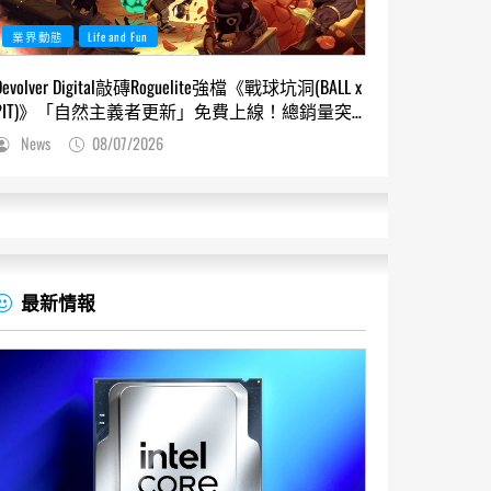
業界動態
Life and Fun
Devolver Digital敲磚Roguelite強檔《戰球坑洞(BALL x
PIT)》「自然主義者更新」免費上線！總銷量突
破200萬份，遊戲史低66折熱銷中
News
08/07/2026
最新情報