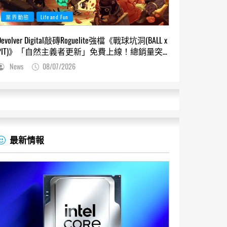
業界動態
Life and Fun
Devolver Digital敲磚Roguelite強檔《戰球坑洞(BALL x
PIT)》「自然主義者更新」免費上線！總銷量突
破200萬份，遊戲史低66折熱銷中
News
08/07/2026
最新情報