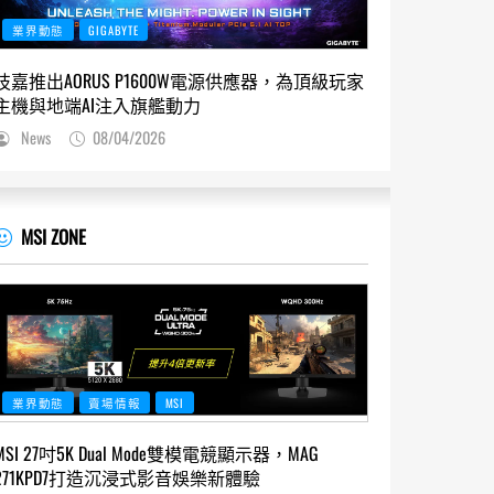
業界動態
GIGABYTE
技嘉推出AORUS P1600W電源供應器，為頂級玩家
主機與地端AI注入旗艦動力
News
08/04/2026
MSI ZONE
業界動態
賣場情報
MSI
MSI 27吋5K Dual Mode雙模電競顯示器，MAG
271KPD7打造沉浸式影音娛樂新體驗