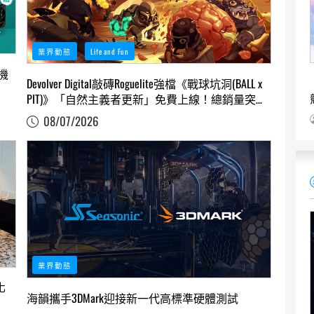
業界動態
Life and Fun
機
Devolver Digital敲磚Roguelite強檔《戰球坑洞(BALL x
PIT)》「自然主義者更新」免費上線！總銷量突破
200萬份，遊戲史低66折熱銷中
08/07/2026
業界動態
化
海韻攜手3DMark迎接新一代高標準硬體測試