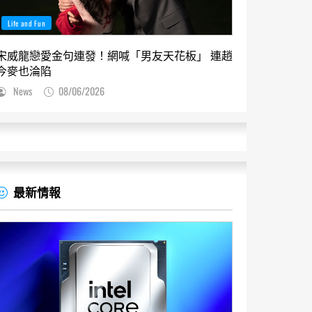
Life and Fun
宋威龍戀愛金句連發！網喊「男友天花板」 連趙
今麥也淪陷
News
08/06/2026
最新情報