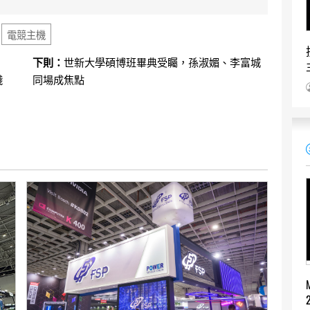
電競主機
下則：
世新大學碩博班畢典受矚，孫淑媚、李富城
踐
同場成焦點