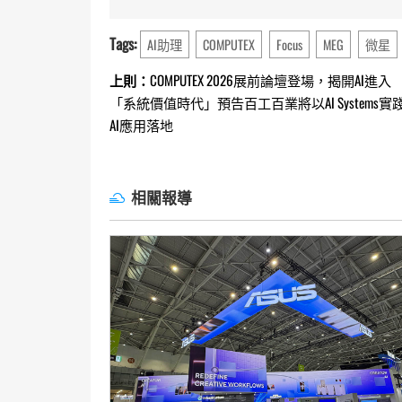
Tags:
AI助理
COMPUTEX
Focus
MEG
微星
Continue
上則：
COMPUTEX 2026展前論壇登場，揭開AI進入
「系統價值時代」預告百工百業將以AI Systems實
Reading
AI應用落地
相關報導