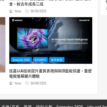
會，較去年成長三成
News
06/09/2026
Computex 2026
GIGABYTE
業界動態
技嘉以AI技術提升畫質表現與OLED面板保護，重塑
電競螢幕顯示體驗
News
06/08/2026
手機/平板
筆電
特別企劃
Computex 2026
Life and Fu