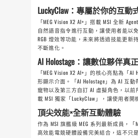
LuckyClaw
：專屬於你的互動式
「MEG Vision X2 AI+」搭載 MSI 全新 Ag
自然語音指令進行互動，讓使用者能以免
RGB 燈效等功能，未來將透過技能更新持
不斷進化。
AI Holostage
：讓數位夥伴真
「MEG Vision X2 AI+」的核心亮點為
形顯示介面。「AI Holostage」為 
寵物以及第三方自訂 AI 虛擬角色，以
載 MSI 獨家「LuckyClaw」，讓使
頂尖效能×全新互動體驗
作為 MSI 旗艦級 MEG 系列最新成員，「MEG 
高效能電競硬體設備完美結合，這不只