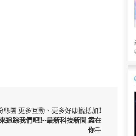
 臉書粉絲團 更多互動、更多好康攏抵加!!
追踪我們吧!!--最新科技新聞 盡在
你
手