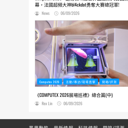
幕，法國超頻大神bl4ckdot勇奪大賽總冠軍!
News
06/09/2026
Computex 2026
活動/專訪/現場直擊
開箱/評測
《COMPUTEX 2026展場巡禮》總合篇(中)
Rex Lin
06/09/2026
業界動態
最新情報
科技情報
開箱/評測