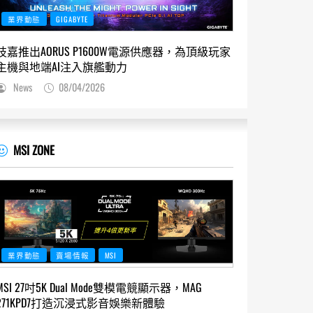
業界動態
GIGABYTE
技嘉推出AORUS P1600W電源供應器，為頂級玩家
主機與地端AI注入旗艦動力
News
08/04/2026
MSI ZONE
業界動態
賣場情報
MSI
MSI 27吋5K Dual Mode雙模電競顯示器，MAG
271KPD7打造沉浸式影音娛樂新體驗