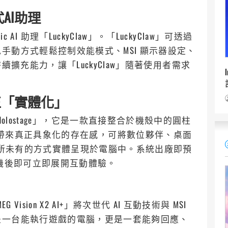
AI助理
entic AI 助理「LuckyClaw」。「LuckyClaw」可透過
手動方式輕鬆控制效能模式、MSI 顯示器設定、
續擴充能力，讓「LuckyClaw」隨著使用者需求
正「實體化」
「AI Holostage」，它是一款直接整合於機殼中的圓柱
AI 互動帶來真正具象化的存在感，可將數位夥伴、桌面
前所未有的方式實體呈現於電腦中。系統出廠即預
用者開機後即可立即展開互動體驗。
Vision X2 AI+」將次世代 AI 互動技術與 MSI
是一台能執行遊戲的電腦，更是一套能夠回應、