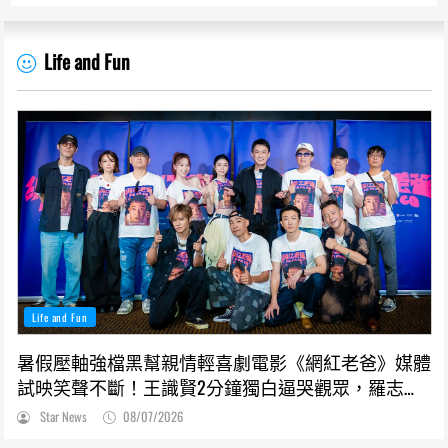
Life and Fun
Life and Fun
暑假壓軸強檔黑幫親情輕喜劇電影《網紅老爸》媒體
試映笑聲不斷！王識賢2分鐘獨白逼哭觀眾，羅志
祥、張懷秋受封搞笑MVP
Star News
08/07/2026