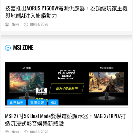
技嘉推出AORUS P1600W電源供應器，為頂級玩家主機
與地端AI注入旗艦動力
News
08/04/2026
MSI ZONE
業界動態
賣場情報
MSI
MSI 27吋5K Dual Mode雙模電競顯示器，MAG 271KPD7打
造沉浸式影音娛樂新體驗
News
08/03/2026