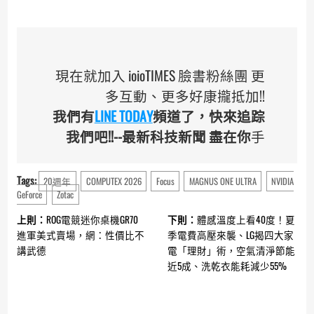
現在就加入 ioioTIMES 臉書粉絲團 更
多互動、更多好康攏抵加!!
我們有
LINE TODAY
頻道了，快來追踪
我們吧!!--最新科技新聞 盡在你
手
Tags:
20週年
COMPUTEX 2026
Focus
MAGNUS ONE ULTRA
NVIDIA
GeForce
Zotac
Continue
上則：
ROG電競迷你桌機GR70
下則：
體感溫度上看40度！夏
Reading
進軍美式賣場，網：性價比不
季電費高壓來襲、LG揭四大家
講武德
電「理財」術，空氣清淨節能
近5成、洗乾衣能耗減少55%