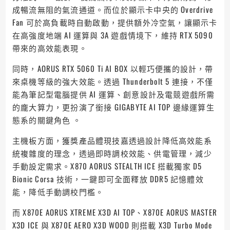
成暢流無阻的氣流通道。而位於顯示卡中央的 Overdrive
Fan 可於高負載時自動啟動，提供額外冷空氣，讓顯示卡
在高強度地端 AI 運算與 3A 遊戲情境下，維持 RTX 5090
帶來的高效能表現。
同時，AORUS RTX 5060 Ti AI BOX 以輕巧便攜的設計，帶
來桌機等級的強大效能。透過 Thunderbolt 5 連接，不僅
能為筆記型電腦提供 AI 運算、創意設計及電競遊戲所需
的龐大算力，更扮演了銜接 GIGABYTE AI TOP 邊緣運算生
態系的關鍵角色 。
主機板方面，獲獎產品體現技嘉透過設計降低高效能系
統複雜度的理念，透過即時調校效能、供電管理，減少
手動設定需求。X870 AORUS STEALTH ICE 搭載獨家 D5
Bionic Corsa 技術，一鍵即可全面釋放 DDR5 記憶體效
能，降低手動調校門檻。
而 X870E AORUS XTREME X3D AI TOP、X870E AORUS MASTER
X3D ICE 與 X870E AERO X3D WOOD 則搭載 X3D Turbo Mode