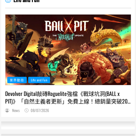
業界動態
Life and Fun
Devolver Digital敲磚Roguelite強檔《戰球坑洞(BALL x
PIT)》「自然主義者更新」免費上線！總銷量突破200
萬份，遊戲史低66折熱銷中
News
08/07/2026