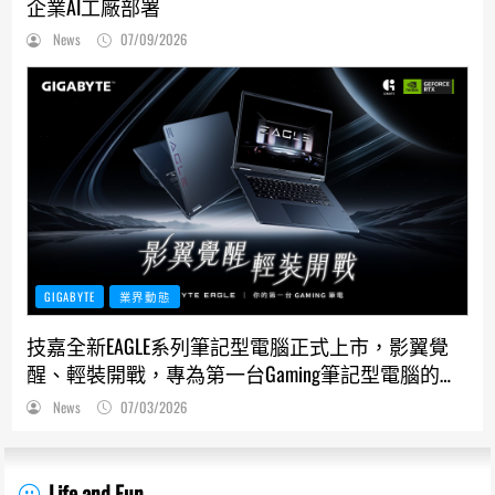
企業AI工廠部署
News
07/09/2026
GIGABYTE
業界動態
技嘉全新EAGLE系列筆記型電腦正式上市，影翼覺
醒、輕裝開戰，專為第一台Gaming筆記型電腦的使
用者打造
News
07/03/2026
Life and Fun