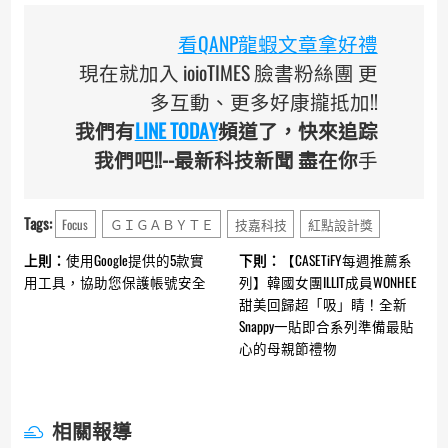
看QANP龍蝦文章拿好禮
現在就加入 ioioTIMES 臉書粉絲團 更
多互動、更多好康攏抵加!!
我們有
LINE TODAY
頻道了，快來追踪
我們吧!!--最新科技新聞 盡在你
手
Tags:
Focus
ＧＩＧＡＢＹＴＥ
技嘉科技
紅點設計獎
Continue
上則：
使用Google提供的5款實
下則：
【CASETiFY每週推薦系
Reading
用工具，協助您保護帳號安全
列】韓國女團ILLIT成員WONHEE
甜美回歸超「吸」睛！全新
Snappy一貼即合系列準備最貼
心的母親節禮物
相關報導