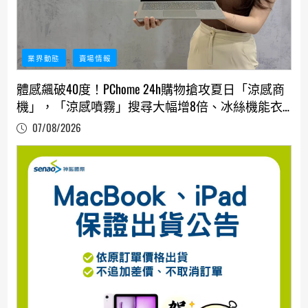
業界動態
賣場情報
體感飆破40度！PChome 24h購物搶攻夏日「涼感商
機」，「涼感噴霧」搜尋大幅增8倍、冰絲機能衣
銷量雙位數成長
07/08/2026