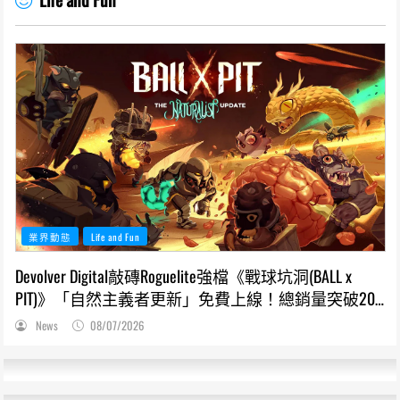
業界動態
Life and Fun
Devolver Digital敲磚Roguelite強檔《戰球坑洞(BALL x
PIT)》「自然主義者更新」免費上線！總銷量突破200
萬份，遊戲史低66折熱銷中
News
08/07/2026