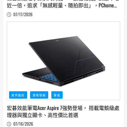
近一倍，追求「無感輕量、隨拍即出」，PChome
24h購物推旅拍神器選購指南「超級品牌週」開
07/17/2026
跑！
業界動態
賣場情報
筆電
宏碁效能筆電Acer Aspire 7強勢登場， 搭載電競級處
理器與獨立顯卡、高性價比首選
07/16/2026