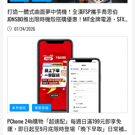
打造一體式曲面夢中情機！全漢FSP攜手喬思伯
JONSBO推出限時機殼搭購優惠！MIT金牌電源、SFX
精品電源最高現折NT$400
07/24/2026
業界動態
賣場情報
PChome 24h購物「超速配」每週日滿199元即享免
運，即日起至9月底限時登場「晚下早取」日常補