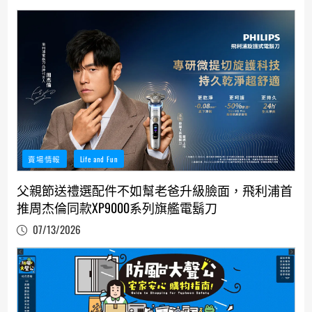
賣場情報
Life and Fun
父親節送禮選配件不如幫老爸升級臉面，飛利浦首
推周杰倫同款XP9000系列旗艦電鬍刀
07/13/2026