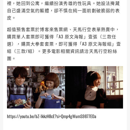
裡，她回到公寓，繼續扮演秀雄的性玩具。她設法掩藏
自己盛滿空氣的軀體，卻不慎在純一面前劃破脆弱的表
皮。
超值預售套票於博客來售票網、天馬行空表單熱賣中，
購買單人套票即可獲得「A3 原文海報」壹張（三款任
選），購買大拳套套票，即可獲得「A3 原文海報組」壹
組（三款/組）。更多電影相關資訊請洽天馬行空粉絲
團。
https://youtu.be/bZ-IkkzH8cE?si=Qmp4gWumS9877EOa