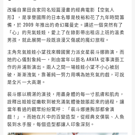
改編自業田良家同名短篇漫畫的經典電影【空氣人
形】，是享譽國際的日本名導是枝裕和花了九年時間籌
備，於 2009 年推出的奇幻羅曼史。講述一個突然有了
「心」的充氣娃娃，愛上了在錄影帶出租店上班的溫柔
男孩，就此展開一段既浪漫又傷感的魔幻旅程。
主角充氣娃娃小望找來韓國實力派女星裴斗娜飾演，而
她的心儀對象純一，則由當年以藝名 ARATA 從事演藝工
作的井浦新演出。兩人之間一場娃娃小望不小心被刮
破，漸漸洩氣，靠著純一努力用嘴為她充氣的戲，可說
是全片一大高潮。
裴斗娜以精湛的演技，用盡身體的每一寸肌膚和肌肉，
詮釋出娃娃從癱軟到被充滿氣體後鼓脹起來的過程，讓
當年看過的觀眾紛紛驚呼：「裴斗娜連胸部都會演
戲！」。而她在片中的百變造型，從經典女僕裝、人魚
裝到水手服，每個造型都讓人印象深刻。