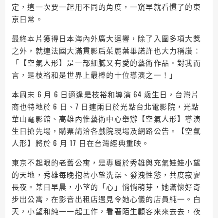
定，這一次要一起用不同的角度，一窺早就看慣了的東
京日常。
最終本片獲得日本海內外廣大迴響，除了入圍多項大獎
之外，就連法國大滿貫影后茱麗葉畢諾許也大力稱讚：
「【空氣人形】是一部細膩又有愛的藝術作品。對我而
言，是枝裕和是世界上最棒的十位導演之一！」
本周末 6 月 6 日適逢是枝裕和導演 64 歲生日，台灣片
商也特地於 6 日、7 日連兩日於光點台北電影院，光點
華山電影館、高雄內惟藝術中心舉辦【空氣人形】導演
生日搶先場，購票請洽各戲院現場及網路公告。【空氣
人形】將於 6 月 17 日在台灣經典重映。
東京不起眼的老舊公寓，是專屬於秀雄與充氣娃娃小望
的天地，秀雄每晚抱著小望洗澡、發洩性慾，共度寂寥
長夜。某日早晨，小望的「心」悄悄萌芽，她滿懷好奇
步出公寓，在影音出租店遇見令她心儀的店員純一。白
天，小望和純一一起工作，看著陌生顧客來來去去，夜