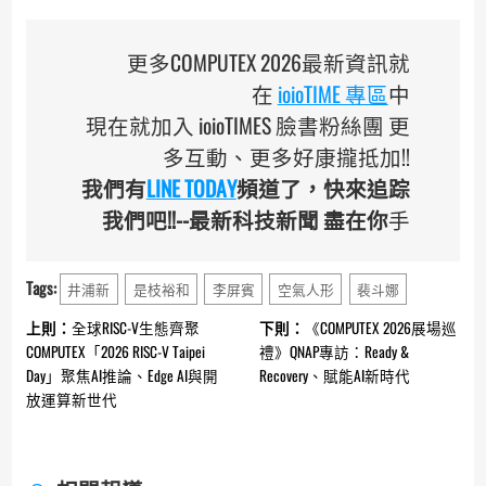
更多COMPUTEX 2026最新資訊就
在
ioioTIME 專區
中
現在就加入 ioioTIMES 臉書粉絲團 更
多互動、更多好康攏抵加!!
我們有
LINE TODAY
頻道了，快來追踪
我們吧!!--最新科技新聞 盡在你
手
Tags:
井浦新
是枝裕和
李屏賓
空氣人形
裴斗娜
Continue
上則：
全球RISC-V生態齊聚
下則：
《COMPUTEX 2026展場巡
Reading
COMPUTEX「2026 RISC-V Taipei
禮》QNAP專訪：Ready &
Day」聚焦AI推論、Edge AI與開
Recovery、賦能AI新時代
放運算新世代