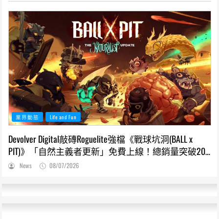
業界動態
Life and Fun
Devolver Digital敲磚Roguelite強檔《戰球坑洞(BALL x
PIT)》「自然主義者更新」免費上線！總銷量突破200
萬份，遊戲史低66折熱銷中
News
08/07/2026