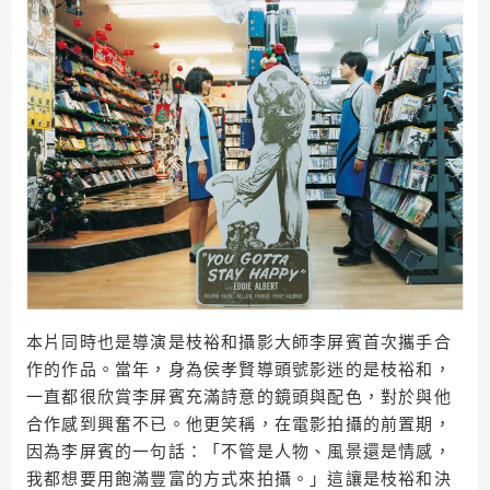
本片同時也是導演是枝裕和攝影大師李屏賓首次攜手合
作的作品。當年，身為侯孝賢導頭號影迷的是枝裕和，
一直都很欣賞李屏賓充滿詩意的鏡頭與配色，對於與他
合作感到興奮不已。他更笑稱，在電影拍攝的前置期，
因為李屏賓的一句話：「不管是人物、風景還是情感，
我都想要用飽滿豐富的方式來拍攝。」這讓是枝裕和決