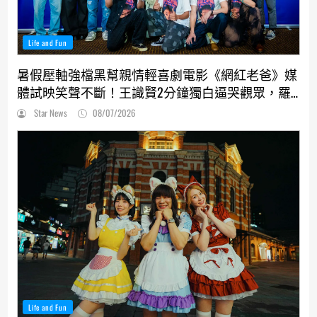
Life and Fun
暑假壓軸強檔黑幫親情輕喜劇電影《網紅老爸》媒
體試映笑聲不斷！王識賢2分鐘獨白逼哭觀眾，羅
志祥、張懷秋受封搞笑MVP
Star News
08/07/2026
Life and Fun