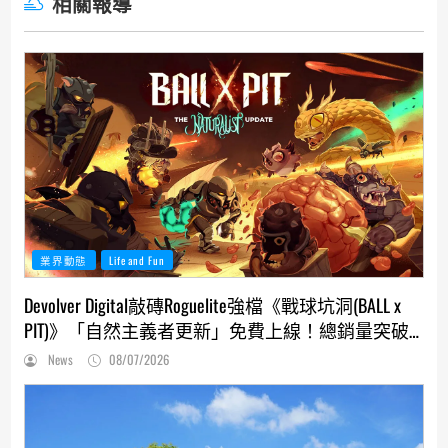
相關報導
業界動態
Life and Fun
Devolver Digital敲磚Roguelite強檔《戰球坑洞(BALL x
PIT)》「自然主義者更新」免費上線！總銷量突破
200萬份，遊戲史低66折熱銷中
News
08/07/2026