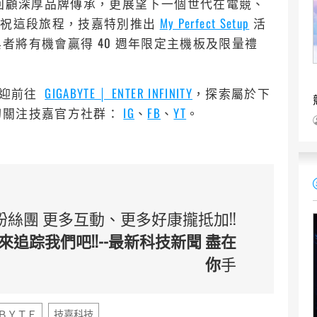
技嘉不僅回顧深厚品牌傳承，更展望下一個世代在電競、
慶祝這段旅程，技嘉特別推出
My Perfect Setup
活
者將有機會贏得 40 週年限定主機板及限量禮
歡迎前往
GIGABYTE │ ENTER INFINITY
，探索屬於下
切關注技嘉官方社群：
IG
、
FB
、
YT
。
 臉書粉絲團 更多互動、更多好康攏抵加!!
追踪我們吧!!--最新科技新聞 盡在
你
手
ＢＹＴＥ
技嘉科技