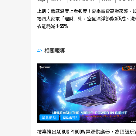
Continue
上則：
體感溫度上看40度！夏季電費高壓來襲、L
揭四大家電「理財」術，空氣清淨節能近5成、洗
Reading
衣能耗減少55%
相關報導
業界動態
GIGABYTE
技嘉推出AORUS P1600W電源供應器，為頂級玩