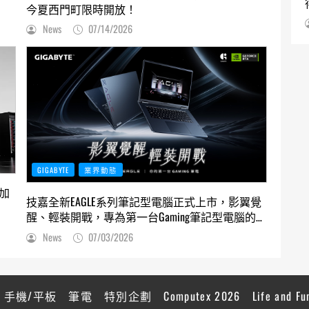
今夏西門町限時開放！
News
07/14/2026
GIGABYTE
業界動態
 加
技嘉全新EAGLE系列筆記型電腦正式上市，影翼覺
醒、輕裝開戰，專為第一台Gaming筆記型電腦的使
用者打造
News
07/03/2026
手機/平板
筆電
特別企劃
Computex 2026
Life and Fu