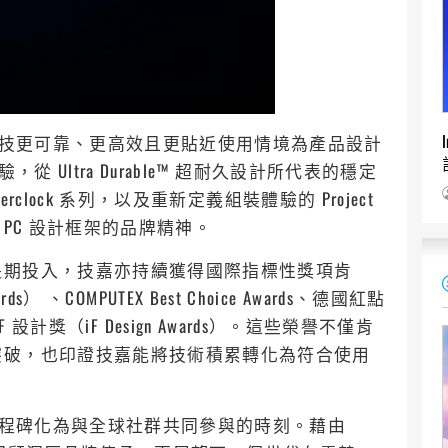
讓科技更可靠、更高效且更貼近使用情境為產品設計
 Ultra Durable™ 超耐久設計所代表的穩定
rclock 系列，以及重新定義組裝體驗的 Project
統 PC 設計框架的品牌精神。
長期投入，技嘉亦持續獲得國際指標性獎項肯
rds） 、COMPUTEX Best Choice Awards、德國紅點
國 iF 設計獎（iF Design Awards）。這些榮譽不僅肯
突破，也印證技嘉能將技術積累轉化為符合使用
要里程碑化為與全球社群共同參與的時刻。藉由