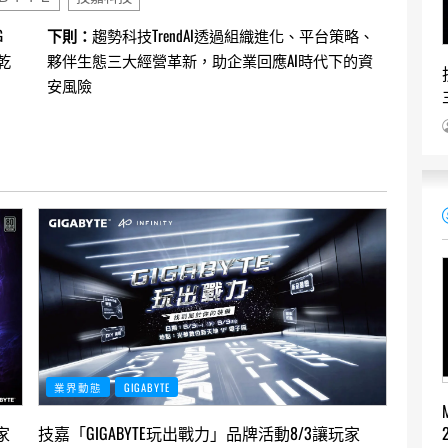
G
下則：
趨勢科技TrendAI透過組織進化、平台策略、
乾
夥伴生態三大經營革新，助企業回應AI時代下的資
安風險
業界動態
GIGABYTE
家
技嘉「GIGABYTE玩出戰力」品牌活動8/3讓玩家