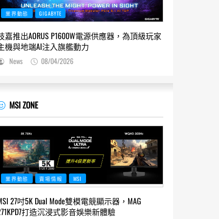
業界動態
GIGABYTE
技嘉推出AORUS P1600W電源供應器，為頂級玩家
主機與地端AI注入旗艦動力
News
08/04/2026
MSI ZONE
業界動態
賣場情報
MSI
MSI 27吋5K Dual Mode雙模電競顯示器，MAG
271KPD7打造沉浸式影音娛樂新體驗