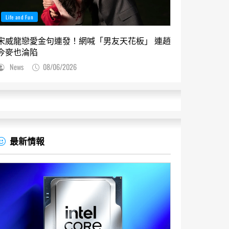
Life and Fun
宋威龍戀愛金句連發！網喊「男友天花板」 連趙
今麥也淪陷
News
08/06/2026
最新情報