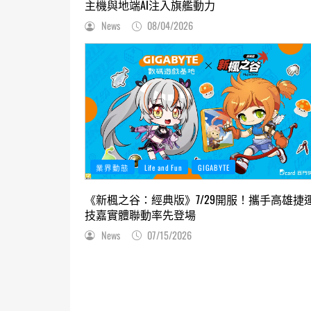
主機與地端AI注入旗艦動力
News
08/04/2026
業界動態
Life and Fun
GIGABYTE
《新楓之谷：經典版》7/29開服！攜手高雄捷
技嘉實體聯動率先登場
News
07/15/2026