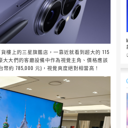
貨樓上的三星旗鑑店，一靠近就看到超大的 115
各位土豪大大們的客廳設備中作為視覺主角、價格應該
 (合台幣約 785,000 元)，視覺爽度絕對相當高！