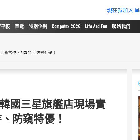
現在就加入 io
/平板
筆電
特別企劃
Computex 2026
Life And Fun
聯絡我們
場實拍，直覺操作、AI加持、防窺特優！
 S26系列韓國三星旗艦店現場實
持、防窺特優！