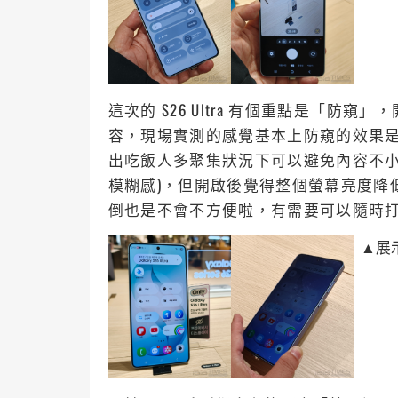
這次的 S26 Ultra 有個重點是「
容，現場實測的感覺基本上防窺的效果是真
出吃飯人多聚集狀況下可以避免內容不小
模糊感)，但開啟後覺得整個螢幕亮度降
倒也是不會不方便啦，有需要可以隨時
▲展