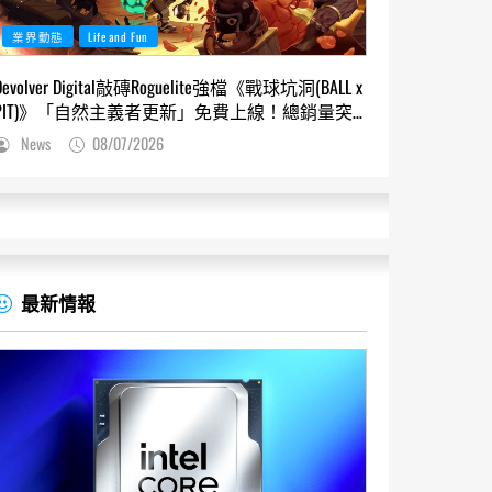
業界動態
Life and Fun
Devolver Digital敲磚Roguelite強檔《戰球坑洞(BALL x
PIT)》「自然主義者更新」免費上線！總銷量突
破200萬份，遊戲史低66折熱銷中
News
08/07/2026
最新情報