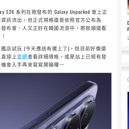
 S26 系列在剛發布的 Galaxy Unpacked 會上正
關資訊流出，但正式規格還是依照官方公布為
場發布會、人又正好在韓國流浪中，那就順道看
下！
艦店試玩 (今天應該有擺上了)，但目前好像還
以直接上
官網
查看詳細規格，或是站上已經有發
機會入手再來寫寫開箱囉~~