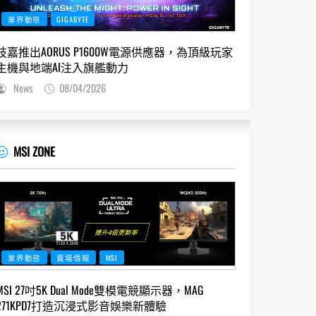
業界動態
GIGABYTE
技嘉推出AORUS P1600W電源供應器，為頂級玩家
主機與地端AI注入旗艦動力
News
08/04/2026
MSI ZONE
業界動態
賣場情報
MSI
MSI 27吋5K Dual Mode雙模電競顯示器，MAG
271KPD7打造沉浸式影音娛樂新體驗