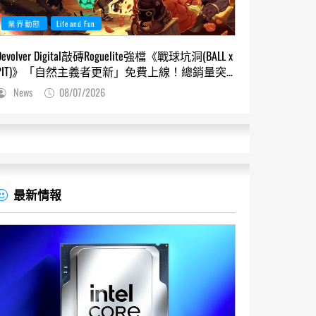
業界動態
Life and Fun
Devolver Digital敲磚Roguelite強檔《戰球坑洞(BALL x
PIT)》「自然主義者更新」免費上線！總銷量突
破200萬份，遊戲史低66折熱銷中
News
08/07/2026
最新情報