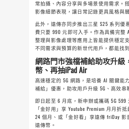
常拍攝、內容分享與多場景使用需求。
影像細節表現，讓日常記錄更具風格與
此外，遠傳亦同步推出三星 S25 系列優
費只要 990 元即可入手。作為具備完整 
整理與影像處理等應用上皆能提供穩定支援
不同需求與預算的新世代用戶，都能找到適
網路門市強檔補給助攻升級，
幣、再抽iPad Air
高速穩定的 5G 網路，是培養 AI 關
補給」優惠，助攻用戶升級 5G、高效
即日起至 6 月底，新申辦或攜碼 5G 59
「金好用」享 Youtube Premium 月月折抵
24 個月、或「金好看」享遠傳 friDay 
遠傳幣。