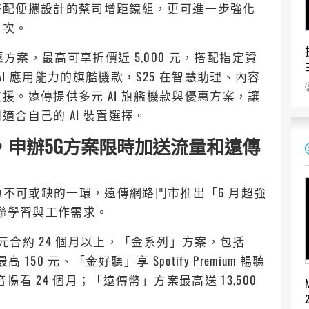
搭配便攜設計的蔡司增距鏡組，更可進一步強化
層次。
惠方案，最高可享折價近 5,000 元，搭配指定資
AI 應用能力的旗艦機款，S25 在智慧助理、內容
。遠傳提供多元 AI 旗艦機款與優惠方案，讓
合自己的 AI 裝置選擇。
申辦5G方案限時加送流量和遠傳
鍵能力不可或缺的一環，遠傳網路門市推出「6 月超強
串聯學習與工作需求。
9 元合約 24 個月以上，「金系列」方案，包括
最高 150 元、「金好聽」享 Spotify Premium 暢聽
影音暢看 24 個月；「遠傳幣」方案最高送 13,500