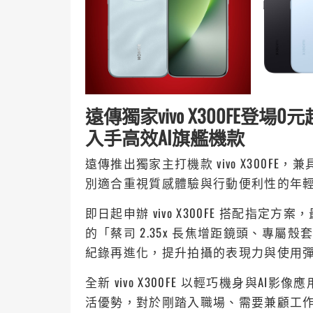
遠傳獨家vivo X300FE登場
入手高效AI旗艦機款
遠傳推出獨家主打機款 vivo X300
別適合重視質感體驗與行動便利性的年
即日起申辦 vivo X300FE 搭配指定方案
的「蔡司 2.35x 長焦增距鏡頭、專
紀錄再進化，提升拍攝的表現力與使用
全新 vivo X300FE 以輕巧機身與
活優勢，對於剛踏入職場、需要兼顧工