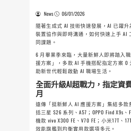
News
06/01/2026
隨著生成式 AI 技術快速發展，AI 
裝置協作與即時溝通，如何快速上手 AI
同課題。
6 月畢業季來臨，大量新鮮人即將踏入職
援方案」，多款 AI 手機搭配指定方案 0 元起
助新世代輕鬆啟動 AI 職場生活。
全面升級AI超戰力，指定資費0元起
月
遠傳「挺新鮮人 AI 應援方案」集結多款
括三星 S26 系列、A57；OPPO Find X9s
機款 vivo X300 FE、V70 FE；小米17T、
效能旗艦到均衡實用款選項多元。