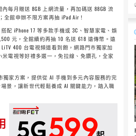
內每月贈送 8GB 上網流量，再加碼送 88GB 流
館申辦不限方案再抽 iPad Air！
iPhone 17 等多款手機或 3C、智慧家電、娛
0 元，全館續約再抽 10 名送 618 遠傳幣。遠
送 LiTV 400 台電視頻道看到飽，網路門市獨家加
、小米電視等好禮多選一，免拉線、免鑽孔，全家
市獨家方案，提供從 AI 手機到多元內容服務的完
景，讓新世代輕鬆養成 AI 關鍵能力，踏入職