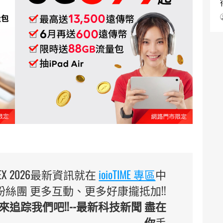
TEX 2026最新資訊就在
ioioTIME 專區
中
 臉書粉絲團 更多互動、更多好康攏抵加!!
追踪我們吧!!--最新科技新聞 盡在
你
手