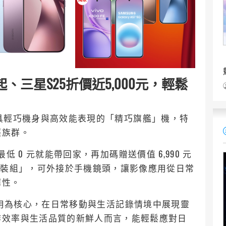
0元起、三星S25折價近5,000元，輕鬆
FE，兼具輕巧機身與高效能表現的「精巧旗艦」機，特
輕族群。
，最低 0 元就能帶回家，再加碼贈送價值 6,990 元
屬殼套裝組」，可外接於手機鏡頭，讓影像應用從日常
彈性。
AI影像應用為核心，在日常移動與生活記錄情境中展現靈
作效率與生活品質的新鮮人而言，能輕鬆應對日