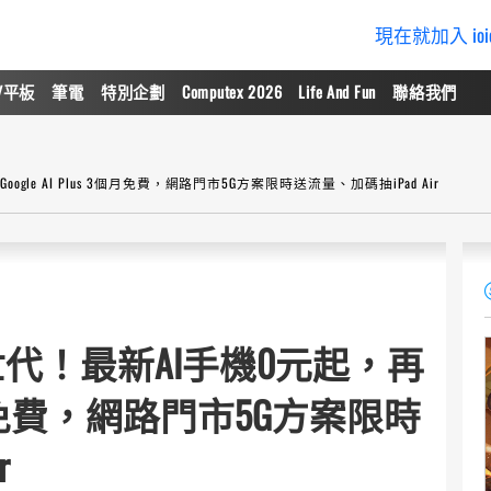
現在就加入 io
/平板
筆電
特別企劃
Computex 2026
Life And Fun
聯絡我們
le AI Plus 3個月免費，網路門市5G方案限時送流量、加碼抽iPad Air
世代！最新AI手機0元起，再
s 3個月免費，網路門市5G方案限時
r