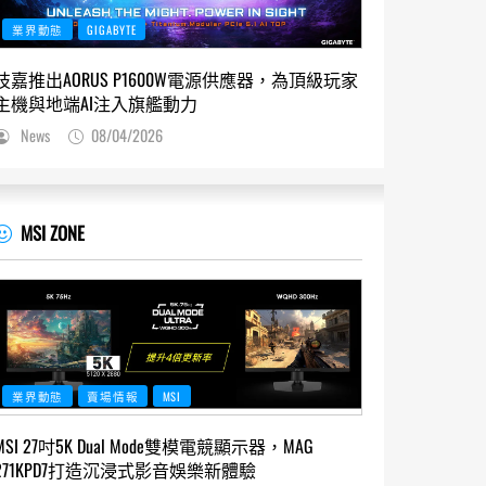
業界動態
GIGABYTE
技嘉推出AORUS P1600W電源供應器，為頂級玩家
主機與地端AI注入旗艦動力
News
08/04/2026
MSI ZONE
業界動態
賣場情報
MSI
MSI 27吋5K Dual Mode雙模電競顯示器，MAG
271KPD7打造沉浸式影音娛樂新體驗