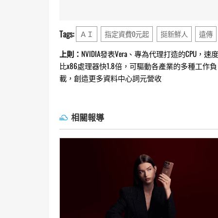
Tags:
ＡＩ
指定資費0元起
挺新鮮人
遠傳
Continue
上則：
NVIDIA發表Vera、專為代理打造的CPU，速
比x86處理器快1.8倍，可驅動各產業的多種工作負
Reading
載，創造更多資料中心詞元營收
相關報導