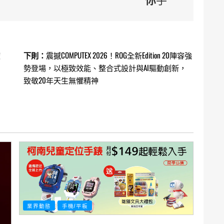
度
下則：
震撼COMPUTEX 2026！ROG全新Edition 20陣容強
勢登場，以極致效能、整合式設計與AI驅動創新，
致敬20年天生無懼精神
業界動態
手機/平板