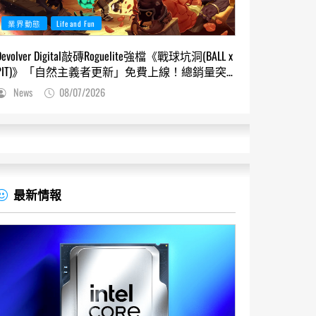
業界動態
Life and Fun
Devolver Digital敲磚Roguelite強檔《戰球坑洞(BALL x
PIT)》「自然主義者更新」免費上線！總銷量突
破200萬份，遊戲史低66折熱銷中
News
08/07/2026
最新情報