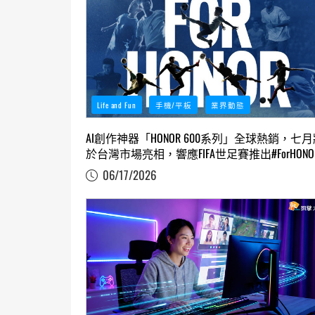
Life and Fun
手機/平板
業界動態
AI創作神器「HONOR 600系列」全球熱銷，七月
於台灣市場亮相，響應FIFA世足賽推出#ForHONO
球活動，新機業界首發一鍵AI創作掀熱潮
06/17/2026