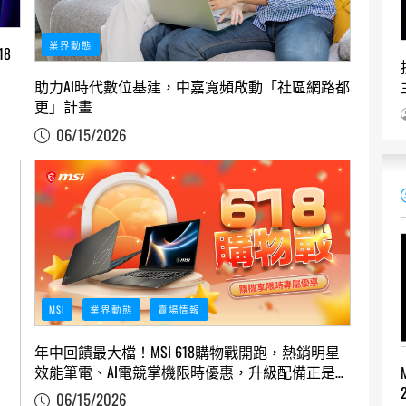
業界動態
8
助力AI時代數位基建，中嘉寬頻啟動「社區網路都
更」計畫
06/15/2026
MSI
業界動態
賣場情報
年中回饋最大檔！MSI 618購物戰開跑，熱銷明星
效能筆電、AI電競掌機限時優惠，升級配備正是時
候
06/15/2026