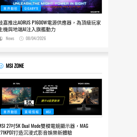
業界動態
GIGABYTE
技嘉推出AORUS P1600W電源供應器，為頂級玩家
主機與地端AI注入旗艦動力
News
08/04/2026
MSI ZONE
業界動態
賣場情報
MSI
MSI 27吋5K Dual Mode雙模電競顯示器，MAG
271KPD7打造沉浸式影音娛樂新體驗