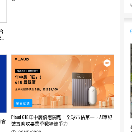
結合
安防
業界動態
Plaud 618年中慶優惠開跑！全球市佔第一，AI筆記
，將會
裝置助攻畢業季職場競爭力