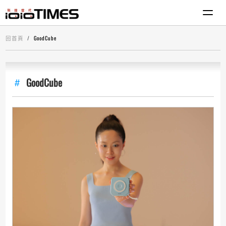
回首頁
GoodCube
GoodCube