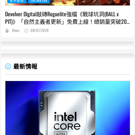
業界動態
Life and Fun
Devolver Digital敲磚Roguelite強檔《戰球坑洞(BALL x
PIT)》「自然主義者更新」免費上線！總銷量突破200
萬份，遊戲史低66折熱銷中
News
08/07/2026
最新情報