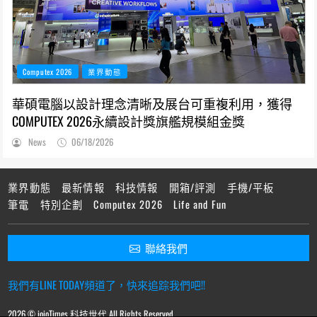
Computex 2026
業界動態
華碩電腦以設計理念清晰及展台可重複利用，獲得
COMPUTEX 2026永續設計獎旗艦規模組金獎
News
06/18/2026
業界動態
最新情報
科技情報
開箱/評測
手機/平板
筆電
特別企劃
Computex 2026
Life and Fun
聯絡我們
我們有LINE TODAY頻道了，快來追踪我們吧!!
2026 © ioioTimes 科技世代 All Rights Reserved.