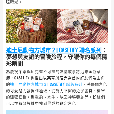
暖時光。
迪士尼動物方城市 2 | CASETiFY 聯名系列
：
夢想與友誼的冒險旅程，守護你的每個精
彩瞬間
為慶祝茱蒂與尼克堅不可摧的友情故事將迎來全新章
節，CASETiFY 也推出以茱蒂與尼克為首的好友們為主角
的
迪士尼動物方城市 2 | CASETiFY 聯名系列
，將每個角色
的可愛魅力發揮到極致，從努力不懈的兔子警官、機智
的狐狸搭檔，到獵豹、水牛、以及神秘毒蛇等，粉絲們
可以在每款設計中找到最愛的命定角色！