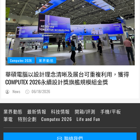
Computex 2026
業界動態
華碩電腦以設計理念清晰及展台可重複利用，獲得
COMPUTEX 2026永續設計獎旗艦規模組金獎
News
06/18/2026
業界動態
最新情報
科技情報
開箱/評測
手機/平板
筆電
特別企劃
Computex 2026
Life and Fun
聯絡我們