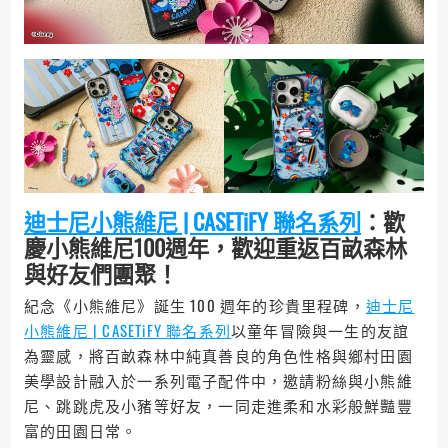
迪士尼小熊維尼 | CASETiFY 聯名系列
：歡
慶小熊維尼100週年，歡迎重返百畝森林
與好友們團聚！
紀念《小熊維尼》誕生 100 週年的珍貴里程碑，
迪士尼
小熊維尼 | CASETiFY 聯名系列
以童年冒險與一生的友誼
為靈感，將百畝森林中純真善良的角色性格與鄉村田園
美學設計融入於一系列電子配件中，邀請粉絲與小熊維
尼、跳跳虎及小豬等好友，一同走進柔和水彩般鮮豔豐
富的田園日常。