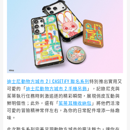
迪士尼動物方城市 2 | CASETiFY 聯名系列
特別推出實用又
可愛的「
迪士尼動物方城市 2 手機吊飾
」，記錄尼克與
茱蒂執行任務時刺激追逐的精彩瞬間，展現俏皮互動與
鮮明個性；此外，還有「
茱蒂耳機收納包
」將他們活潑
可愛的冒險精神常伴左右，為你的日常配件增添一絲趣
味。
此次聯名系列完美呈現動物方城市的魔法魅力，讓你在