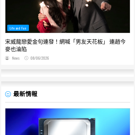
Life and Fun
宋威龍戀愛金句連發！網喊「男友天花板」 連趙今
麥也淪陷
News
08/06/2026
最新情報