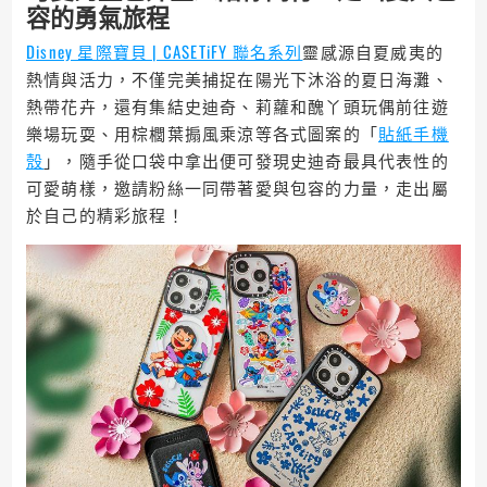
容的勇氣旅程
Disney 星際寶貝 | CASETiFY 聯名系列
靈感源自夏威夷的
熱情與活力，不僅完美捕捉在陽光下沐浴的夏日海灘、
熱帶花卉，還有集結史迪奇、莉蘿和醜丫頭玩偶前往遊
樂場玩耍、用棕櫚葉搧風乘涼等各式圖案的「
貼紙手機
殼
」，隨手從口袋中拿出便可發現史迪奇最具代表性的
可愛萌樣，邀請粉絲一同帶著愛與包容的力量，走出屬
於自己的精彩旅程！