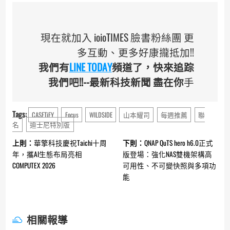
現在就加入 ioioTIMES 臉書粉絲團 更
多互動、更多好康攏抵加!!
我們有
LINE TODAY
頻道了，快來追踪
我們吧!!--最新科技新聞 盡在你
手
Tags:
CASETiFY
Focus
WILDSIDE
山本耀司
每週推薦
聯
名
迪士尼特別版
Continue
上則：
華擎科技慶祝Taichi十周
下則：
QNAP QuTS hero h6.0正式
Reading
年，攜AI生態布局亮相
版登場：強化NAS雙機架構高
COMPUTEX 2026
可用性、不可變快照與多項功
能
相關報導