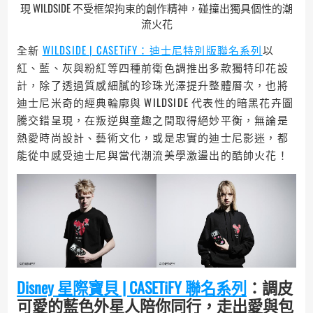
現 WILDSIDE 不受框架拘束的創作精神，碰撞出獨具個性的潮
流火花
全新
WILDSIDE | CASETiFY：迪士尼特別版聯名系列
以
紅、藍、灰與粉紅等四種前衛色調推出多款獨特印花設
計，除了透過質感細膩的珍珠光澤提升整體層次，也將
迪士尼米奇的經典輪廓與 WILDSIDE 代表性的暗黑花卉圖
騰交錯呈現，在叛逆與童趣之間取得絕妙平衡，無論是
熱愛時尚設計、藝術文化，或是忠實的迪士尼影迷，都
能從中感受迪士尼與當代潮流美學激盪出的酷帥火花！
Disney 星際寶貝 | CASETiFY 聯名系列
：調皮
可愛的藍色外星人陪你同行，走出愛與包