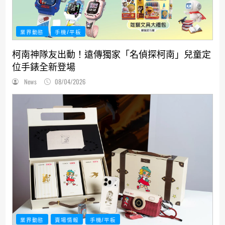
業界動態
手機/平板
柯南神隊友出動！遠傳獨家「名偵探柯南」兒童定
位手錶全新登場
News
08/04/2026
業界動態
賣場情報
手機/平板