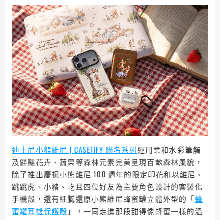
迪士尼小熊維尼 | CASETiFY 聯名系列
運用柔和水彩筆觸
及鮮豔花卉、蔬果等森林元素完美呈現百畝森林風貌，
除了推出慶祝小熊維尼 100 週年的限定印花和以維尼、
跳跳虎、小豬、屹耳四位好友為主要角色設計的客製化
手機殼，還有細膩還原小熊維尼蜂蜜罐立體外型的「
蜂
蜜罐耳機保護殼
」，一同走進那段甜得像蜂蜜一樣的溫