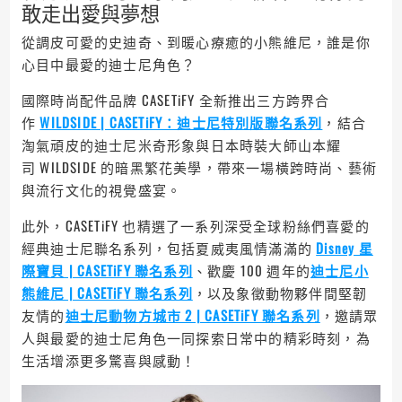
敢走出愛與夢想
從調皮可愛的史迪奇、到暖心療癒的小熊維尼，誰是你
心目中最愛的迪士尼角色？
國際時尚配件品牌 CASETiFY 全新推出三方跨界合
作
WILDSIDE | CASETiFY：迪士尼特別版聯名系列
，結合
淘氣頑皮的迪士尼米奇形象與日本時裝大師山本耀
司 WILDSIDE 的暗黑繁花美學，帶來一場橫跨時尚、藝術
與流行文化的視覺盛宴。
此外，CASETiFY 也精選了一系列深受全球粉絲們喜愛的
經典迪士尼聯名系列，包括夏威夷風情滿滿的
Disney 星
際寶貝 | CASETiFY 聯名系列
、歡慶 100 週年的
迪士尼小
熊維尼 | CASETiFY 聯名系列
，以及象徵動物夥伴間堅韌
友情的
迪士尼動物方城市 2 | CASETiFY 聯名系列
，邀請眾
人與最愛的迪士尼角色一同探索日常中的精彩時刻，為
生活增添更多驚喜與感動！