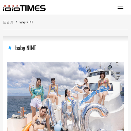
回首頁
baby NINT
baby NINT