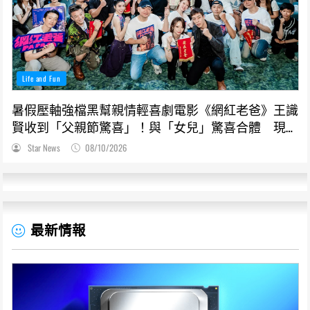
Life and Fun
暑假壓軸強檔黑幫親情輕喜劇電影《網紅老爸》王識
賢收到「父親節驚喜」！與「女兒」驚喜合體 現身
信義威秀全場HIGH爆
Star News
08/10/2026
最新情報