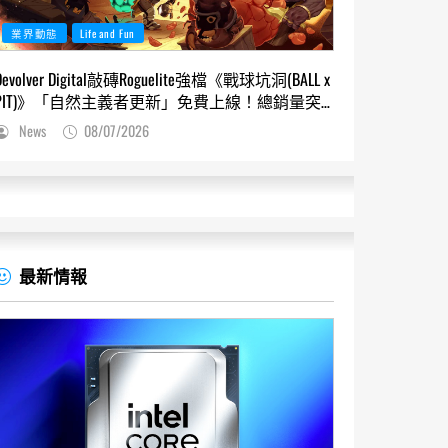
業界動態
Life and Fun
Devolver Digital敲磚Roguelite強檔《戰球坑洞(BALL x
PIT)》「自然主義者更新」免費上線！總銷量突
破200萬份，遊戲史低66折熱銷中
News
08/07/2026
最新情報