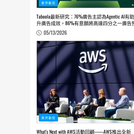
業界動態
Taboola最新研究：76%廣告主認為Agentic AI有
升廣告成效，86%有意願將高達四分之一廣告
算投入開放網路
05/13/2026
業界動態
What's Next with AWS活動回顧——AWS推出全新