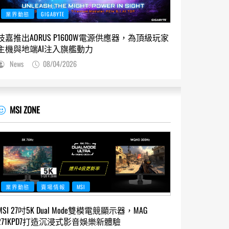
業界動態
GIGABYTE
技嘉推出AORUS P1600W電源供應器，為頂級玩家
主機與地端AI注入旗艦動力
News
08/04/2026
MSI ZONE
業界動態
賣場情報
MSI
MSI 27吋5K Dual Mode雙模電競顯示器，MAG
271KPD7打造沉浸式影音娛樂新體驗