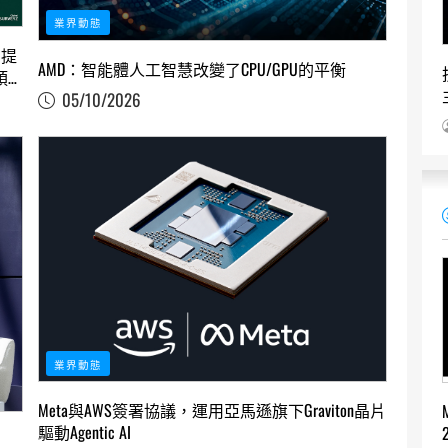
業界動態
助提
AMD：智能體人工智慧改變了CPU/GPU的平衡
預
05/10/2026
業界動態
Meta與AWS簽署協議，運用亞馬遜旗下Graviton晶片
驅動Agentic AI