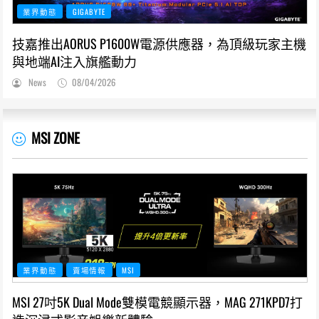
業界動態
GIGABYTE
技嘉推出AORUS P1600W電源供應器，為頂級玩家主機
與地端AI注入旗艦動力
News
08/04/2026
MSI ZONE
業界動態
賣場情報
MSI
MSI 27吋5K Dual Mode雙模電競顯示器，MAG 271KPD7打