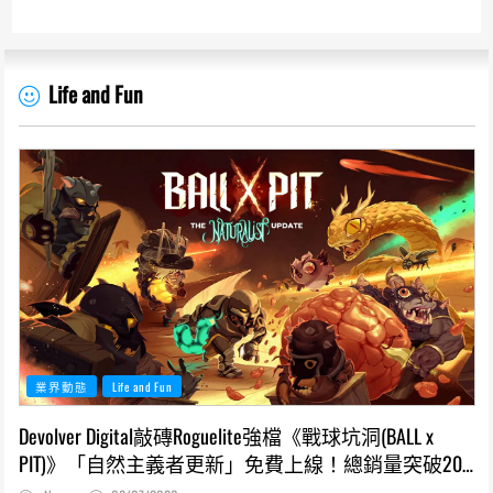
Life and Fun
業界動態
Life and Fun
Devolver Digital敲磚Roguelite強檔《戰球坑洞(BALL x
PIT)》「自然主義者更新」免費上線！總銷量突破200
萬份，遊戲史低66折熱銷中