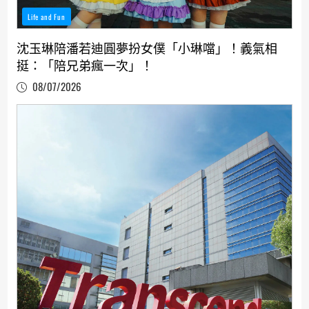
Life and Fun
沈玉琳陪潘若迪圓夢扮女僕「小琳噹」！義氣相
挺：「陪兄弟瘋一次」！
08/07/2026