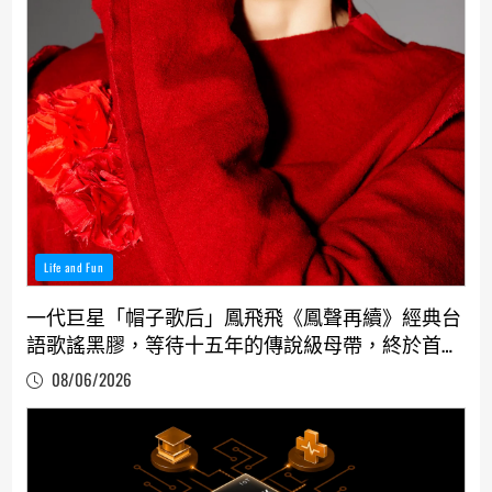
Life and Fun
一代巨星「帽子歌后」鳳飛飛《鳳聲再續》經典台
語歌謠黑膠，等待十五年的傳說級母帶，終於首度
解封！
08/06/2026