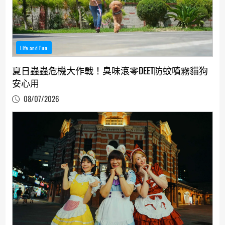
Life and Fun
夏日蟲蟲危機大作戰！臭味滾零DEET防蚊噴霧貓狗
安心用
08/07/2026