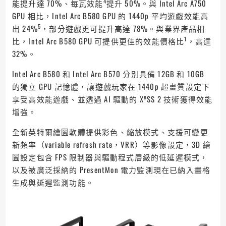
4
能提升達 70%、每瓦效能
提升 50%。與 Intel Arc A750
GPU 相比，Intel Arc B580 GPU 的 1440p 平均遊戲效能高
5
出 24%
，部分遊戲更可提升高達 78%。與業界產品相
1
比，Intel Arc B580 GPU 可提供更佳的效能價格比
，高達
32%。
Intel Arc B580 和 Intel Arc B570 分別具備 12GB 和 10GB
的獨立 GPU 記憶體，讓遊戲玩家在 1440p 超畫質設定下
e
享受高效能遊戲、並透過 AI 驅動的 X
SS 2 技術獲得效能
增強。
全新英特爾繪圖軟體提供彩色、縮放模式、支援可變更
新頻率（variable refresh rate，VRR）等影像設定，3D 繪
圖設定包含 FPS 限制器與驅動程式層級的低延遲模式，
以及被廣泛採納的 PresentMon 電力監測現在已納入畫格
生成與延遲監測功能。