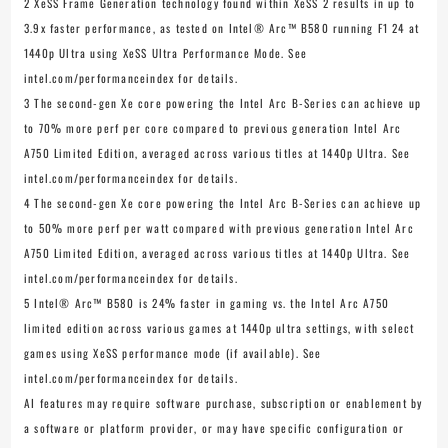
2 XeSS Frame Generation technology found within XeSS 2 results in up to
3.9x faster performance, as tested on Intel® Arc™ B580 running F1 24 at
1440p Ultra using XeSS Ultra Performance Mode. See
intel.com/performanceindex for details.
3 The second-gen Xe core powering the Intel Arc B-Series can achieve up
to 70% more perf per core compared to previous generation Intel Arc
A750 Limited Edition, averaged across various titles at 1440p Ultra. See
intel.com/performanceindex for details.
4 The second-gen Xe core powering the Intel Arc B-Series can achieve up
to 50% more perf per watt compared with previous generation Intel Arc
A750 Limited Edition, averaged across various titles at 1440p Ultra. See
intel.com/performanceindex for details.
5 Intel® Arc™ B580 is 24% faster in gaming vs. the Intel Arc A750
limited edition across various games at 1440p ultra settings, with select
games using XeSS performance mode (if available). See
intel.com/performanceindex for details.
AI features may require software purchase, subscription or enablement by
a software or platform provider, or may have specific configuration or