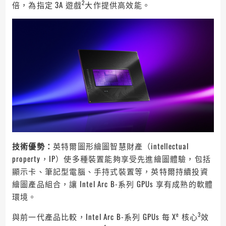
2
倍，為指定 3A 遊戲
大作提供高效能。
技術優勢：
英特爾圖形繪圖智慧財產（intellectual
property，IP）使多種裝置能夠享受先進繪圖體驗，包括
顯示卡、筆記型電腦、手持式裝置等，英特爾持續投資
繪圖產品組合，讓 Intel Arc B-系列 GPUs 享有成熟的軟體
環境。
e
3
與前一代產品比較，Intel Arc B-系列 GPUs 每 X
核心
效