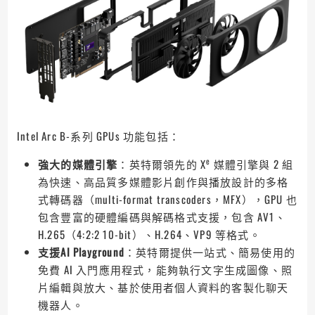
Intel Arc B-系列 GPUs 功能包括：
e
強大的媒體引擎
：英特爾領先的 X
媒體引擎與 2 組
為快速、高品質多媒體影片創作與播放設計的多格
式轉碼器（multi-format transcoders，MFX），GPU 也
包含豐富的硬體編碼與解碼格式支援，包含 AV1、
H.265（4:2:2 10-bit）、H.264、VP9 等格式。
支援AI Playground
：英特爾提供一站式、簡易使用的
免費 AI 入門應用程式，能夠執行文字生成圖像、照
片編輯與放大、基於使用者個人資料的客製化聊天
機器人。