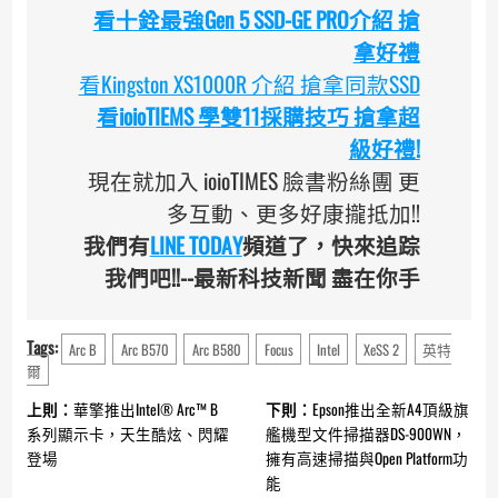
看十銓最強Gen 5 SSD-GE PRO介紹 搶
拿好禮
看Kingston XS1000R 介紹 搶拿同款SSD
看ioioTIEMS 學雙11採購技巧 搶拿超
級好禮!
現在就加入 ioioTIMES 臉書粉絲團 更
多互動、更多好康攏抵加!!
我們有
LINE TODAY
頻道了，快來追踪
我們吧!!--最新科技新聞 盡在你手
Tags:
Arc B
Arc B570
Arc B580
Focus
Intel
XeSS 2
英特
爾
Continue
上則：
華擎推出Intel® Arc™ B
下則：
Epson推出全新A4頂級旗
Reading
系列顯示卡，天生酷炫、閃耀
艦機型文件掃描器DS-900WN，
登場
擁有高速掃描與Open Platform功
能