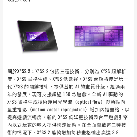
e
e
e
關於X
SS 2：
X
SS 2 包括三種技術，分別為 X
SS 超解析
e
e
e
度、X
SS 畫格生成、X
SS 低延遲。X
SS 超解析度是第一
e
代 X
SS 的關鍵技術，提供基於 AI 的畫質升級，經過兩
年的發展，現可支援超過 150 款遊戲。全新 AI 驅動的
e
X
SS 畫格生成技術運用光學流（optical flow）與動態向
量重投影（motion vector reprojection）增加內插畫格，以
e
提高遊戲流暢度，新的 X
SS 低延遲技術整合至遊戲引擎
內以對玩家的輸入提供快速反應。在全面開啟這三種技
e
術的情況下，X
SS 2 能夠增加每秒畫格輸出高達 3.9