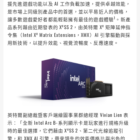
援先進遊戲功能以及 AI 工作負載加速，提供卓越效能，
是市場上同級別產品中的首選，並以平易近人的價格，
1
讓多數遊戲愛好者都能輕鬆擁有最佳的遊戲體驗
。新產
e
e
品系列藉由近期發表的 X
SS 2，由英特爾 X
矩陣延伸指
e
令集（Intel X
Matrix Extensions，XMX）AI 引擎驅動與採
用新技術，以提升效能、視覺流暢度、反應速度。
英特爾副總裁暨客戶端繪圖事業群總經理 Vivian Lien 表
示：「全新 Intel Arc B-系列顯示卡是玩家進行規格升級
e
時的最佳選擇，它們藉由 X
SS 2、第二代光線追蹤引
擎，和 XMX AI 引擎，帶來領先的效能價格比與出色的