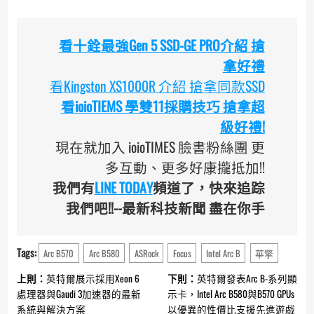
看十銓最強Gen 5 SSD-GE PRO介紹 搶
拿好禮
看Kingston XS1000R 介紹 搶拿同款SSD
看ioioTIEMS 學雙11採購技巧 搶拿超
級好禮!
現在就加入 ioioTIMES 臉書粉絲團 更
多互動、更多好康攏抵加!!
我們有
LINE TODAY
頻道了，快來追踪
我們吧!!--最新科技新聞 盡在你手
Tags:
Arc B570
Arc B580
ASRock
Focus
Intel Arc B
華擎
Continue
上則：
英特爾展示採用Xeon 6
下則：
英特爾發表Arc B-系列顯
Reading
處理器與Gaudi 3加速器的最新
示卡，Intel Arc B580與B570 GPUs
系統與解決方案
以優異的性價比支援先進遊戲