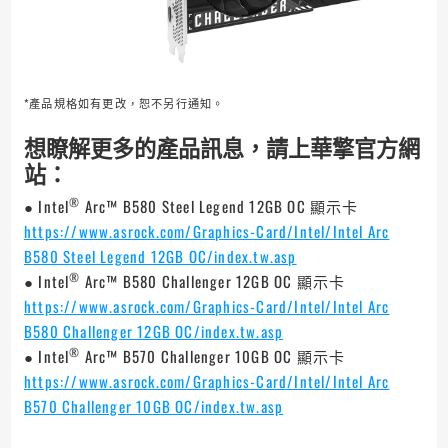
*產品規格如有更改，恕不另行通知。
想瞭解更多的產品訊息，請上華擎官方網
站：
®
● Intel
Arc™ B580 Steel Legend 12GB OC 顯示卡
https://www.asrock.com/Graphics-Card/Intel/Intel Arc
B580 Steel Legend 12GB OC/index.tw.asp
®
● Intel
Arc™ B580 Challenger 12GB OC 顯示卡
https://www.asrock.com/Graphics-Card/Intel/Intel Arc
B580 Challenger 12GB OC/index.tw.asp
®
● Intel
Arc™ B570 Challenger 10GB OC 顯示卡
https://www.asrock.com/Graphics-Card/Intel/Intel Arc
B570 Challenger 10GB OC/index.tw.asp