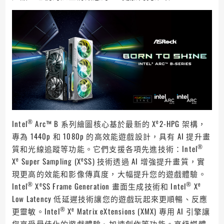
®
e
Intel
Arc™ B 系列繪圖核心基於最新的 X
2-HPG 架構，
專為 1440p 和 1080p 的高效能遊戲設計，具有 AI 提升畫
®
質和光線追蹤等功能。它們支援各項先進技術：Intel
e
e
X
Super Sampling (X
SS) 技術透過 AI 增強提升畫質，實
現更高的效能和影像傳真度，大幅提升您的遊戲體驗。
®
e
®
e
Intel
X
SS Frame Generation 畫面生成技術和 Intel
X
Low Latency 低延遲技術讓您的遊戲玩起來更順暢、反應
®
e
更靈敏。Intel
X
Matrix eXtensions (XMX) 專用 AI 引擎讓
您享受最佳化的遊戲體驗、加速創作等功能。高級媒體