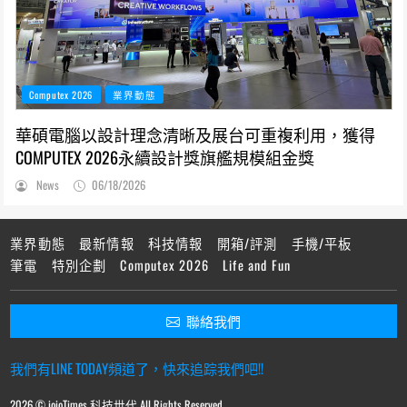
Computex 2026
業界動態
華碩電腦以設計理念清晰及展台可重複利用，獲得
COMPUTEX 2026永續設計獎旗艦規模組金獎
News
06/18/2026
業界動態
最新情報
科技情報
開箱/評測
手機/平板
筆電
特別企劃
Computex 2026
Life and Fun
聯絡我們
我們有LINE TODAY頻道了，快來追踪我們吧!!
2026 © ioioTimes 科技世代 All Rights Reserved.