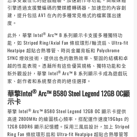
引擎透過支援雙編碼的雙媒體轉碼器，加速您的內容創
建，提升包括 AV1 在內的多種常見格式的檔案匯出速
度。
®
此外，華擎 Intel
Arc™ B 系列顯示卡支援多種獨特功
能，如 Striped Ring/Axial Fan 條紋環形/軸流扇、Ultra-fit
Heatpipe 超貼合熱導管、時尚金屬背板和 Polychrome
SYNC 燈效技術，提供出色的散熱效率、堅固的結構和卓
越的性能表現。憑藉所有這些優質規格、獨特功能和全
®
新外觀設計，華擎 Intel
Arc™ B 系列顯示卡成為遊戲玩
家、創作者和系統整合商的絕佳選擇。
®
華擎
Intel
Arc™ B580 Steel Legend 12GB OC
顯
示卡
®
華擎 Intel
Arc™ B580 Steel Legend 12GB OC 顯示卡提供
高達 2800MHz 的繪圖核心頻率，搭配運作速度19Gbps 的
12GB GDDR6 顯示記憶體。採用三風扇設計，加上 Striped
Ring Fan 條紋環形扇和 Ultra-fit Heatpipe 超貼合熱導管等