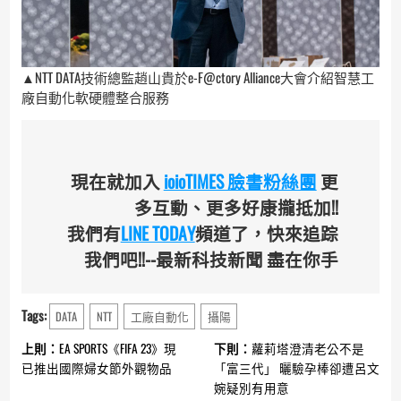
▲NTT DATA技術總監趙山貴於e-F@ctory Alliance大會介紹智慧工
廠自動化軟硬體整合服務
現在就加入
ioioTIMES 臉書粉絲團
更
多互動、更多好康攏抵加!!
我們有
LINE TODAY
頻道了，快來追踪
我們吧!!--最新科技新聞 盡在你手
Tags:
DATA
NTT
工廠自動化
攝陽
Continue
上則：
EA SPORTS《FIFA 23》現
下則：
蘿莉塔澄清老公不是
Reading
已推出國際婦女節外觀物品
「富三代」 曬驗孕棒卻遭呂文
婉疑別有用意