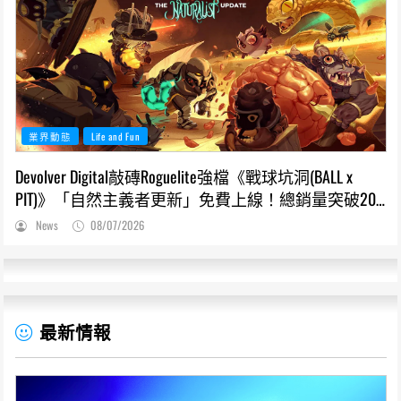
業界動態
Life and Fun
Devolver Digital敲磚Roguelite強檔《戰球坑洞(BALL x
PIT)》「自然主義者更新」免費上線！總銷量突破200
萬份，遊戲史低66折熱銷中
News
08/07/2026
最新情報