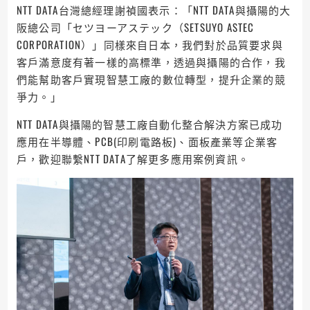
NTT DATA台灣總經理謝禎國表示：「NTT DATA與攝陽的大
阪總公司「セツヨーアステック（SETSUYO ASTEC
CORPORATION）」同樣來自日本，我們對於品質要求與
客戶滿意度有著一樣的高標準，透過與攝陽的合作，我
們能幫助客戶實現智慧工廠的數位轉型，提升企業的競
爭力。」
NTT DATA與攝陽的智慧工廠自動化整合解決方案已成功
應用在半導體、PCB(印刷電路板)、面板產業等企業客
戶，歡迎聯繫NTT DATA了解更多應用案例資訊。