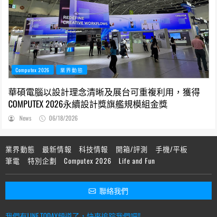
Computex 2026
業界動態
華碩電腦以設計理念清晰及展台可重複利用，獲得
COMPUTEX 2026永續設計獎旗艦規模組金獎
News
06/18/2026
業界動態
最新情報
科技情報
開箱/評測
手機/平板
筆電
特別企劃
Computex 2026
Life and Fun
聯絡我們
我們有LINE TODAY頻道了，快來追踪我們吧!!