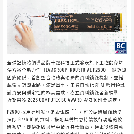
全球記憶體領導品牌十銓科技正式發表旗下工控儲存解
決方案全新力作 TEAMGROUP INDUSTRIAL P250Q 一鍵銷毀
固態硬碟，首創整合軟體與硬體的資料銷毀機制，並搭
載獨立銷毀電路，滿足軍事、工業自動化與 AI 應用領域
對資安與穩定性的極高需求，樹立資料銷毀全新標準，
近期榮獲 2025 COMPUTEX BC AWARD 資安類別獎肯定。
【1】
P250Q 採用專利獨立銷毀電路
，可於硬體層面精準
抹除 Flash IC 的資料，搭配具備智慧持續執行功能的軟
體系統，即便銷毀過程中遭遇突發斷電，通電後將自動