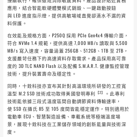
接續執行，確保徹底消除敏感資料。產品設計貼近實務
應用，結合智能軟硬體雙模式銷毀、一鍵啟動按鈕
與 LED 進度指示燈，提供高敏場域直覺卻滴水不漏的資
料保護。
在效能及規格方面，P250Q 採用 PCIe Gen4x4 傳輸介面，
符合 NVMe 1.4 規範，提供高達 7,000 MB/s 讀取與 5,500
MB/s 寫入速度，容量涵蓋 256GB、512GB、1TB 至 2TB，
支援嚴苛任務下的高速資料存取需求。產品採用高可靠
度的 3D TLC NAND Flash 以及配備 S.M.A.R.T. 健康監控管理
技術，提升裝置壽命及穩定性。
同時，十銓科技亦宣布其針對高溫環境所研發的工控寬
【2】
溫型 M.2 SSD 技術成功取得美國發明專利
。此專利
技術能依據三段式溫度區間自動調節資料傳輸速率，
使 SSD 在攝氏 85 至 105 度間皆能穩定運作，特別適用於
電動車 ECU、智慧製造設備、車載系統等極端溫度場
景，展現十銓科技在工業儲存領域的創新能量與技術深
度。