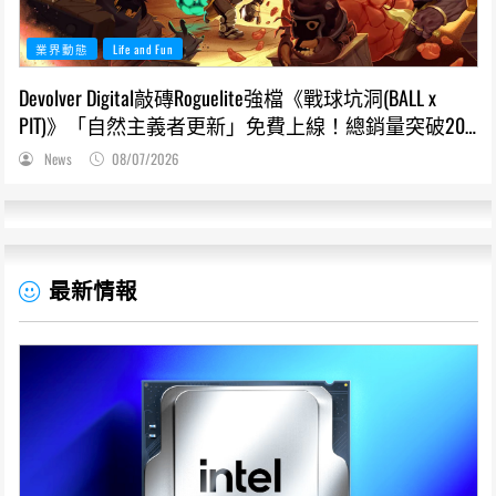
業界動態
Life and Fun
Devolver Digital敲磚Roguelite強檔《戰球坑洞(BALL x
PIT)》「自然主義者更新」免費上線！總銷量突破200
萬份，遊戲史低66折熱銷中
News
08/07/2026
最新情報