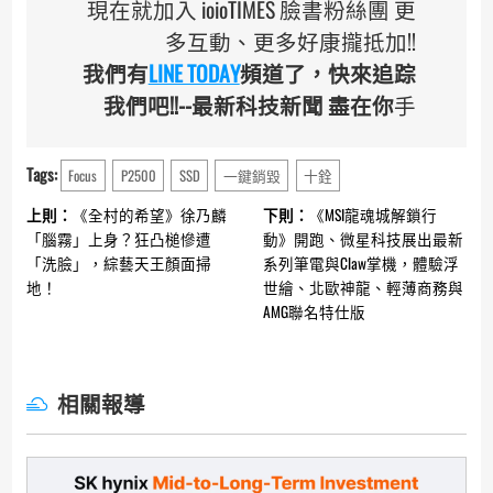
現在就加入 ioioTIMES 臉書粉絲團 更
多互動、更多好康攏抵加!!
我們有
LINE TODAY
頻道了，快來追踪
我們吧!!--最新科技新聞 盡在你
手
Tags:
Focus
P2500
SSD
一鍵銷毀
十銓
Continue
上則：
《全村的希望》徐乃麟
下則：
《MSI龍魂城解鎖行
Reading
「腦霧」上身？狂凸槌慘遭
動》開跑、微星科技展出最新
「洗臉」，綜藝天王顏面掃
系列筆電與Claw掌機，體驗浮
地！
世繪、北歐神龍、輕薄商務與
AMG聯名特仕版
相關報導