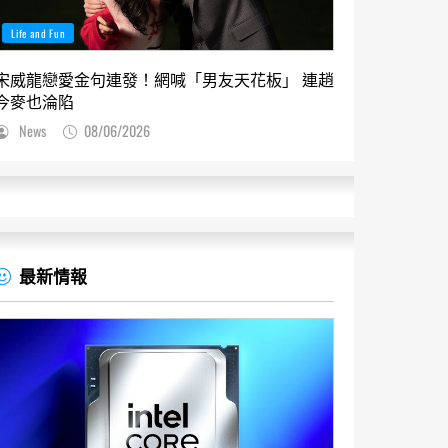
Life and Fun
宋威龍戀愛金句連發！網喊「男友天花板」 連趙
今麥也淪陷
News
08/06/2026
最新情報