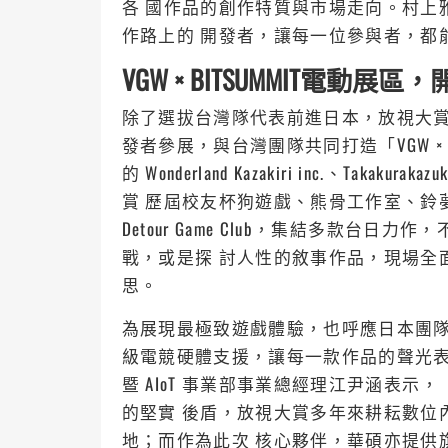
各 國作品的創作特質與市場走向。村上
作路上的 開發者，讓每一位參與者，都
VGW
× BITSUMMIT電動展
除了選拔台灣隊代表前進日本，放視大賞也首度
發者參展，與台灣團隊共同打造「VGW × B
的 Wonderland Kazakiri inc.、Takakurak
賞 歷屆校友杯狗遊戲、熊骨工作室、鈴
Detour Game Club，集結多款
戰，或是探 討人性的敘事作品，現場全
思。
為展現最極致遊戲體驗，也呼應日本團隊遠
級電競硬體支援，讓每一款作品的聲光
暨 AIoT 事業部事業總經理江尹涵表
的堅實 後盾，放視大賞多年來耕耘數位
地；而作為此次 核心夥伴，華碩亦提供