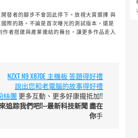
開發者的腳步不會因此停下。放視大賞選擇 與
往國際的路。不論是首次曝光的測試版本，還是
創作者搭建與產業連結的舞台，讓更多作品走入
NZXT N9 X870E 主機板 答題得好禮
說出您和老電腦的故事得好禮
臉書粉絲團
更多互動、更多好康攏抵加!!
追踪我們吧!!--最新科技新聞 盡在
你
手