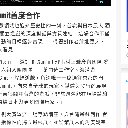
mit首度合作
遊戲領域也迎來歷史性的一刻，首次與日本最大 獨
開啟台日獨立遊戲的深度對話與實質連結。這場合作不僅
推動的目標逐步實現——帶著創作者前進更大、
人看見。
itch」，邀請 BitSummit 理事村上雅彥與國際 發
出六組入圍團隊－－葉開罐工作室、海溝遊
Game Club、焊蛙遊戲，角逐唯一一席通往京都的門
itSummit，向來自全球的玩家、媒體與發行商展現
一直很關注台灣的遊戲，非常興奮能在現場體驗
紹給日本與更多國際玩家。」
視大賞舉辦一場專題講座，與台灣遊戲創作 者
具指標性的獨立遊戲展，並從策展人的角度觀察