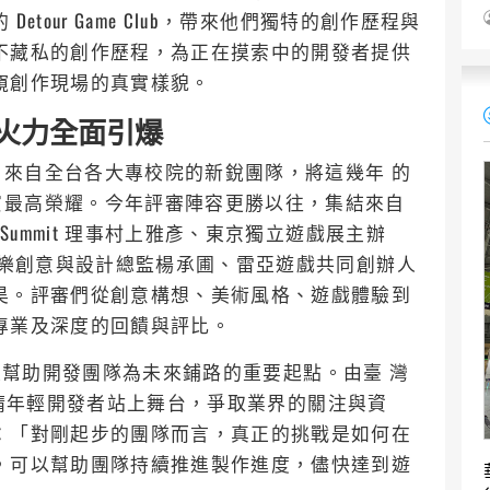
tour Game Club，帶來他們獨特的創作歷程與
不藏私的創作歷程，為正在摸索中的開發者提供
窺創作現場的真實樣貌。
新銳火力全面引爆
來自全台各大專校院的新銳團隊，將這幾年 的
賞最高榮耀。今年評審陣容更勝以往，集結來自
Summit 理事村上雅彥、東京獨立遊戲展主辦
泥巴娛樂創意與設計總監楊承圃、雷亞遊戲共同創辦人
昊。評審們從創意構想、美術風格、遊戲體驗到
專業及深度的回饋與評比。
ch，是幫助開發團隊為未來鋪路的重要起點。由臺 灣
審，邀請年輕開發者站上舞台，爭取業界的關注與資
：「對剛起步的團隊而言，真正的挑戰是如何在
，可以幫助團隊持續推進製作進度，儘快達到遊