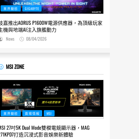
業界動態
GIGABYTE
技嘉推出AORUS P1600W電源供應器，為頂級玩家
主機與地端AI注入旗艦動力
News
08/04/2026
MSI ZONE
業界動態
賣場情報
MSI
MSI 27吋5K Dual Mode雙模電競顯示器，MAG
271KPD7打造沉浸式影音娛樂新體驗