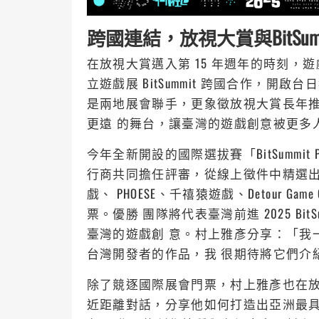
跨國連結，放視大賞與BitSum
在放視大賞邁入第 15 年週年的時刻，
立遊戲展 BitSummit 跨國合作，
是兩地展會聯手，更象徵放視大賞長年
更遠 的舞台，讓臺灣的遊戲創意被更多
今年全新開設的國際選拔賽「BitSummit P
行商共同擔任評審，從線上徵件中精選
戲、 PHOESE、千禧猿遊戲、Detour 
票。優勝 團隊將代表臺灣前進 2025 B
臺灣的遊戲創 意。村上雅彥分享：「我
台灣開發者的作品，我 很期待將它們介
除了競逐國際展會門票，村上雅彥也在放
近距離對話，分享他如何打造出亞洲最