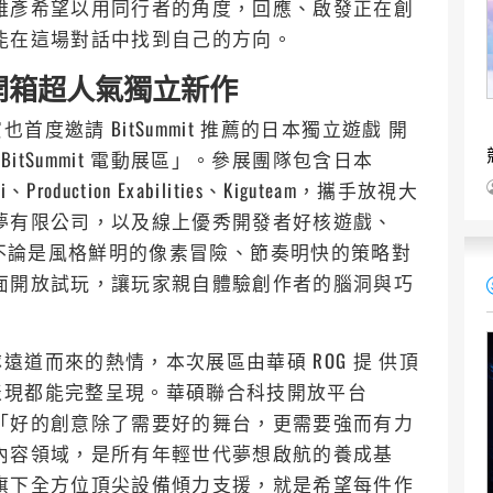
雅彥希望以用同行者的角度，回應、啟發正在創
能在這場對話中找到自己的方向。
區，開箱超人氣獨立新作
邀請 BitSummit 推薦的日本獨立遊戲 開
itSummit 電動展區」。參展團隊包含日本
azuki、Production Exabilities、Kiguteam，攜手放視大
夢有限公司，以及線上優秀開發者好核遊戲、
台日力作，不論是風格鮮明的像素冒險、節奏明快的策略對
面開放試玩，讓玩家親自體驗創作者的腦洞與巧
道而來的熱情，本次展區由華碩 ROG 提 供頂
表現都能完整呈現。華碩聯合科技開放平台
示，「好的創意除了需要好的舞台，更需要強而有力
內容領域，是所有年輕世代夢想啟航的養成基
旗下全方位頂尖設備傾力支援，就是希望每件作