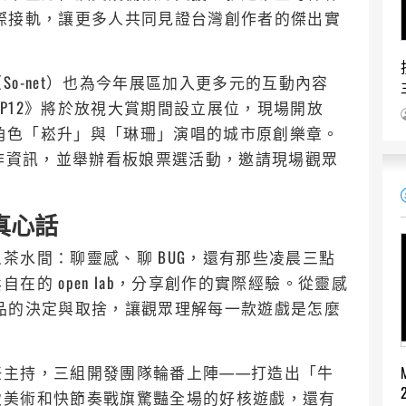
際接軌，讓更多人共同見證台灣創作者的傑出實
o-net）也為今年展區加入更多元的互動內容
TP12》將於放視大賞期間設立展位，現場開放
新角色「崧升」與「琳珊」演唱的城市原創樂章。
的新作資訊，並舉辦看板娘票選活動，邀請現場觀眾
真心話
茶水間：聊靈感、聊 BUG，還有那些凌晨三點
的 open lab，分享創作的實際經驗。從靈感
品的決定與取捨，讓觀眾理解每一款遊戲是怎麼
任主持，三組開發團隊輪番上陣——打造出「牛
緻美術和快節奏戰旗驚豔全場的好核遊戲，還有