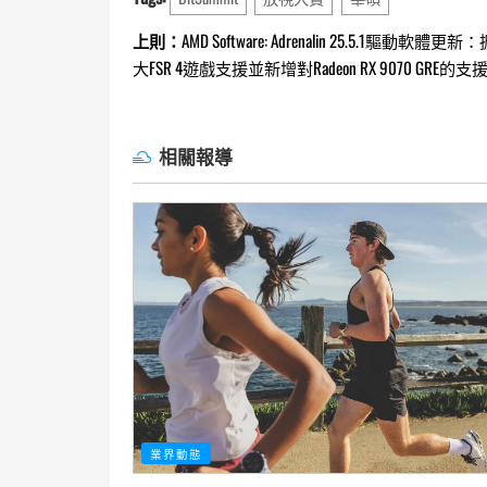
Continue
上則：
AMD Software: Adrenalin 25.5.1驅動軟體更新：
大FSR 4遊戲支援並新增對Radeon RX 9070 GRE的支
Reading
相關報導
業界動態