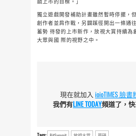
戲上市的目標。」
獨立遊戲開發補助計畫雖然暫時停擺，但
創作者並肩作戰，另闢蹊徑開出一條通
蓄勢 待發的上市新作，放視大賞持續為
大眾與國 際的視野之中。
現在就加入
ioioTIMES 
我們有
LINE TODAY
頻道了，快來
Tags:
BitSummit
放視大賞
華碩