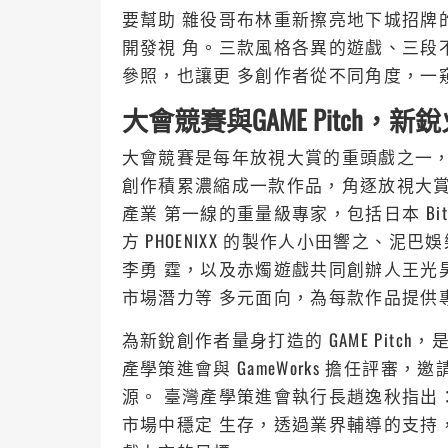
要幫助 雜役哥布林重新擦亮地下城招牌的 De
開發視 角。三款風格各異的遊戲、三段
參照，也讓更 多創作者從不同角度，一
大會競賽與GAME Pitch，
大會競賽是每年放視大賞的重頭戲之一，
創作積累濃縮成一款作品，角逐放視大
產業 第一線的重量級專家，包括日本 Bit
方 PHOENIXX 的製作人小田響之、
李勇 霆，以及赤燭遊戲共同創辦人王光
市場潛力等 多元面向，為每款作品提供
為新銳創作者量身打造的 GAME Pit
產學策進會與 GameWorks 擔任評
源。 臺灣產學策進會執行長趙逸秋指出
市場中穩定 生存，透過業界輔導的支持