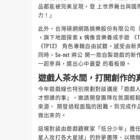
品都能被完美呈現，登 上世界舞台與國
力！」
此外，台灣碩網網路娛樂股份有限公司（S
，旗下地圖探索 x 偶像音樂養成手遊 《
《TP12》 角色專輯自由試聽，感受由
同時，So-net 將公 開一款自製遊戲
一起參與，選出心中最愛 的看板娘。
遊戲人茶水間，打開創作的
今年遊戲線也特別規劃對談講座「遊戲人
才想通的事」，邀請開發團隊在氛圍輕鬆自在
來源、 開發過程面臨的困難，到完成作
做出來的。
這場對談由遊戲觀察家「低分少年」擔
星人攻打各大星球」的鈴夢團隊、以精