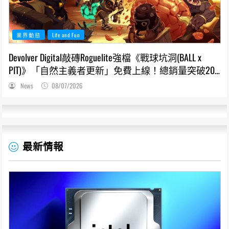
業界動態
Life and Fun
Devolver Digital敲磚Roguelite強檔《戰球坑洞(BALL x
PIT)》「自然主義者更新」免費上線！總銷量突破200
萬份，遊戲史低66折熱銷中
News
08/07/2026
最新情報