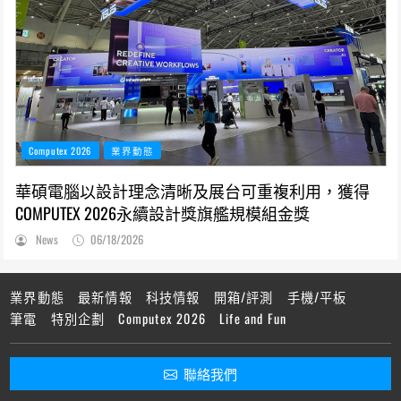
Computex 2026
業界動態
華碩電腦以設計理念清晰及展台可重複利用，獲得
COMPUTEX 2026永續設計獎旗艦規模組金獎
News
06/18/2026
業界動態
最新情報
科技情報
開箱/評測
手機/平板
筆電
特別企劃
Computex 2026
Life and Fun
聯絡我們