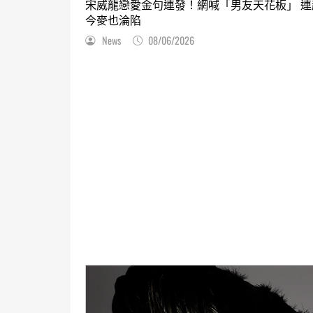
宋威龍戀愛金句連發！網喊「男友天花板」 連
今麥也淪陷
News
08/06/2026