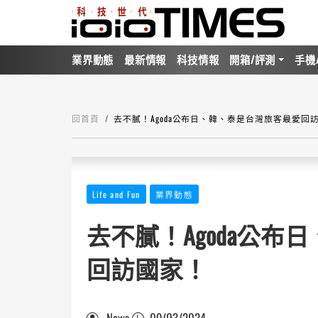
業界動態
最新情報
科技情報
開箱/評測
手機
回首頁
去不膩！Agoda公布日、韓、泰是台灣旅客最愛回
Life and Fun
業界動態
去不膩！Agoda公
回訪國家！
News
09/03/2024