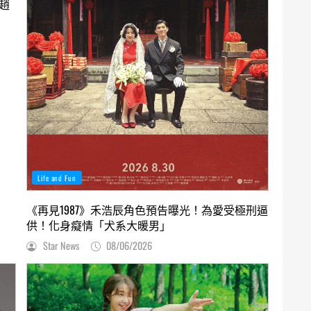
趙
Life and Fun
《再見1987》禾浩辰角色預告曝光！為愛受極刑逼
供！化身癡情「犬系大暖男」
Star News
08/06/2026