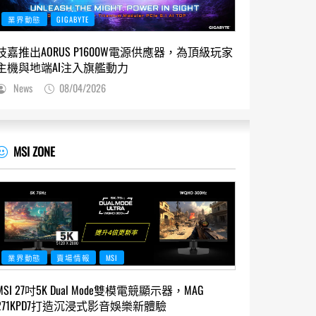
業界動態
GIGABYTE
技嘉推出AORUS P1600W電源供應器，為頂級玩家
主機與地端AI注入旗艦動力
News
08/04/2026
MSI ZONE
業界動態
賣場情報
MSI
MSI 27吋5K Dual Mode雙模電競顯示器，MAG
271KPD7打造沉浸式影音娛樂新體驗