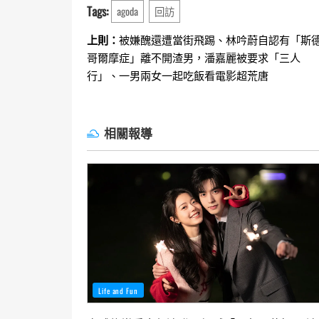
Tags:
agoda
回訪
Continue
上則：
被嫌醜還遭當街飛踢、林吟蔚自認有「斯
哥爾摩症」離不開渣男，潘嘉麗被要求「三人
Reading
行」、一男兩女一起吃飯看電影超荒唐
相關報導
Life and Fun