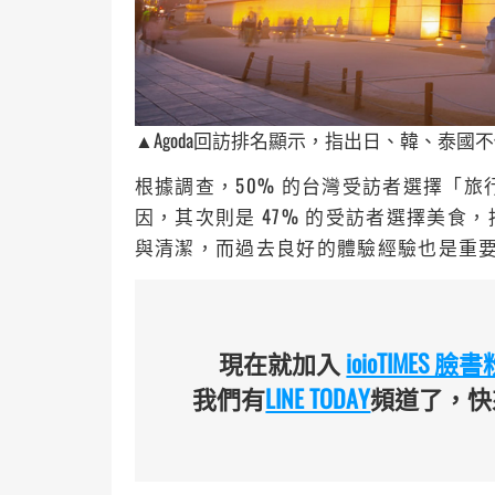
▲Agoda回訪排名顯示，指出日、韓、泰
根據調查，50% 的台灣受訪者選擇「
因，其次則是 47% 的受訪者選擇美
與清潔，而過去良好的體驗經驗也是重
現在就加入
ioioTIMES 
我們有
LINE TODAY
頻道了，快來