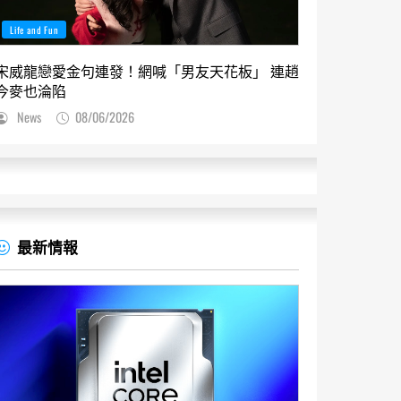
Life and Fun
宋威龍戀愛金句連發！網喊「男友天花板」 連趙
今麥也淪陷
News
08/06/2026
最新情報