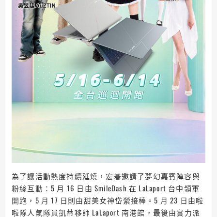
為了讓活動熱度持續延燒，宏碁邀請了夢幻嘉賓陣容與
粉絲互動：5 月 16 日由 SmileDash 在 LaLaport 台中領軍
開跑，5 月 17 日則由甜美女神岱縈接棒。5 月 23 日由啦
啦隊人氣隊員凱蒂移師 LaLaport 南港館，最後由實力派