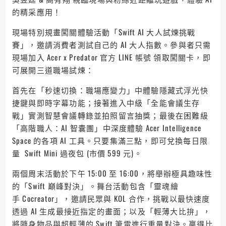
的精采應用！
現場特別規畫闖關體驗活動「Swift AI 大人試煉挑戰
賽」，邀請消費者測試自己的 AI 大人指數。參與者只需
現場加入 Acer x Predator 官方 LINE 帳號 領取闖關卡，即
可展開三道職場試煉：
首先在「秒速切換：職場應變力」中體驗隱藏式浮光快
捷鍵與即時字幕功能；接著進入中級「全能會議生存
戰」實測智慧會議轉錄並拍照留言抽獎；最後在困難級
「高階職人：AI 智囊團」中深度體驗 Acer Intelligence
Space 的各項 AI 工具。只要集滿三點，即可兌換每日限
量 Swift Mini 過夜包 (市價 599 元)。
兩個周末活動於下午 15:00 至 16:00，將舉辦極具趣味性
的「Swift 巔峰對決」。舞台活動包含「靈魂繪
手 Cocreator」，邀請民眾與 KOL 合作，挑戰以最快速度
透過 AI 生成最接近指定的畫面；以及「輕薄大比拚」，
將隨身物品與超輕薄的 Swift 筆電進行重量對決。贏得比