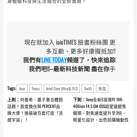
身體驗科技與生活融合的全新面貌。
現在就加入 ioioTIMES 臉書粉絲團 更
多互動、更多好康攏抵加!!
我們有
LINE TODAY
頻道了，快來追踪
我們吧!!--最新科技新聞 盡在你
手
Tags:
Acer
Focus
Intel Core Ultra系列3
Swift
筆電
Continue
上則：
何曼希、蕭子墨合體掀
下則：
Sony全新E接環FE 100-
Reading
話題！首度擔任50 PERCENT品
400mm F4.5 GM OSS超望遠變焦
牌大使！換裝破百套打造「涼
鏡頭，對焦速度提升至3倍、
感宇宙」！
輕量化設計、出色拍攝機動性