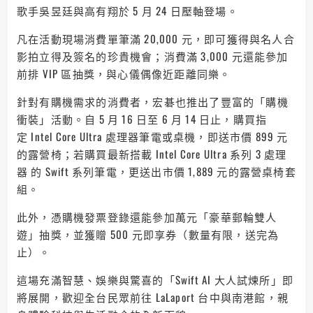
歌手吳昱廷與高有翔於 5 月 24 日壓軸登場。
凡在活動現場消費單筆滿 20,000 元，即可獲得與名人合
影拍立得及簽名的珍貴機會；消費滿 3,000 元還能參加
前排 VIP 區抽獎，與心儀偶像近距離同樂。
針對有購機需求的消費者，宏碁也推出了豐富的「購機
衝裝」活動。自 5 月 16 日至 6 月 14 日止，購買指
定 Intel Core Ultra 處理器筆電或桌機，即送市價 899 元
的露營椅；若購買最新搭載 Intel Core Ultra 系列 3 處理
器 的 Swift 系列筆電，更送出市價 1,889 元的露營桌椅套
組。
此外，憑購機發票登錄還能參加萬元「豪華郵輪雙人
遊」抽獎，並獲贈 500 元即享券（數量有限，送完為
止）。
這場充滿智慧、娛樂與驚喜的「Swift AI 大人試煉所」即
將展開，歡迎全台民眾前往 LaLaport 台中與南港館，親