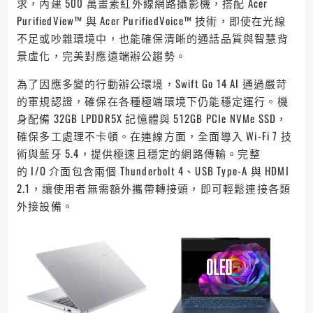
求，內建 500 萬畫素紅外線網路攝影機，搭配 Acer
PurifiedView™ 與 Acer PurifiedVoice™ 技術，即使在光線
不足或吵雜環境中，也能確保清晰的通話品質與智慧背
景虛化，完美對應遠端辦公趨勢。
為了因應多變的行動辦公環境，Swift Go 14 AI 通過嚴苛
的軍規認證，確保在各種極端環境下仍能穩定運行。機
身配備 32GB LPDDR5X 記憶體與 512GB PCIe NVMe SSD，
確保多工處理不卡頓。在連線方面，全面導入 Wi-Fi 7 技
術與藍牙 5.4，提供極速且穩定的網路傳輸。完整
的 I/O 介面包含兩個 Thunderbolt 4、USB Type-A 與 HDMI
2.1，讓使用者無需額外攜帶轉接頭，即可輕鬆連接各類
外接設備。