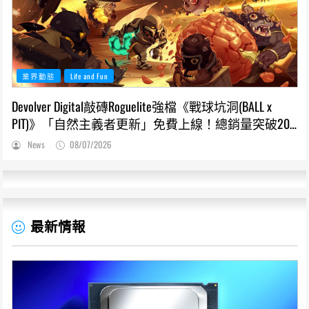
業界動態
Life and Fun
Devolver Digital敲磚Roguelite強檔《戰球坑洞(BALL x
PIT)》「自然主義者更新」免費上線！總銷量突破200
萬份，遊戲史低66折熱銷中
News
08/07/2026
最新情報