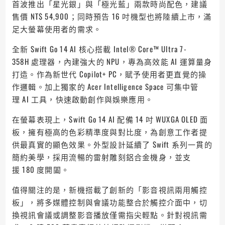
首波推出「星光銀」與「極光藍」兩款時尚配色，建議
售價 NT$ 54,900；同時預告 16 吋機型也將陸續上市，滿
足大螢幕使用者的需求。
全新 Swift Go 14 AI 核心搭載 Intel® Core™ Ultra 7-
358H 處理器，內建強大的 NPU，專為高效能 AI 運算量身
打造。作為新世代 Copilot+ PC，賦予使用者更直覺的操
作邏輯。加上獨家的 Acer Intelligence Space 可集中管
理 AI 工具，快速啟動創作與娛樂應用。
在螢幕表現上，Swift Go 14 AI 配備 14 吋 WUXGA OLED 面
板，擁有極高的色彩精準度與對比度，為創意工作者提
供最真實的顯色效果。外型設計延續了 Swift 系列一貫的
簡約美學，採用流暢的雷射雕刻鋁合金機身，並支
援 180 度開闔。
值得關注的是，新機搭載了創新的「影音視訊兩用觸控
板」，將多媒體控制與會議功能整合於觸控介面中，切
換視訊會議或調整影音播放僅需指尖輕點。針對視訊需