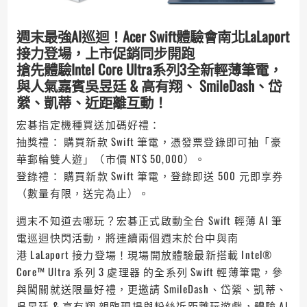
週末最強AI巡迴！Acer Swift體驗會南北LaLaport
接力登場，上市促銷同步開跑
搶先體驗Intel Core Ultra系列3全新輕薄筆電，
與人氣嘉賓吳昱廷 & 高有翔、 SmileDash、岱
縈、凱蒂、近距離互動！
宏碁指定機種買送加碼好禮：
抽獎禮： 購買新款 Swift 筆電，憑發票登錄即可抽「豪
華郵輪雙人遊」（市價 NT$ 50,000）。
登錄禮： 購買新款 Swift 筆電，登錄即送 500 元即享券
（數量有限，送完為止）。
週末不知道去哪玩？宏碁正式啟動全台 Swift 輕薄 AI 筆
電巡迴快閃活動，將連續兩個週末於台中與南
港 LaLaport 接力登場！現場開放體驗最新搭載 Intel®
Core™ Ultra 系列 3 處理器 的全系列 Swift 輕薄筆電，參
與闖關就送限量好禮，更邀請 SmileDash、岱縈、凱蒂、
吳昱廷 & 高有翔 親臨現場與粉絲近距離玩遊戲，體驗 AI