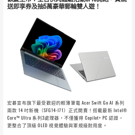
送即享券及抽5萬豪華郵輪雙人遊！
宏碁宣布旗下最受歡迎的輕薄筆電 Acer Swift Go AI 系列
兩款 14 吋新機（SFG14-I71）正式開賣！搭載最新 Intel®
Core™ Ultra 系列3處理器，不僅獲得 Copilot+ PC 認證，
更整合了頂級 OLED 視覺體驗與軍規級耐用度。