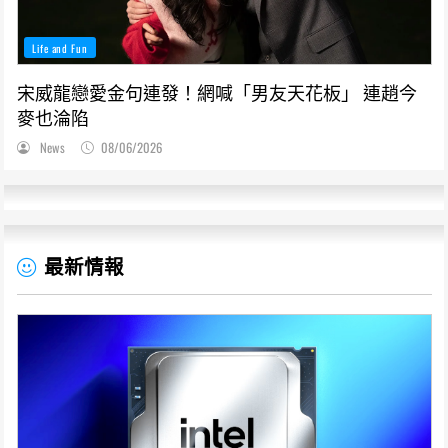
Life and Fun
宋威龍戀愛金句連發！網喊「男友天花板」 連趙今
麥也淪陷
News
08/06/2026
最新情報