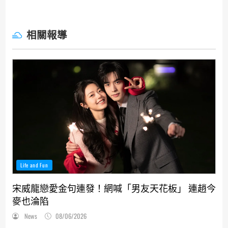
相關報導
Life and Fun
宋威龍戀愛金句連發！網喊「男友天花板」 連趙今
麥也淪陷
News
08/06/2026