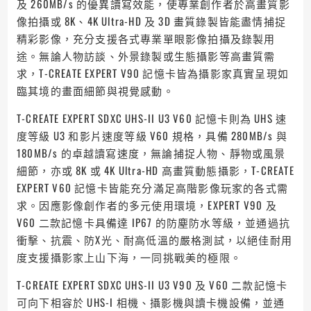
及 260MB/s 的優異讀寫效能，使專業創作者於高畫質影
像拍攝或 8K、4K Ultra-HD 及 3D 畫質錄製皆能盡情捕捉
精彩影像，充分支援各式專業單眼影像拍攝及錄製用
途。無論人物訪談、外景錄製或生態攝影等高畫質需
求，T-CREATE EXPERT V90 記憶卡皆為攝影家真實呈現如
臨其境的畫面細節與視覺感動。
T-CREATE EXPERT SDXC UHS-II U3 V60 記憶卡則為 UHS 速
度等級 U3 和影片速度等級 V60 規格，具備 280MB/s 與
180MB/s 的卓越讀寫速度，無論捕捉人物、靜物或風景
細節，亦或 8K 或 4K Ultra-HD 高畫質動態攝影，T-CREATE
EXPERT V60 記憶卡皆能充分滿足高階影像玩家的各式需
求。因應影像創作者的多元使用環境，EXPERT V90 及
V60 二款記憶卡具備達 IP67 的防塵防水等級，並通過抗
衝擊、抗震、防X光、耐高低溫的嚴格測試，以絕佳耐用
度支援攝影家上山下海，一同挑戰美的極限。
T-CREATE EXPERT SDXC UHS-II U3 V90 及 V60 二款記憶卡
可向下相容於 UHS-I 相機、攝影機與讀卡機設備，並通