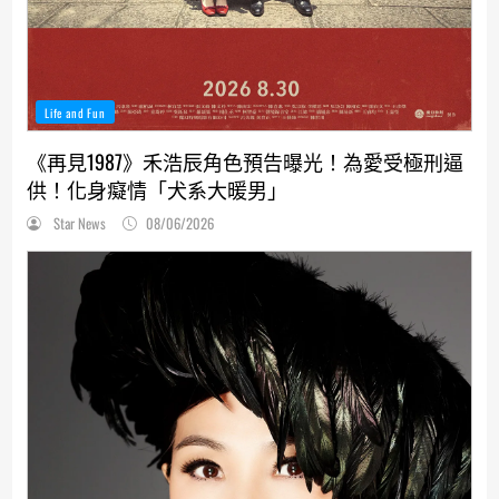
Life and Fun
《再見1987》禾浩辰角色預告曝光！為愛受極刑逼
供！化身癡情「犬系大暖男」
Star News
08/06/2026