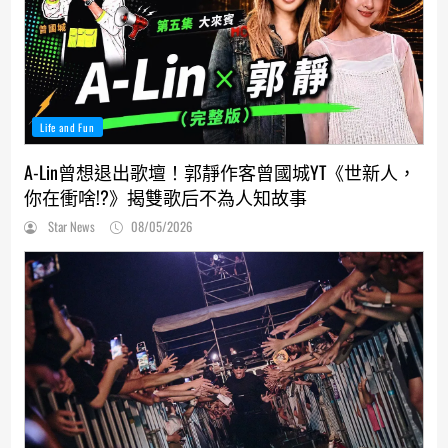
Life and Fun
A-Lin曾想退出歌壇！郭靜作客曾國城YT《世新人，
你在衝啥!?》揭雙歌后不為人知故事
Star News
08/05/2026