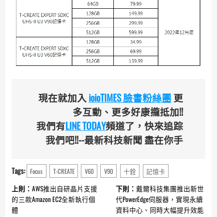
現在就加入
ioioTIMES 臉書粉絲團
更
多互動、更多好康攏抵加!!
我們有
LINE TODAY
頻道了，快來追踪
我們吧!!--最新科技新聞 盡在你手
Tags:
Focus
T-CREATE
V60
V90
十銓
記憶卡
Continue
上則：
AWS推出自研晶片支援
下則：
戴爾科技集團推出新世
Reading
的三款Amazon EC2全新執行個
代PowerEdge伺服器，實現永續
體
資料中心、同時大幅提升效能