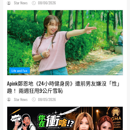
解封！
Star News
08/06/2026
Life and Fun
Apink鄭恩地《24小時健身房》遭前男友嫌沒「性」
趣！ 兩週狂甩9公斤雪恥
Star News
08/05/2026