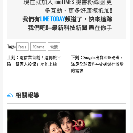
現在就加入 ioioTIMES 臉書粉絲團 更
多互動、更多好康攏抵加!!
我們有
LINE TODAY
頻道了，快來追踪
我們吧!!--最新科技新聞 盡在你
手
Tags:
Focus
PChome
電競
Continue
上則：
電信業首創！遠傳旅平
下則：
Seagate出貨30TB硬碟，
Reading
險「幫家人投保」功能上線
滿足全球資料中心AI儲存激增
的需求
相關報導