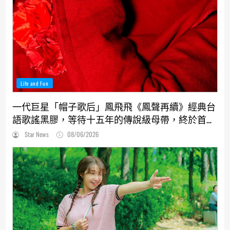
Life and Fun
一代巨星「帽子歌后」鳳飛飛《鳳聲再續》經典台
語歌謠黑膠，等待十五年的傳說級母帶，終於首度
解封！
Star News
08/06/2026