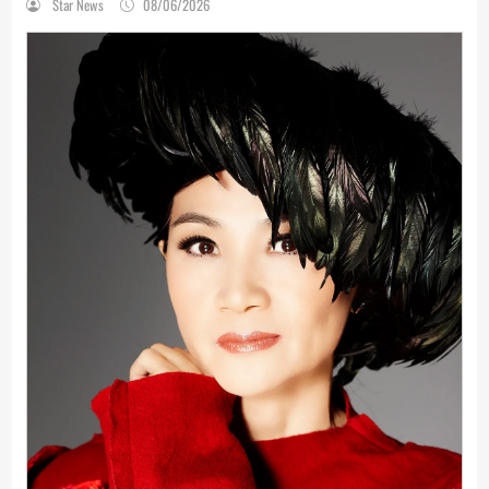
Star News
08/06/2026