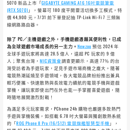
5070 新品上市「
GIGABYTE GAMING A16 16吋電競筆電
(RTX 5070)
」，螢幕可 180 度平開靈活切換多工模式，特
價 44,900 元，7/31 前下單登記抽 TP-Link Wi-Fi 7 三頻無
線網路路由器。
除了 PC／主機遊戲之外，手機遊戲憑藉其便利性，已成
為全球遊戲市場成長的另一主力。
Newzoo
預估 2024 年
全球手遊玩家將高達 28.5 億人，遠超 PC 玩家的 9 億
人；聚焦台灣，
MIC資策會
調查更顯示，高達 77％ 的台
灣受訪者為手遊玩家，足見手遊市場商機之龐大。隨著
電競熱潮延燒至手遊領域，各大電競品牌紛紛推出兼具
輕巧便攜、快速散熱與長效電力續航的電競手機與遊戲
掌機，讓玩家即使出門在外也能一手掌握喜愛遊戲，隨
時隨地展開激烈對戰！
為滿足多元玩家需求，PChome 24h 購物也嚴選多款熱門
手遊與掌機裝備，如搭載 6.78 吋大螢幕與獨創散熱系統
的「
ROG Phone 8 Pro (16/512) 電競旗艦智慧型手機
」，