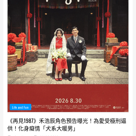
Life and Fun
《再見1987》禾浩辰角色預告曝光！為愛受極刑逼
供！化身癡情「犬系大暖男」