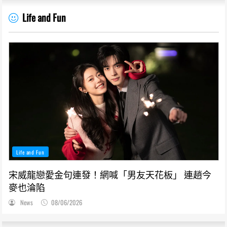
Life and Fun
Life and Fun
宋威龍戀愛金句連發！網喊「男友天花板」 連趙今
麥也淪陷
News
08/06/2026