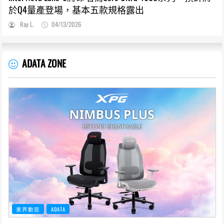
於Q4量產登場，基本五款規格露出
Ray L.
04/13/2026
ADATA ZONE
業界動態
ADATA