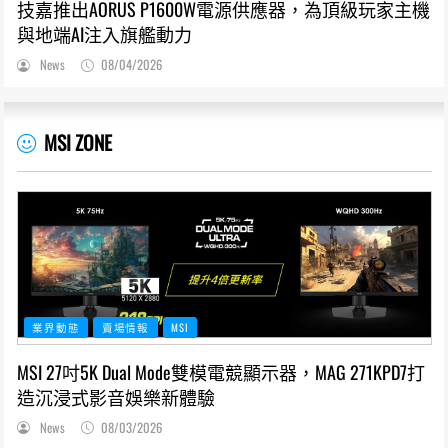
技嘉推出AORUS P1600W電源供應器，為頂級玩家主機
與地端AI注入旗艦動力
News
08/04/2026
MSI ZONE
業界動態
賣場情報
MSI
MSI 27吋5K Dual Mode雙模電競顯示器，MAG 271KPD7打
造沉浸式影音娛樂新體驗
News
08/03/2026