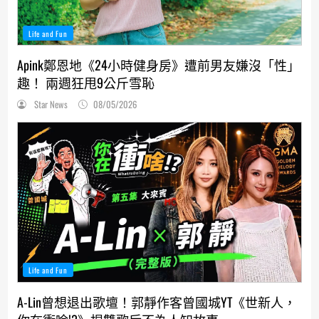
Life and Fun
Apink鄭恩地《24小時健身房》遭前男友嫌沒「性」
趣！ 兩週狂甩9公斤雪恥
Star News
08/05/2026
Life and Fun
A-Lin曾想退出歌壇！郭靜作客曾國城YT《世新人，