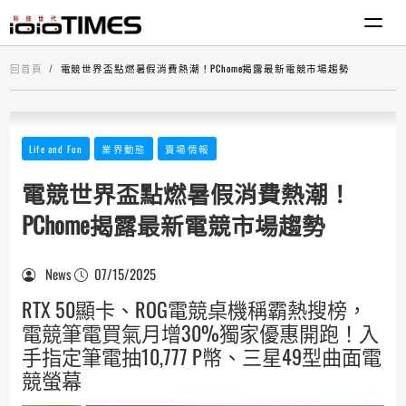
回首頁
電競世界盃點燃暑假消費熱潮！PChome揭露最新電競市場趨勢
Life and Fun
業界動態
賣場情報
電競世界盃點燃暑假消費熱潮！
PChome揭露最新電競市場趨勢
News
07/15/2025
RTX 50顯卡、ROG電競桌機稱霸熱搜榜，
電競筆電買氣月增30%獨家優惠開跑！入
手指定筆電抽10,777 P幣、三星49型曲面電
競螢幕