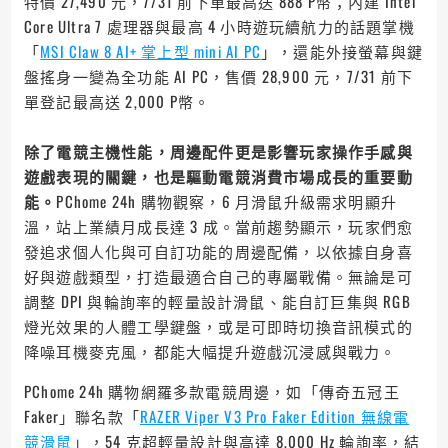
特價 27,490 元，7/31 前下單最高送 888 P幣；內建 Intel
Core Ultra 7 處理器與最高 4 小時遊玩續航力的話題掌機
「
MSI Claw 8 AI+ 掌上型 mini AI PC
」，還能外接螢幕與鍵
盤搖身一變為全功能 AI PC，售價 28,900 元，7/31 前下
單登記最高送 2,000 P幣。
除了電競主機性能，周邊配件更是影響玩家操作手感與
遊戲表現的關鍵，也是驅動電競消費市場成長的重要動
能。
PChome 24h 購物觀察，6 月滑鼠升級需求明顯升
溫，站上業績月成長達 3 成。當前趨勢顯示，玩家們愈
發追求個人化與可自訂功能的周邊配備，以依據自身喜
好與遊戲類型，打造最適合自己的專屬戰備。無論是可
調整 DPI 與輪詢率的輕量設計滑鼠、能自訂巨集與 RGB
燈光效果的人體工學鍵盤，或是可即時切換音訊模式的
降噪耳機麥克風，都能大幅提升遊戲沉浸感與戰力。
PChome 24h 購物網羅多款電競周邊，如「傳奇五冠王
Faker」聯名款「
RAZER Viper V3 Pro Faker Edition 無線電
競滑鼠
」，54 克超輕量設計與高達 8,000 Hz 輪詢率，結