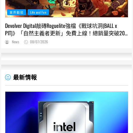
業界動態
Life and Fun
Devolver Digital敲磚Roguelite強檔《戰球坑洞(BALL x
PIT)》「自然主義者更新」免費上線！總銷量突破200
萬份，遊戲史低66折熱銷中
News
08/07/2026
最新情報