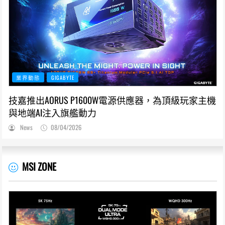
業界動態
GIGABYTE
技嘉推出AORUS P1600W電源供應器，為頂級玩家主機
與地端AI注入旗艦動力
News
08/04/2026
MSI ZONE