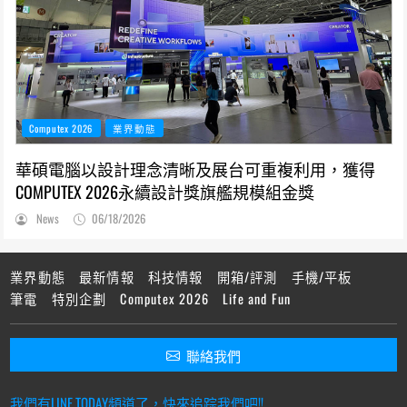
Computex 2026
業界動態
華碩電腦以設計理念清晰及展台可重複利用，獲得
COMPUTEX 2026永續設計獎旗艦規模組金獎
News
06/18/2026
業界動態
最新情報
科技情報
開箱/評測
手機/平板
筆電
特別企劃
Computex 2026
Life and Fun
聯絡我們
我們有LINE TODAY頻道了，快來追踪我們吧!!