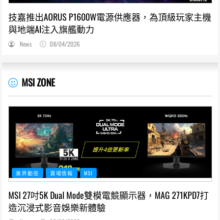
技嘉推出AORUS P1600W電源供應器，為頂級玩家主機
與地端AI注入旗艦動力
News
08/04/2026
MSI ZONE
業界動態
賣場情報
MSI
MSI 27吋5K Dual Mode雙模電競顯示器，MAG 271KPD7打
造沉浸式影音娛樂新體驗