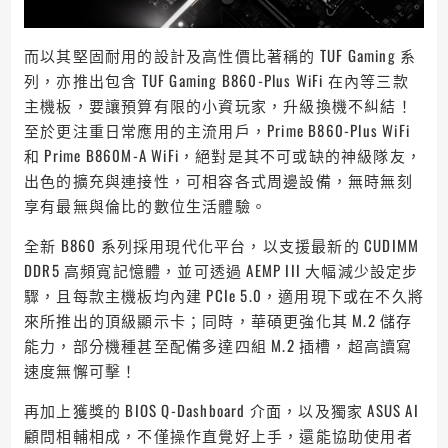
而以其堅固耐用的設計及高性價比著稱的 TUF Gaming 系
列，亦推出包含 TUF Gaming B860-Plus WiFi 在內等三款
主機板，要讓預算有限的小資玩家，升級換機不糾結！
至於更注重日常應用的主流用戶，Prime B860-Plus WiFi
和 Prime B860M-A WiFi，絕對是其不可或缺的神級隊友，
出色的擴充與連接性，可相容各式周邊設備，無時無刻
享有最無與倫比的數位生活體驗。
全新 B860 系列採用現代化平台，以支援最新的 CUDIMM
DDR5 高頻寬記憶體，並可透過 AEMP III 大幅減少設定步
驟，且每款主機板均內建 PCIe 5.0，適用現下或在不久將
來所推出的頂級顯示卡；同時，華碩更強化其 M.2 儲存
能力，部分機種甚至配備多達四組 M.2 插槽，超高讀寫
速度無懈可擊！
再加上獲獎的 BIOS Q-Dashboard 介面，以及獨家 ASUS AI
顧問相輔相成，不僅操作直覺好上手，還能協助使用者