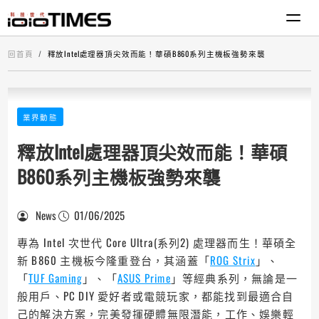
回首頁
釋放Intel處理器頂尖效而能！華碩B860系列主機板強勢來襲
業界動態
釋放Intel處理器頂尖效而能！華碩
B860系列主機板強勢來襲
News
01/06/2025
專為 Intel 次世代 Core Ultra(系列2) 處理器而生！華碩全
新 B860 主機板今隆重登台，其涵蓋「
ROG Strix
」、
「
TUF Gaming
」、「
ASUS Prime
」等經典系列，無論是一
般用戶、PC DIY 愛好者或電競玩家，都能找到最適合自
己的解決方案，完美發揮硬體無限潛能，工作、娛樂輕