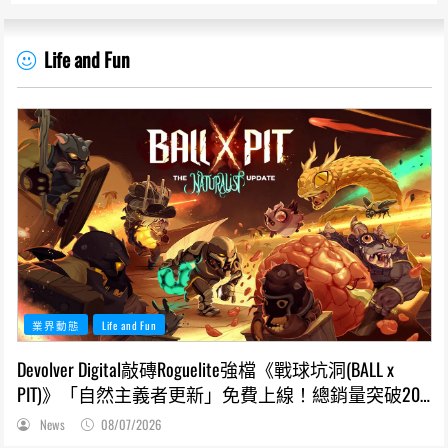
Life and Fun
業界動態
Life and Fun
Devolver Digital敲磚Roguelite強檔《戰球坑洞(BALL x
PIT)》「自然主義者更新」免費上線！總銷量突破200
萬份，遊戲史低66折熱銷中
News
08/07/2026