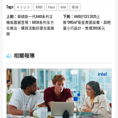
Tags:
ＡＳＵＳ
B860
Focus
Intel
華碩
Continue
上則：
華碩新一代AMD系列主
下則：
HMD於CES 2025上
Reading
機板震撼登場！B850系列全方
推"OffGrid"衛星救援設備，超輕
位推出、購買活動好康全面展
量小巧設計、售價200美元
開
相關報導