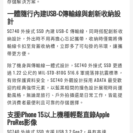
存儲解決方案。
一體隨行
內建
USB-C
傳輸線與創新收納設
計
SC740 外接式 SSD 內建 USB-C 傳輸線，同時搭配創新收
納設計，外出時不用再擔心忘記攜帶，收納時僅需將傳
輸線卡扣至背蓋收納槽，立即多了可勾掛的吊環，讓攜
帶更方便。
除了機身與傳輸線一體式設計，SC740 外接式 SSD 更通
過 1.22 公尺的 MIL-STD-810G 516.6 軍規落摔抗震標準，
有效保護資料安全，SC740 外觀設計採用 ADATA 最受歡
迎的經典強悍元素，以藍黑相間的撞色設計展現時尚運
動風格，無論是旅行、戶外拍攝還是日常工作，皆能提
供消費者最便利且可靠的存儲選擇。
支援
iPhone 15
以上機種
輕鬆直錄
Apple
ProRes
影像
SC740 外接式 SSD 支援 USB 3.2 Gen2，具有高達