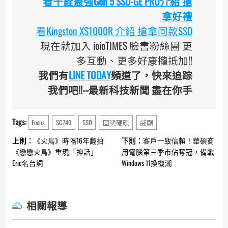
看十銓最強Gen 5 SSD-GE PRO介紹 搶
拿好禮
看Kingston XS1000R 介紹 搶拿同款SSD
現在就加入 ioioTIMES 臉書粉絲團 更
多互動、更多好康攏抵加!!
我們有
LINE TODAY
頻道了，快來追踪
我們吧!!--最新科技新聞 盡在你手
Tags:
Focus
SC740
SSD
固態硬碟
威剛
Continue
上則：
《火鳥》時隔16年翻拍
下則：
客戶一致信賴！華碩商
Reading
《戀戀火鳥》重現「神話」
用電腦第三季市佔奪冠，備戰
Eric名台詞
Windows 11換機潮
相關報導