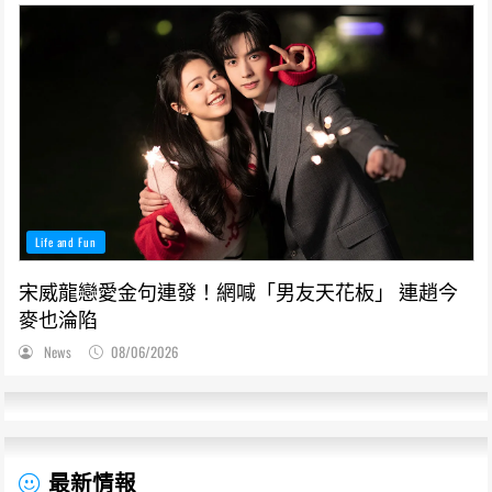
Life and Fun
宋威龍戀愛金句連發！網喊「男友天花板」 連趙今
麥也淪陷
News
08/06/2026
最新情報