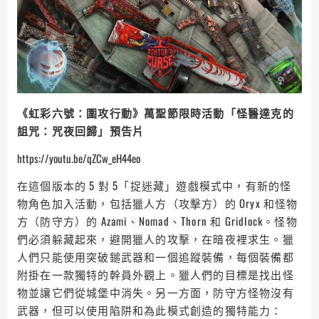
《虹彩六號：圍攻行動》萬聖節限時活動「怪醫達克的
詛咒：咒夜回歸」預告片
https://youtu.be/qZCw_eH44eo
在這個版本的 5 對 5「捉迷藏」遊戲模式中，有新的怪
物角色加入活動，包括獵人方（攻擊方）的 Oryx 和怪物
方（防守方）的 Azami、Nomad、Thorn 和 Gridlock。怪物
們必須躲藏起來，避開獵人的攻擊，在暗夜裡求生。獵
人們只能使用突破鎚武器和一個追蹤裝備，每個裝備都
附掛在一款獨特的幹員外觀上。獵人們的目標是找出怪
物並讓它們從城堡中消失。另一方面，防守方怪物沒有
武器，但可以使用陷阱和為此模式創造的獨特能力：