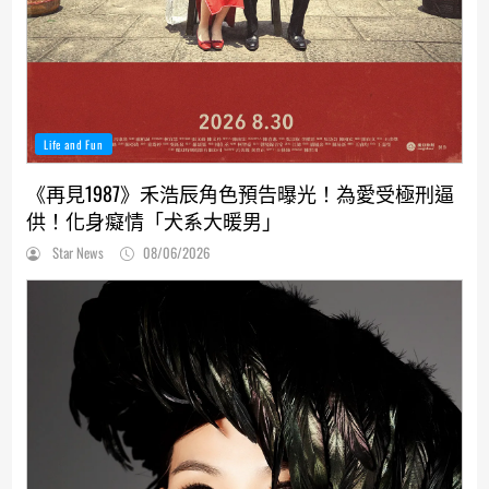
Life and Fun
《再見1987》禾浩辰角色預告曝光！為愛受極刑逼
供！化身癡情「犬系大暖男」
Star News
08/06/2026