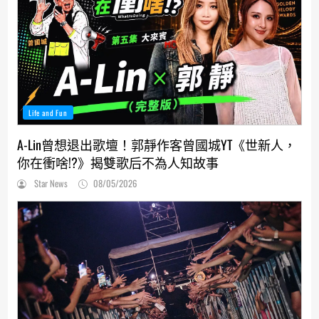
Life and Fun
A-Lin曾想退出歌壇！郭靜作客曾國城YT《世新人，
你在衝啥!?》揭雙歌后不為人知故事
Star News
08/05/2026