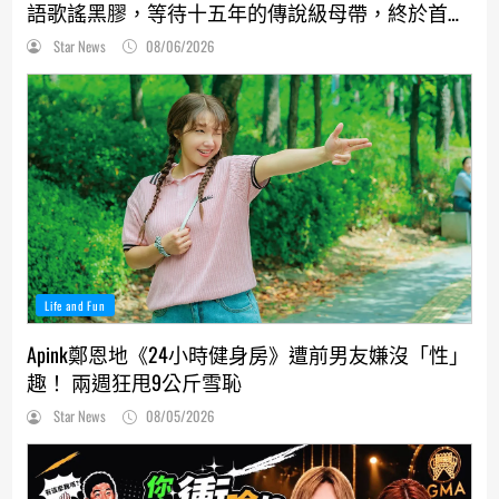
語歌謠黑膠，等待十五年的傳說級母帶，終於首度
解封！
Star News
08/06/2026
Life and Fun
Apink鄭恩地《24小時健身房》遭前男友嫌沒「性」
趣！ 兩週狂甩9公斤雪恥
Star News
08/05/2026