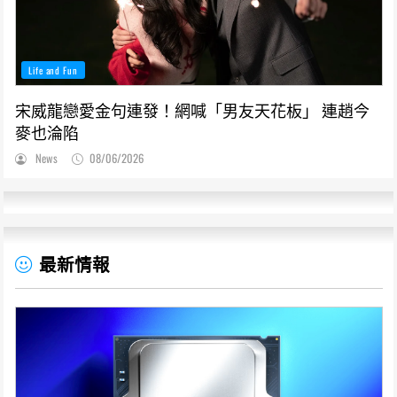
Life and Fun
宋威龍戀愛金句連發！網喊「男友天花板」 連趙今
麥也淪陷
News
08/06/2026
最新情報