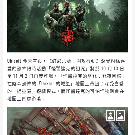
Ubisoft 今天宣布，《虹彩六號：圍攻行動》深受粉絲喜
愛的恐怖限時活動「怪醫達克的詛咒」將於 10 月 13 日
至 11 月 2 日再度登場。「怪醫達克的詛咒：咒夜回歸」
在陰森恐怖的「Doktor 的城堡」地圖上帶回了深受喜愛
的「捉迷藏」遊戲模式，而怪醫達克的可怕怪物則會在
地圖上四處遊蕩。