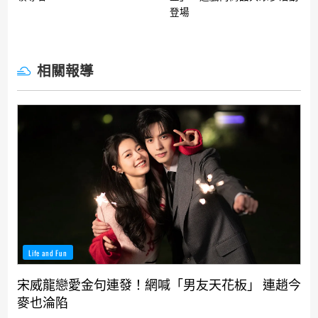
登場
相關報導
Life and Fun
宋威龍戀愛金句連發！網喊「男友天花板」 連趙今
麥也淪陷