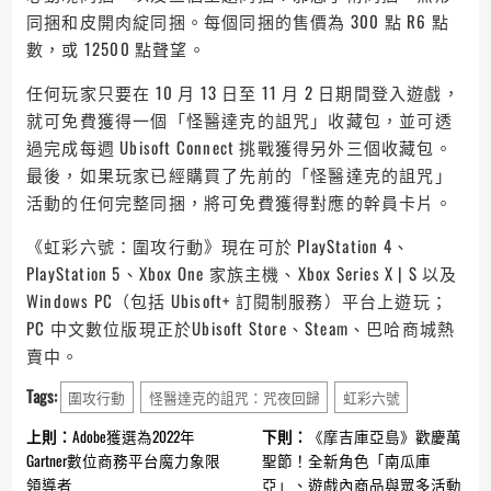
同捆和皮開肉綻同捆。每個同捆的售價為 300 點 R6 點
數，或 12500 點聲望。
任何玩家只要在 10 月 13 日至 11 月 2 日期間登入遊戲，
就可免費獲得一個「怪醫達克的詛咒」收藏包，並可透
過完成每週 Ubisoft Connect 挑戰獲得另外三個收藏包。
最後，如果玩家已經購買了先前的「怪醫達克的詛咒」
活動的任何完整同捆，將可免費獲得對應的幹員卡片。
《虹彩六號：圍攻行動》現在可於 PlayStation 4、
PlayStation 5、Xbox One 家族主機、Xbox Series X | S 以及
Windows PC（包括 Ubisoft+ 訂閱制服務）平台上遊玩；
PC 中文數位版現正於Ubisoft Store、Steam、巴哈商城熱
賣中。
Tags:
圍攻行動
怪醫達克的詛咒：咒夜回歸
虹彩六號
Continue
上則：
Adobe獲選為2022年
下則：
《摩吉庫亞島》歡慶萬
Reading
Gartner數位商務平台魔力象限
聖節！全新角色「南瓜庫
領導者
亞」、遊戲內商品與眾多活動