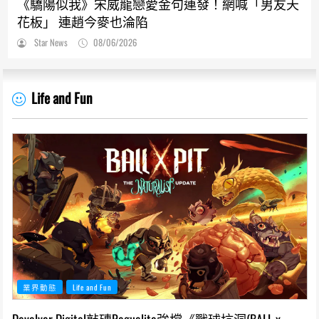
《驕陽似我》宋威龍戀愛金句連發！網喊「男友天
花板」 連趙今麥也淪陷
Star News
08/06/2026
Life and Fun
業界動態
Life and Fun
Devolver Digital敲磚Roguelite強檔《戰球坑洞(BALL x