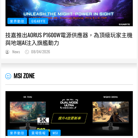
業界動態
GIGABYTE
技嘉推出AORUS P1600W電源供應器，為頂級玩家主機
與地端AI注入旗艦動力
News
08/04/2026
MSI ZONE
業界動態
賣場情報
MSI