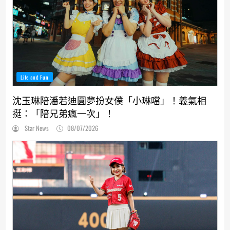
Life and Fun
沈玉琳陪潘若迪圓夢扮女僕「小琳噹」！義氣相
挺：「陪兄弟瘋一次」！
Star News
08/07/2026