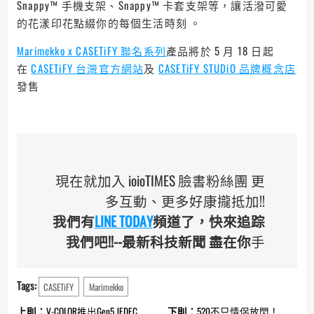
Snappy™ 手機支架、Snappy™ 卡套支架等，讓活潑可愛
的花漾印花點綴你的每個生活時刻 。
Marimekko x CASETiFY 聯名系列
產品將於 5 月 18 日起
在
CASETiFY 台灣官方網站
及
CASETiFY STUDiO 品牌概念店
發售
現在就加入 ioioTIMES 臉書粉絲團 更
多互動、更多好康攏抵加!!
我們有
LINE TODAY
頻道了，快來追踪
我們吧!!--最新科技新聞 盡在你
手
Tags:
CASETiFY
Marimekko
Continue
上則：
V-COLOR推出Gen5 JEDEC
下則：
520不只情侶放閃！