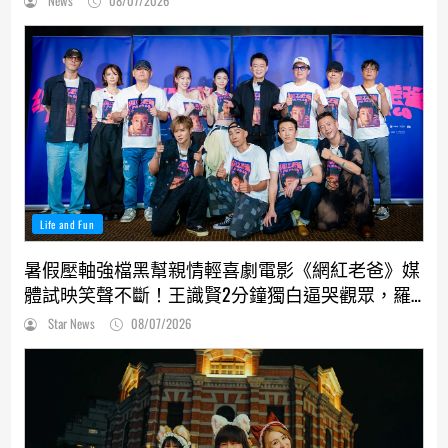
News
08/07/2026
Life and Fun
暑假壓軸強檔黑幫親情輕喜劇電影《網紅老爸》媒
體試映笑聲不斷！王識賢2分鐘獨白逼哭觀眾，羅
志祥、張懷秋受封搞笑MVP
Star News
08/07/2026