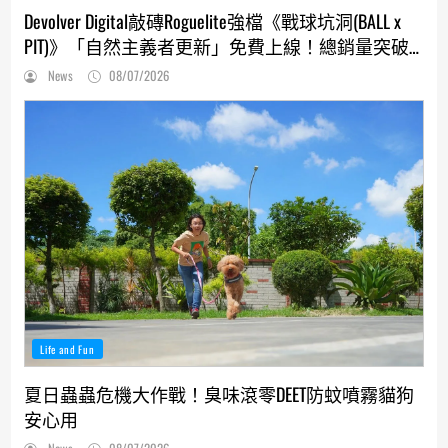
Devolver Digital敲磚Roguelite強檔《戰球坑洞(BALL x
PIT)》「自然主義者更新」免費上線！總銷量突破
200萬份，遊戲史低66折熱銷中
News
08/07/2026
Life and Fun
夏日蟲蟲危機大作戰！臭味滾零DEET防蚊噴霧貓狗
安心用