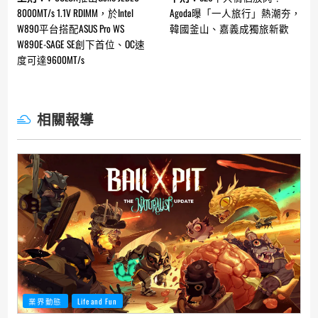
Reading
8000MT/s 1.1V RDIMM，於Intel
Agoda曝「一人旅行」熱潮夯，
W890平台搭配ASUS Pro WS
韓國釜山、嘉義成獨旅新歡
W890E-SAGE SE創下首位、OC速
度可達9600MT/s
相關報導
業界動態
Life and Fun