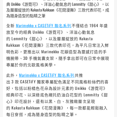
典 Unikko《游霓可》、洋溢心動氣息的 Lemmitty《甜心》，以
及層層綻放的 Kukasta Kukkaan《花間漫舞》三款代表印花，成
為隨身造型的點睛之筆
全新
Marimekko x CASETiFY 聯名系列
不僅結合 1964 年盛
放至今的經典 Unikko《游霓可》、洋溢心動氣息
的 Lemmitty《甜心》，以及層層綻放的 Kukasta
Kukkaan《花間漫舞》三款代表印花，為平凡日常注入鮮
明色彩，更推出以 Marimekko 花瓣造型為靈感打造的手
機腕帶、3D 手機氣囊支架，隨手拿出即可在日常中展現
專屬於你的北歐風格美學。
此外，
Marimekko x CASETiFY 聯名系列
共推
出 3 款 CASETiFY 獨家專屬配色滿足不同風格粉絲們的喜
好，包括以粉橘色花朵為設計元素的 Unikko《游霓可》
經典印花、以深綠底色襯托奶油白花型的 Lemmitty《甜
心》印花設計，還有以黑、白、灰雅緻層次呈現
的 Kukasta Kukkaan《花間漫舞》，每一款都能輕鬆融入
每日穿搭，成為隨身造型的點睛之筆。