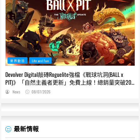
業界動態
Life and Fun
Devolver Digital敲磚Roguelite強檔《戰球坑洞(BALL x
PIT)》「自然主義者更新」免費上線！總銷量突破200
萬份，遊戲史低66折熱銷中
News
08/07/2026
最新情報