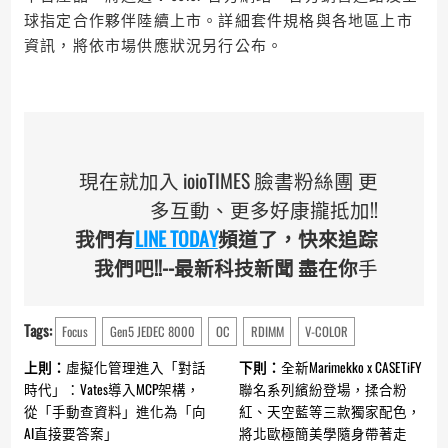
球指定合作夥伴陸續上市。詳細套件規格與各地區上市
資訊，將依市場供應狀況另行公布。
現在就加入 ioioTIMES 臉書粉絲團 更
多互動、更多好康攏抵加!!
我們有
LINE TODAY
頻道了，快來追踪
我們吧!!--最新科技新聞 盡在你
手
Tags:
Focus
Gen5 JEDEC 8000
OC
RDIMM
V-COLOR
Continue
上則：
虛擬化管理進入「對話
下則：
全新Marimekko x CASETiFY
Reading
時代」：Vates導入MCP架構，
聯名系列繽紛登場，揉合粉
從「手動查資料」進化為「向
紅、天空藍等三款獨家配色，
AI直接要答案」
將北歐極簡美學隨身帶著走