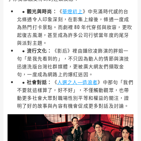
●
觀光與時尚：
《
華燈初上
》中充滿時代感的台
北條通令人印象深刻，在影集上線後，條通一度成
為熱門打卡景點。而劇裡 80 年代穿搭與妝容，更吹
起復古風潮，甚至成為許多公司行號當年度的尾牙
與派對主題。
●
流行文化：
《影后》裡由鍾欣凌飾演的胖姐一
句「是我先看到的」，不只因為動人的情節與演技
迅速洗版台灣社群媒體，更被廣大網友們擷取金
句，一度成為網路上的爆紅迷因。
●
社會對話：
《
人選之人—造浪者
》中那句「我們
不要就這樣算了，好不好」，不僅觸動觀眾，也帶
動更多社會大眾對職場性別平等和權益的關注，證
明了好的故事與內容有機會促成更多對話及討論。