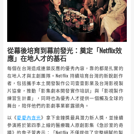
從幕後培育到幕前發光：奠定「Netflix效
應」在地人才的基石
每個在台灣造成連鎖反應的優秀內容，靠的都是扎實的
在地人才與主創團隊。Netflix 持續培育台灣的新銳創作
者，包括攜手本土開發製作公司壹壹影業及台灣影視製
片協會，推動「影集劇本開發實作培訓」與「影視製作
練習生計畫」，同時也為優秀人才提供一個觸及全球的
舞台，陪伴他們的影劇事業嶄露頭角。
以《
愛愛內含光
》拿下金鐘獎最具潛力新人獎，並接續
參演將於第四季上線的醫療職人原創影集《急診室的奇
蹟》的詹子萱表示：「Netflix 不僅提供了完整細膩的製