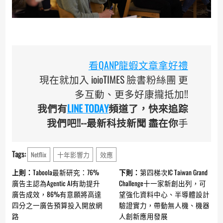
看QANP龍蝦文章拿好禮
現在就加入 ioioTIMES 臉書粉絲團 更
多互動、更多好康攏抵加!!
我們有
LINE TODAY
頻道了，快來追踪
我們吧!!--最新科技新聞 盡在你
手
Tags:
Netflix
十年影響力
效應
Continue
上則：
Taboola最新研究：76%
下則：
第四梯次IC Taiwan Grand
Reading
廣告主認為Agentic AI有助提升
Challenge十一家新創出列，可
廣告成效，86%有意願將高達
望強化資料中心、半導體設計
四分之一廣告預算投入開放網
驗證實力，帶動無人機、機器
路
人創新應用發展