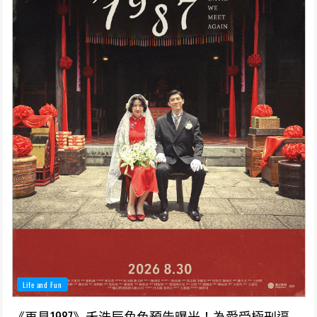
Life and Fun
《再見1987》禾浩辰角色預告曝光！為愛受極刑逼