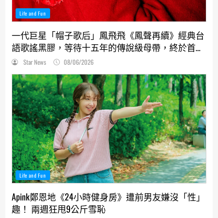
Life and Fun
一代巨星「帽子歌后」鳳飛飛《鳳聲再續》經典台
語歌謠黑膠，等待十五年的傳說級母帶，終於首度
解封！
Star News
08/06/2026
Life and Fun
Apink鄭恩地《24小時健身房》遭前男友嫌沒「性」
趣！ 兩週狂甩9公斤雪恥