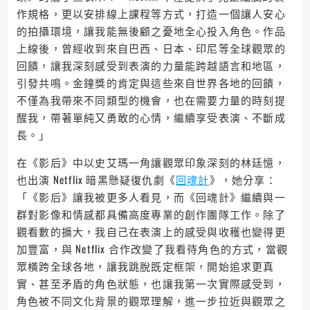
作規格，更以安排線上課程等方式，打造一個讓人安心
的拍攝環境，讓我能無後顧之憂地全心投入角色。作品
上線後，曾經收到來自巴西、日本、印尼等全球觀眾的
回饋，讓我深刻感受到表演的力量能跨越語言和地區，
引發共鳴。金鐘獎的肯定與這些來自世界各地的回饋，
不僅為我帶來不同類型的機會，也在需要力量的時刻提
醒我，帶著單純又勇敢的心情，繼續享受表演、不斷成
長。」
在《影后》中以史艾瑪一角讓觀眾印象深刻的林廷憶，
也出演 Netflix 暗黑懸疑復仇劇《
回魂計
》，她分享：
「《影后》讓我被更多人看見，而《回魂計》繼續與一
群對影像和情感都具備高度專業的創作團隊工作。除了
觀看數的擴大，我自己在表演上的感受與收穫也變得更
加豐富，與 Netflix 合作改變了我看待角色的方式，當觀
眾橫跨全球各地，讓我跳脫既定框架，開始追求更真
實、甚至矛盾的角色狀態，也讓我第一次實際感受到，
角色被不同文化背景的觀眾理解，進一步拉近與觀眾之