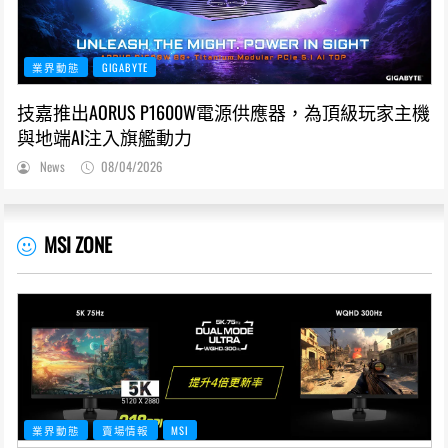
業界動態
GIGABYTE
技嘉推出AORUS P1600W電源供應器，為頂級玩家主機
與地端AI注入旗艦動力
News
08/04/2026
MSI ZONE
業界動態
賣場情報
MSI