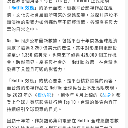
及世界各個角落。今日（13 日），Netflix 正式揭曉
「
Netflix
效應
」
的多元面貌，檢視平台影視作品在經
濟、文化與社會層面所帶來的深遠影響，並探討這股不
斷演進的影響力如何擴散至不同經濟體、各類產業與大
眾的日常之中。
Netflix 同步公布最新數據，包括平台十年間為全球經濟
貢獻了超過 3,250 億美元的產值，其中對影集與電影投
資至少 1,350 億美元，也帶來了超過 425,000 個工作機
會。跨越國界、產業與社會的「Netflix 效應」在台灣也
發揮了具體且可觀的影響力。
「Netflix 效應」的核心要素，是平台精彩絕倫的內容，
而台灣的影視作品在 Netflix 全球舞台上不乏亮眼表現。
從 2023 年的《
模仿犯
》，到今年 4 月上線的《
乩身
》都
登上全球非英語影集排行榜 Top 10，台灣的優質內容正
持續吸引全球觀眾的目光。
回顧十年前，非英語影集和電影在 Netflix 全球總觀看數
中的佔比不到一成，現在已經大幅成長至超過三分之