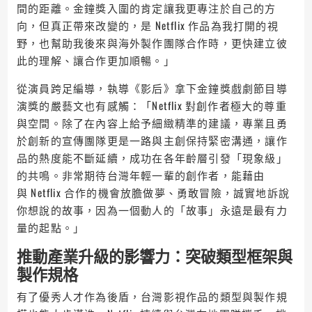
間的距離。金鐘獎入圍的肯定讓我更專注於自己的方
向，但真正帶來改變的，是 Netflix 作品為我打開的視
野，也幫助我後來與海外製作團隊合作時，更快建立彼
此的理解、讓合作更加順暢。」
從演員跨足編導，執導《影后》拿下金鐘獎戲劇節目導
演獎的嚴藝文也有感觸：「Netflix 對創作者極大的尊重
與空間。除了在內容上給予細緻精準的建議，專業且勇
於創新的宣傳團隊更是一路與主創保持緊密溝通，讓作
品的熱度能不斷延續，成功在各年齡層引發「現象級」
的共鳴。非常期待台灣年輕一輩的創作者，能藉由
與 Netflix 合作的機會放膽做夢、勇敢冒險，誠實地訴說
你想說的故事，因為一個動人的「故事」永遠是最有力
量的起點。」
推動產業升級的影響力：突破類型框架與
製作規格
有了優秀人才作為後盾，台灣影視作品的類型與製作規