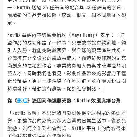
一。Netflix 透過 36 種語言的配音與 33 種語言的字幕，
讓精彩的作品走進國際，感動一個又一個不同地區的觀
眾。
Netflix 華語內容總監黃怡玫（Maya Huang）表示：「這
些作品的成功印證了一件事：只要故事說得夠道地、夠
引人入勝，就能夠跨越國界，與全球的觀眾產生共鳴。
台灣擁有非常優秀的說故事能力，而這背後仰賴的是充
滿創意的在地創作者、專業的劇組人員與才華洋溢的演
藝人才。同時我們也看見，影劇作品帶來的影響力不僅
止於螢幕，更進一步活絡了在地社群，並在廣大粉絲間
持續發酵，帶動流行趨勢、促進社會對話。」
從《
影后
》迷因到條通觀光熱：
Netflix
效應席捲台灣
「Netflix 效應」不只是熱門影劇獲得全球觀眾的熱烈迴
響，更讓作品的影響力深入台灣的日常生活中。從觀光
旅遊、流行文化到社會對話，Netflix 平台上的內容帶來
了你我都感受得到的連鎖反應：