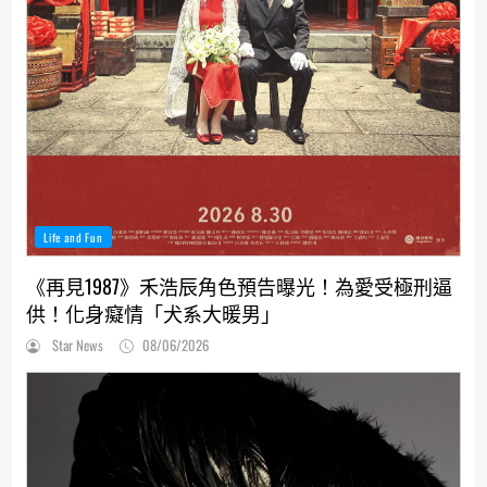
Life and Fun
《再見1987》禾浩辰角色預告曝光！為愛受極刑逼
供！化身癡情「犬系大暖男」
Star News
08/06/2026