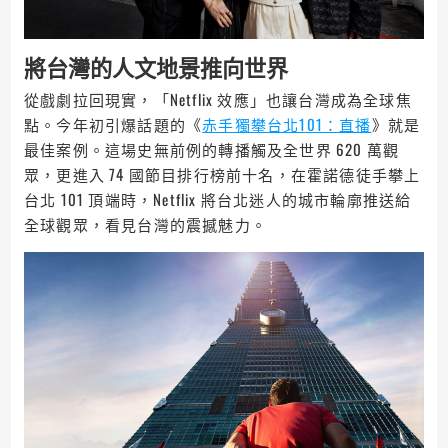
將台灣的人文地景推向世界
從戲劇拉回現實，「Netflix 效應」也讓台灣成為全球焦
點。今年初引爆話題的《
赤手獨攀台北101：直播
》就是
最佳案例。這場史無前例的轉播觸及全世界 620 萬觀
眾，更進入 74 國節目排行榜前十名，在霍諾德徒手攀上
台北 101 頂端時，Netflix 將台北迷人的城市輪廓推送給
全球觀眾，看見台灣的震撼魅力。