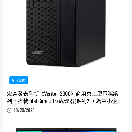
業界動態
宏碁發表全新《Veriton 2000》商用桌上型電腦系
列，搭載Intel Core Ultra處理器(系列2)，為中小企業
注入強大AI動能
10/20/2025