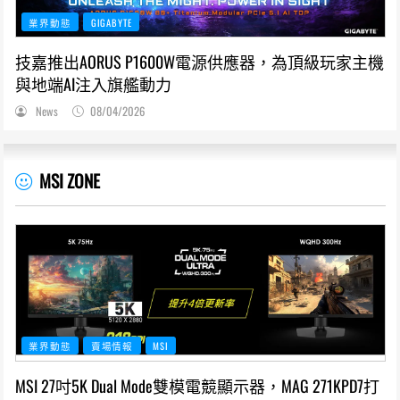
業界動態
GIGABYTE
技嘉推出AORUS P1600W電源供應器，為頂級玩家主機
與地端AI注入旗艦動力
News
08/04/2026
MSI ZONE
業界動態
賣場情報
MSI
MSI 27吋5K Dual Mode雙模電競顯示器，MAG 271KPD7打