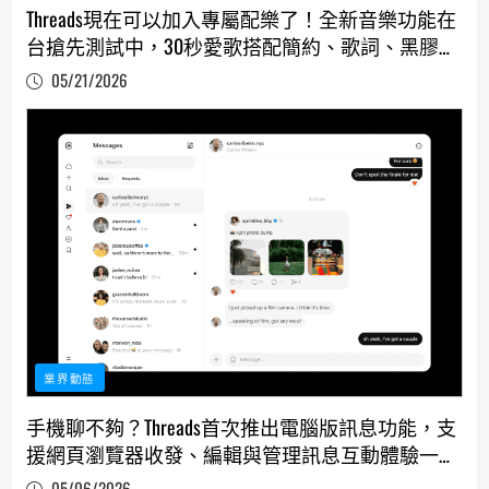
Threads現在可以加入專屬配樂了！全新音樂功能在
台搶先測試中，30秒愛歌搭配簡約、歌詞、黑膠三
種模式，讓社群對話「聲」動起來
05/21/2026
業界動態
手機聊不夠？Threads首次推出電腦版訊息功能，支
援網頁瀏覽器收發、編輯與管理訊息互動體驗一次
到位！
05/06/2026