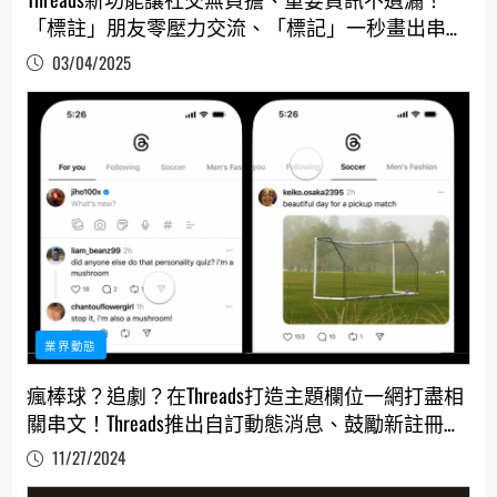
「標註」朋友零壓力交流、「標記」一秒畫出串文
重點
03/04/2025
業界動態
瘋棒球？追劇？在Threads打造主題欄位一網打盡相
關串文！Threads推出自訂動態消息、鼓勵新註冊者
自由建立追蹤名單
11/27/2024