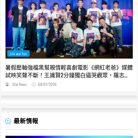
Life and Fun
暑假壓軸強檔黑幫親情輕喜劇電影《網紅老爸》媒體
試映笑聲不斷！王識賢2分鐘獨白逼哭觀眾，羅志
祥、張懷秋受封搞笑MVP
Star News
08/07/2026
最新情報