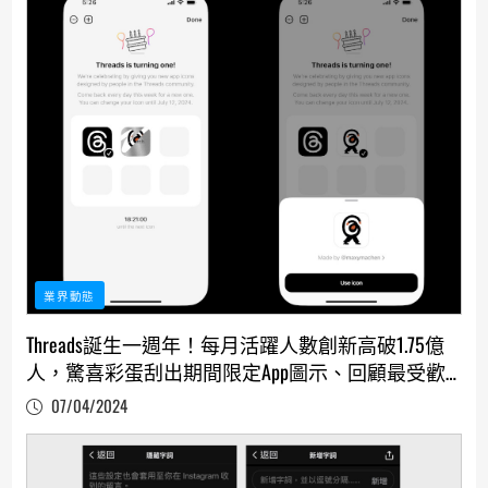
業界動態
Threads誕生一週年！每月活躍人數創新高破1.75億
人，驚喜彩蛋刮出期間限定App圖示、回顧最受歡
迎的主題與Emoji
07/04/2024