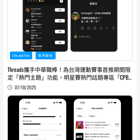
Life and Fun
業界動態
Threads攜手中華職棒！為台灣運動賽事首推期間限
定「熱門主題」功能，明星賽熱門話題專區「CPBL
球來就答」、即刻開聊追上社群熱潮
07/18/2025