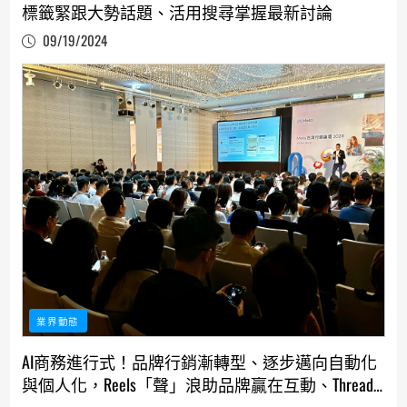
標籤緊跟大勢話題、活用搜尋掌握最新討論
09/19/2024
業界動態
AI商務進行式！品牌行銷漸轉型、逐步邁向自動化
與個人化，Reels「聲」浪助品牌贏在互動、Threads
串起社群新戰場