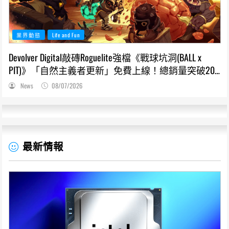
業界動態
Life and Fun
Devolver Digital敲磚Roguelite強檔《戰球坑洞(BALL x
PIT)》「自然主義者更新」免費上線！總銷量突破200
萬份，遊戲史低66折熱銷中
News
08/07/2026
最新情報