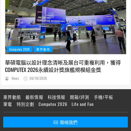
Computex 2026
業界動態
華碩電腦以設計理念清晰及展台可重複利用，獲得
COMPUTEX 2026永續設計獎旗艦規模組金獎
News
06/18/2026
業界動態
最新情報
科技情報
開箱/評測
手機/平板
筆電
特別企劃
Computex 2026
Life and Fun
聯絡我們