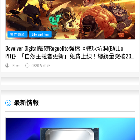
業界動態
Life and Fun
Devolver Digital敲磚Roguelite強檔《戰球坑洞(BALL x
PIT)》「自然主義者更新」免費上線！總銷量突破200
萬份，遊戲史低66折熱銷中
News
08/07/2026
最新情報