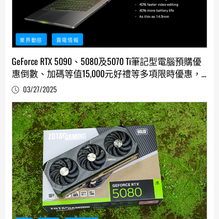
業界動態
賣場情報
GeForce RTX 5090、5080及5070 Ti筆記型電腦預購優
惠倒數、加碼等值15,000元好禮等多項限時優惠，
另有3/31上市開賣現場玩家活動及更多加碼獎品
03/27/2025