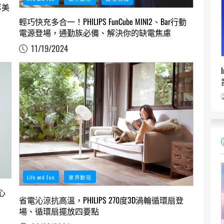
萃美
輕巧快充多合一！PHILIPS FunCube MINI2、Bar行動
電源登場，通勤族必備、解決你的缺電焦慮
11/19/2024
Life and Fun
業界動態
放心
省電沁涼抗高溫，PHILIPS 270度3D渦輪循環扇登
場、循環扇擺放四要點