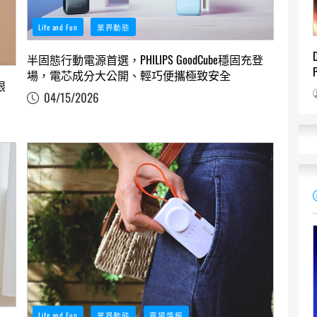
Life and Fun
業界動態
半固態行動電源首選，PHILIPS GoodCube穩固充登
場，電芯成分大公開、輕巧便攜極致安全
限
04/15/2026
Life and Fun
業界動態
賣場情報