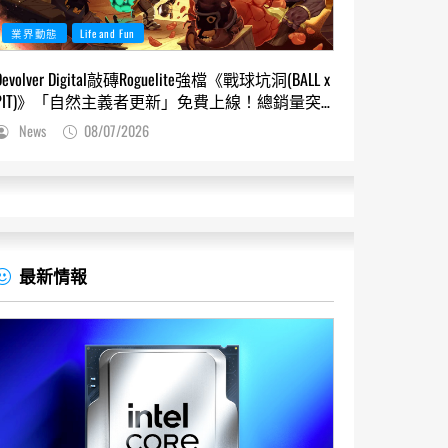
業界動態
Life and Fun
Devolver Digital敲磚Roguelite強檔《戰球坑洞(BALL x
PIT)》「自然主義者更新」免費上線！總銷量突
破200萬份，遊戲史低66折熱銷中
News
08/07/2026
最新情報