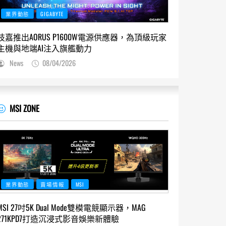
業界動態
GIGABYTE
技嘉推出AORUS P1600W電源供應器，為頂級玩家
主機與地端AI注入旗艦動力
News
08/04/2026
MSI ZONE
業界動態
賣場情報
MSI
MSI 27吋5K Dual Mode雙模電競顯示器，MAG
271KPD7打造沉浸式影音娛樂新體驗