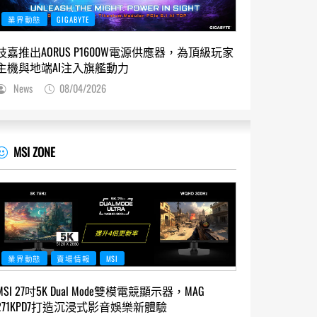
業界動態
GIGABYTE
技嘉推出AORUS P1600W電源供應器，為頂級玩家
主機與地端AI注入旗艦動力
News
08/04/2026
MSI ZONE
業界動態
賣場情報
MSI
MSI 27吋5K Dual Mode雙模電競顯示器，MAG
271KPD7打造沉浸式影音娛樂新體驗