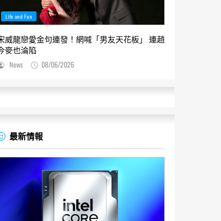
Life and Fun
宋威龍戀愛金句連發！網喊「男友天花板」 連趙
今麥也淪陷
News
08/06/2026
最新情報