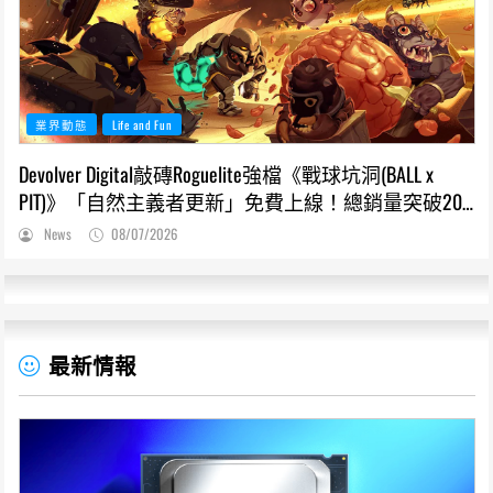
業界動態
Life and Fun
Devolver Digital敲磚Roguelite強檔《戰球坑洞(BALL x
PIT)》「自然主義者更新」免費上線！總銷量突破200
萬份，遊戲史低66折熱銷中
News
08/07/2026
最新情報