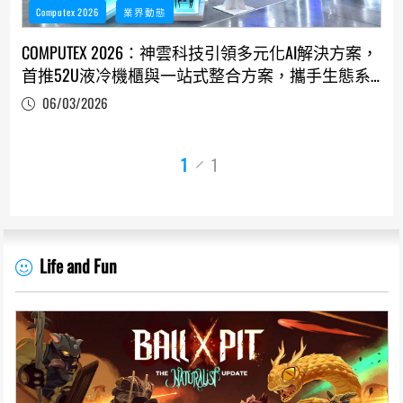
Computex 2026
業界動態
COMPUTEX 2026：神雲科技引領多元化AI解決方案，
首推52U液冷機櫃與一站式整合方案，攜手生態系
迎接代理式AI浪潮
06/03/2026
1
1
Life and Fun