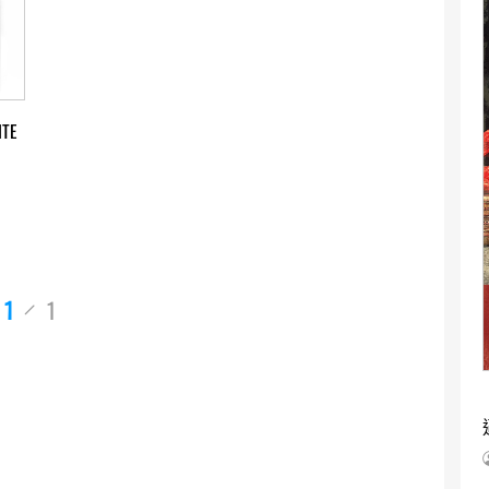
ITE
1
1