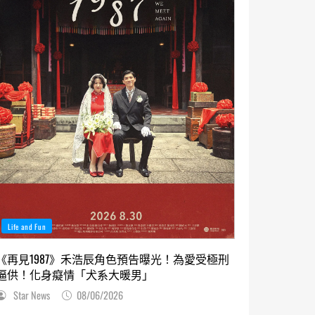
Life and Fun
《再見1987》禾浩辰角色預告曝光！為愛受極刑
逼供！化身癡情「犬系大暖男」
Star News
08/06/2026