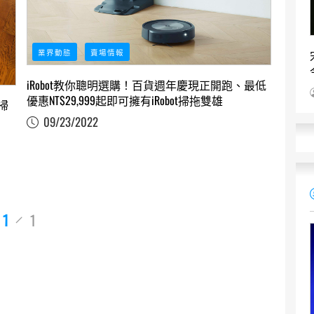
業界動態
賣場情報
iRobot教你聰明選購！百貨週年慶現正開跑、最低
優惠NT$29,999起即可擁有iRobot掃拖雙雄
掃
09/23/2022
1
1