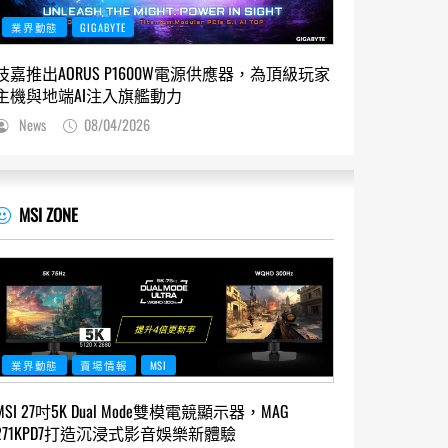
業界動態
GIGABYTE
技嘉推出AORUS P1600W電源供應器，為頂級玩家
主機與地端AI注入旗艦動力
News
08/04/2026
MSI ZONE
業界動態
賣場情報
MSI
MSI 27吋5K Dual Mode雙模電競顯示器，MAG
271KPD7打造沉浸式影音娛樂新體驗