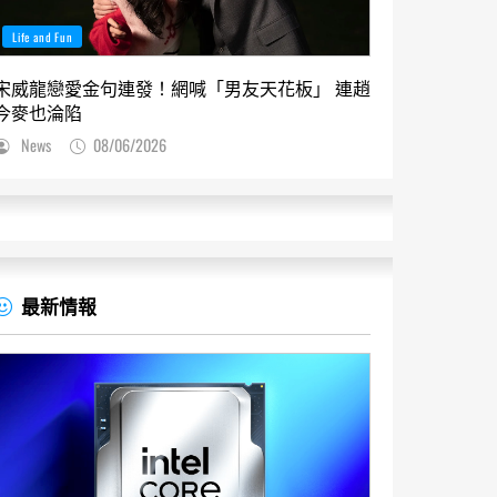
Life and Fun
宋威龍戀愛金句連發！網喊「男友天花板」 連趙
今麥也淪陷
News
08/06/2026
最新情報