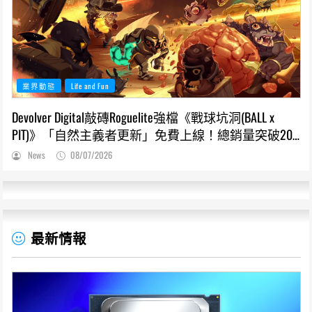
業界動態
Life and Fun
Devolver Digital敲磚Roguelite強檔《戰球坑洞(BALL x
PIT)》「自然主義者更新」免費上線！總銷量突破200
萬份，遊戲史低66折熱銷中
News
08/07/2026
最新情報