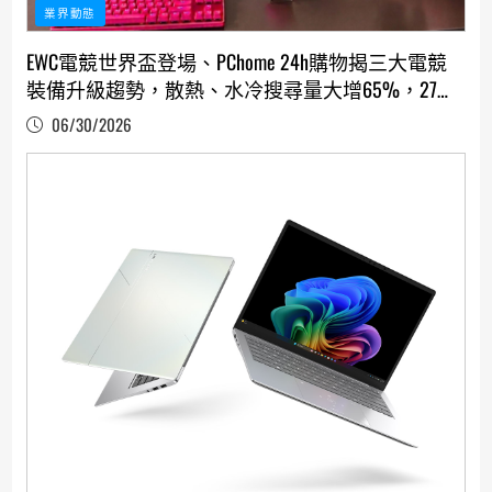
業界動態
EWC電競世界盃登場、PChome 24h購物揭三大電競
裝備升級趨勢，散熱、水冷搜尋量大增65%，27吋
以上大尺寸螢幕銷量佔比破過半
06/30/2026