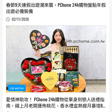
春節9天連假出遊潮來襲，PChome 24h購物盤點年假
出遊必備裝備
02/11/2026
Life and Fun
愛情神助攻！ PChome 24h購物從單身到戀人送禮指
南，線上月老開運佈桃花、香水禮盒熱搜月暴增80
倍、樂高銷售量年增300%