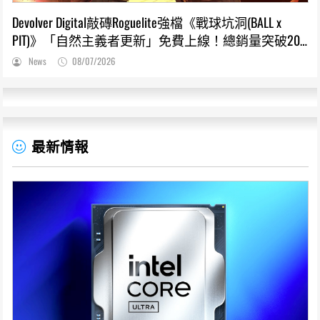
Devolver Digital敲磚Roguelite強檔《戰球坑洞(BALL x
PIT)》「自然主義者更新」免費上線！總銷量突破200
萬份，遊戲史低66折熱銷中
News
08/07/2026
最新情報