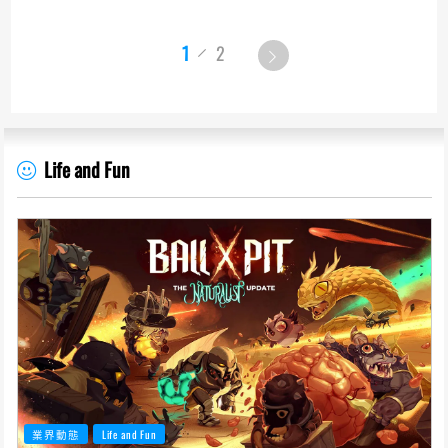
1
2
Life and Fun
業界動態
Life and Fun