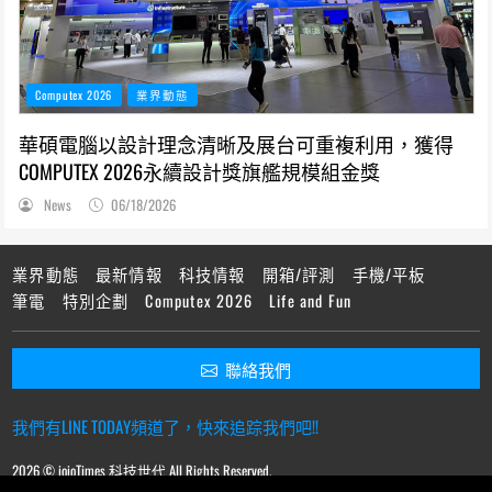
Computex 2026
業界動態
華碩電腦以設計理念清晰及展台可重複利用，獲得
COMPUTEX 2026永續設計獎旗艦規模組金獎
News
06/18/2026
業界動態
最新情報
科技情報
開箱/評測
手機/平板
筆電
特別企劃
Computex 2026
Life and Fun
聯絡我們
我們有LINE TODAY頻道了，快來追踪我們吧!!
2026 © ioioTimes 科技世代 All Rights Reserved.