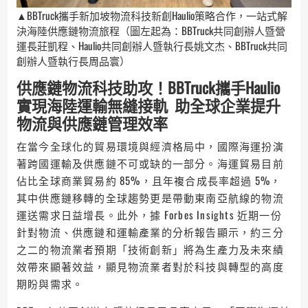
▲BBTruck攜手新加坡物流科技新創Haulio策略合作，一站式解
決海陸供應鏈物流旅程（圖左起為：BBTruck共同創辦人暨營
運長莊凱程、Haulio共同創辦人暨執行長姚文杰、BBTruck共同
創辦人暨執行長周品寰）
供應鏈物流科技助攻！BBTruck攜手Haulio
實現海陸運輸無縫接軌 助全球企業提升
物流與供應鏈管理效率
在當今全球化的貿易環境與經濟格局中，國際海運扮演
著跨國運輸及供應鏈不可或缺的一部分。海運貿易目前
佔比全球商業貿易約 85%，且年複合成長率超過 5%，
其中供應鏈移轉的全球趨勢更是帶動東南亞航線的物流
運送需求日益增長。此外，據 Forbes Insights 近期一份
針對物流、供應鏈和運輸產業的分析報告顯示，約三分
之二的物流業者預期「技術創新」將為生產力及未來績
效帶來顯著效益，顯見物流業者對於科技與轉型的高度
期盼與需求。