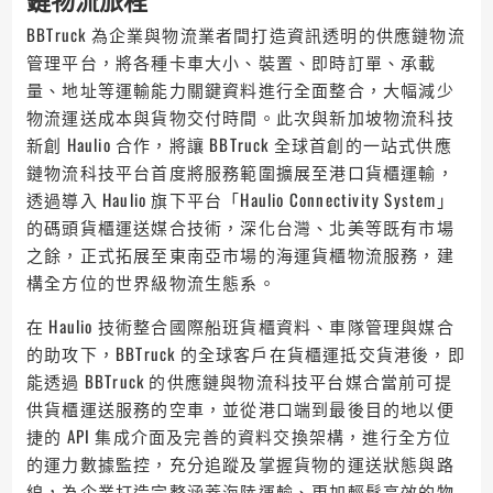
BBTruck 為企業與物流業者間打造資訊透明的供應鏈物流
管理平台，將各種卡車大小、裝置、即時訂單、承載
量、地址等運輸能力關鍵資料進行全面整合，大幅減少
物流運送成本與貨物交付時間。此次與新加坡物流科技
新創 Haulio 合作，將讓 BBTruck 全球首創的一站式供應
鏈物流科技平台首度將服務範圍擴展至港口貨櫃運輸，
透過導入 Haulio 旗下平台「Haulio Connectivity System」
的碼頭貨櫃運送媒合技術，深化台灣、北美等既有市場
之餘，正式拓展至東南亞市場的海運貨櫃物流服務，建
構全方位的世界級物流生態系。
在 Haulio 技術整合國際船班貨櫃資料、車隊管理與媒合
的助攻下，BBTruck 的全球客戶在貨櫃運抵交貨港後，即
能透過 BBTruck 的供應鏈與物流科技平台媒合當前可提
供貨櫃運送服務的空車，並從港口端到最後目的地以便
捷的 API 集成介面及完善的資料交換架構，進行全方位
的運力數據監控，充分追蹤及掌握貨物的運送狀態與路
線，為企業打造完整涵蓋海陸運輸、更加輕鬆高效的物