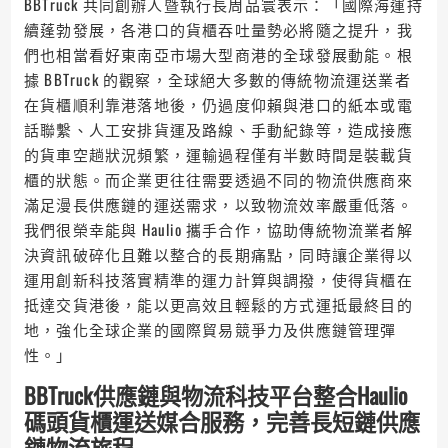
BBTruck 共同創辦人暨執行長周品寰表示：「國際海運持
續蓬勃發展，各港口的貨櫃吞吐量勢必將隨之提升，我
們也相當看好東南亞市場大型商港的全球發展動能。根
據 BBTruck 的觀察，全球絕大多數的傳統物流運送業者
在貨櫃順利靠港落地後，仍過度仰賴與港口的紙本或電
話聯繫、人工安排貨運及路線、手動紀錄等，造成接應
的貨車空趟狀況頻繁，運輸過程僅有半數時間是裝載貨
櫃的狀態。而企業更往往需要透過不同的物流供應商來
滿足漫長供應鏈的運送需求，以致物流效率嚴重低落。
我們很榮幸能與 Haulio 攜手合作，協助傳統物流業者解
決資訊破碎化且難以整合的長期痛點，同時讓企業得以
運用創新科技落實精準的運力計算與調撥，使得貨櫃在
抵達交貨港後，能以更高效且輕鬆的方式運抵最終目的
地，強化全球企業的國際貿易競爭力及供應鏈管理彈
性。」
BBTruck供應鏈與物流科技平台整合Haulio
碼頭貨櫃運送媒合服務，完善長短鏈供應
鏈物流旅程