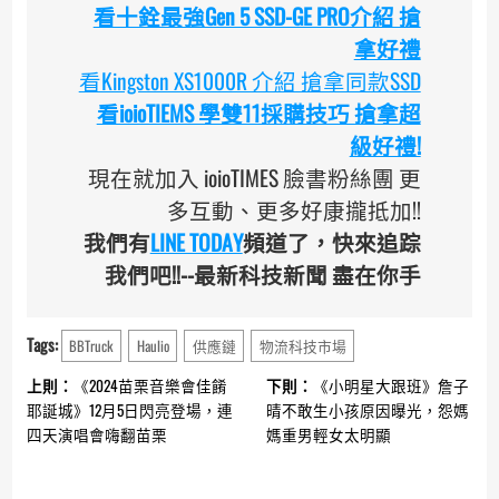
看十銓最強Gen 5 SSD-GE PRO介紹 搶
拿好禮
看Kingston XS1000R 介紹 搶拿同款SSD
看ioioTIEMS 學雙11採購技巧 搶拿超
級好禮!
現在就加入 ioioTIMES 臉書粉絲團 更
多互動、更多好康攏抵加!!
我們有
LINE TODAY
頻道了，快來追踪
我們吧!!--最新科技新聞 盡在你手
Tags:
BBTruck
Haulio
供應鏈
物流科技市場
Continue
上則：
《2024苗栗音樂會佳餚
下則：
《小明星大跟班》詹子
Reading
耶誕城》12月5日閃亮登場，連
晴不敢生小孩原因曝光，怨媽
四天演唱會嗨翻苗栗
媽重男輕女太明顯