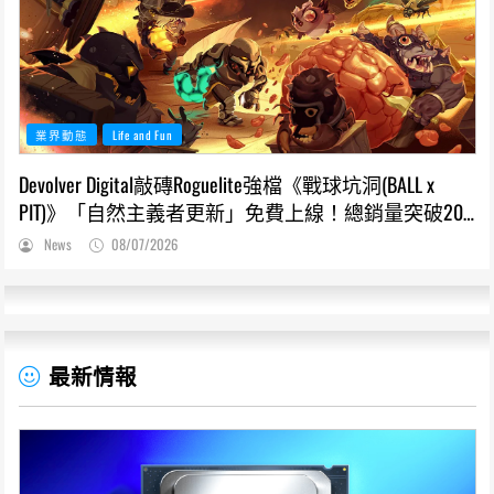
業界動態
Life and Fun
Devolver Digital敲磚Roguelite強檔《戰球坑洞(BALL x
PIT)》「自然主義者更新」免費上線！總銷量突破200
萬份，遊戲史低66折熱銷中
News
08/07/2026
最新情報