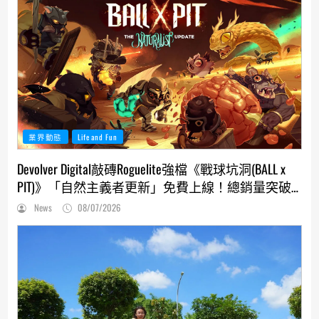
業界動態
Life and Fun
Devolver Digital敲磚Roguelite強檔《戰球坑洞(BALL x
PIT)》「自然主義者更新」免費上線！總銷量突破
200萬份，遊戲史低66折熱銷中
News
08/07/2026