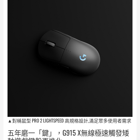
▲對稱鼠型 PRO 2 LIGHTSPEED 高規格設計,滿足眾多使用者需求
五年磨一「鍵」，G915 X無線極速觸發矮