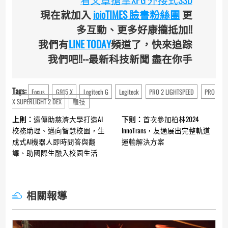
現在就加入
ioioTIMES 臉書粉絲團
更
多互動、更多好康攏抵加!!
我們有
LINE TODAY
頻道了，快來追踪
我們吧!!--最新科技新聞 盡在你手
Tags:
Focus
G915 X
Logitech G
Logiteck
PRO 2 LIGHTSPEED
PRO
X SUPERLIGHT 2 DEX
羅技
Continue
上則：
遠傳助慈濟大學打造AI
下則：
首次參加柏林2024
Reading
校務助理、邁向智慧校園，生
InnoTrans，友通展出完整軌道
成式AI機器人即時問答與翻
運輸解決方案
譯、助國際生融入校園生活
相關報導