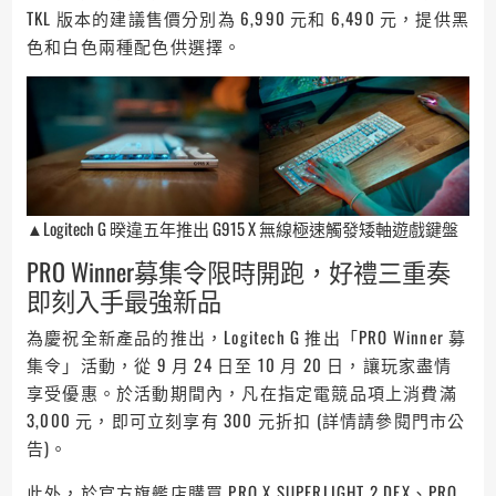
TKL 版本的建議售價分別為 6,990 元和 6,490 元，提供黑
色和白色兩種配色供選擇。
▲Logitech G 暌違五年推出 G915 X 無線極速觸發矮軸遊戲鍵盤
PRO Winner募集令限時開跑，好禮三重奏
即刻入手最強新品
為慶祝全新產品的推出，Logitech G 推出「PRO Winner 募
集令」活動，從 9 月 24 日至 10 月 20 日，讓玩家盡情
享受優惠。於活動期間內，凡在指定電競品項上消費滿
3,000 元，即可立刻享有 300 元折扣 (詳情請參閱門市公
告)。
此外，於官方旗艦店購買 PRO X SUPERLIGHT 2 DEX、PRO