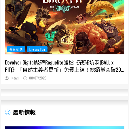
業界動態
Life and Fun
Devolver Digital敲磚Roguelite強檔《戰球坑洞(BALL x
PIT)》「自然主義者更新」免費上線！總銷量突破200
萬份，遊戲史低66折熱銷中
News
08/07/2026
最新情報