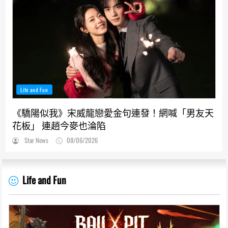
Life and Fun
《驕陽似我》宋威龍戀愛金句連發！網喊「男友天
花板」 連趙今麥也淪陷
Star News
08/06/2026
Life and Fun