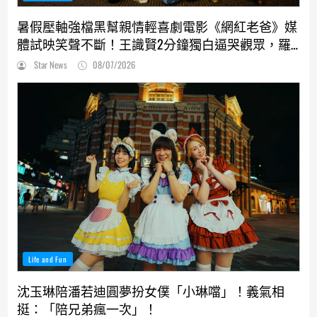
暑假壓軸強檔黑幫親情輕喜劇電影《網紅老爸》媒
體試映笑聲不斷！王識賢2分鐘獨白逼哭觀眾，羅
志祥、張懷秋受封搞笑MVP
Star News
08/07/2026
Life and Fun
沈玉琳陪潘若迪圓夢扮女僕「小琳噹」！義氣相
挺：「陪兄弟瘋一次」！