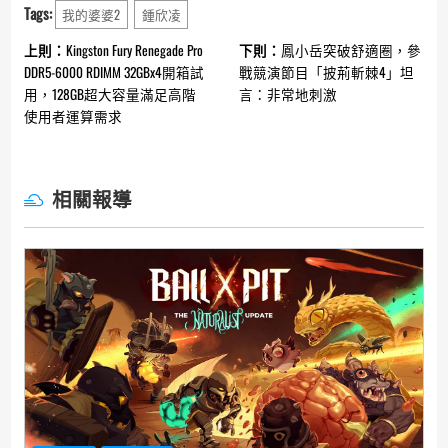
Tags:
我的婆婆2
鍾欣凌
Continue
上則：
Kingston Fury Renegade Pro
下則：
鳳小岳突破舒適圈，參
Reading
DDR5-6000 RDIMM 32GBx4開箱試
戰競演節目「披荊斬棘4」坦
用，128GB超大容量滿足高階
言：非常地刺激
使用者運算需求
相關報導