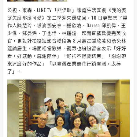
公視、東森、LINE TV「熊促咪」家庭生活喜劇《我的婆
婆怎麼那麼可愛》第二季迎來最終回，10 日更聚集了製
作人陳慧玲、導演鄧安寧、鍾欣凌、Darren 邱凱偉、王
少偉、蘇晏霈、丁也恬、林筳諭一起開直播歡慶完美收
官，更設計拍攝短影音橋段為 8 月壽星鍾欣凌和勇兔林
筳諭慶生，場面相當歡樂，觀眾也紛紛留言表示「好好
看，好感動，感謝陪伴」「好捨不得要結束」「謝謝帶
來這麼好的作品」「以臺灣產業蘭花行銷臺灣，太棒
了」。