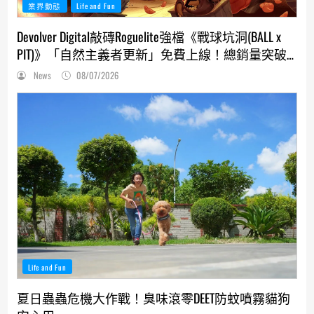
業界動態
Life and Fun
Devolver Digital敲磚Roguelite強檔《戰球坑洞(BALL x
PIT)》「自然主義者更新」免費上線！總銷量突破
200萬份，遊戲史低66折熱銷中
News
08/07/2026
Life and Fun
夏日蟲蟲危機大作戰！臭味滾零DEET防蚊噴霧貓狗