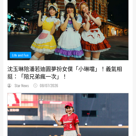
Life and Fun
沈玉琳陪潘若迪圓夢扮女僕「小琳噹」！義氣相
挺：「陪兄弟瘋一次」！
Star News
08/07/2026