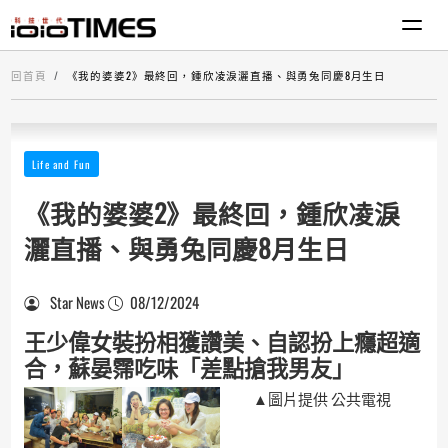
回首頁
《我的婆婆2》最終回，鍾欣凌淚灑直播、與勇兔同慶8月生日
Life and Fun
《我的婆婆2》最終回，鍾欣凌淚
灑直播、與勇兔同慶8月生日
Star News
08/12/2024
王少偉女裝扮相獲讚美、自認扮上癮超適
合，蘇晏霈吃味「差點搶我男友」
▲圖片提供 公共電視