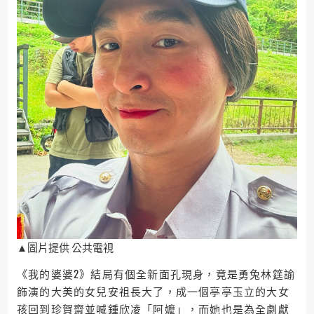
▲圖片提供 公共電視
《我的婆婆2》結局有個全新面孔現身，竟是勇兔林筳諭
飾演的大美的女兒安祖長大了，成一個亭亭玉立的大女
孩回到珍賀齋並喊鍾欣凌「阿嬤」，而她也是為全劇獻