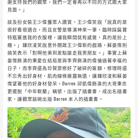
謝支持我們的觀眾，我們一定會再以不同的方式跟大家
見面。」
談及扮女裝王少偉獲眾人讚賞，王少偉笑說「說真的是
很好看很適合，而且女警是導演神來一筆，臨時踩扁寶
特瓶塞進我的衣服裡，讓我瞬間就有感覺，真的是扮上
癮。」鍾欣凌笑說意外開啟王少偉新的戲路，蘇晏霈則
搞笑表示「對啊他美到差點搶走我男朋友。」事實上蘇
晏霈飾演的秉愛在結局是與李齊飾演的偉倫過著幸福的
日子，而李齊還為珍賀齋修好了破碎的匾額，修理時還
不忘秀出好身材，肌肉線條展露無遺，讓鍾欣凌和蘇晏
霈望著他的好身材發呆。Darren 邱凱偉飾演的大哥秉忠
更擺脫「中年軟蘭」稱號，出版了插畫書，成出名插畫
家，讓觀眾敲碗出版 Darren 本人的插畫書。