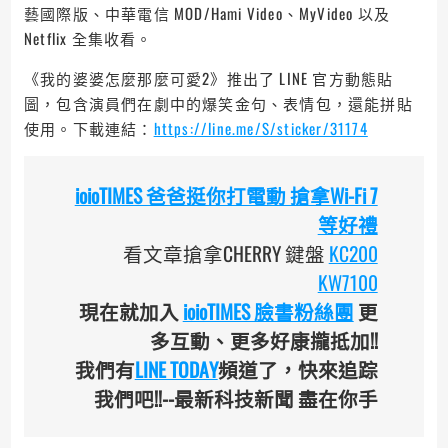
藝國際版、中華電信 MOD/Hami Video、MyVideo 以及
Netflix 全集收看。
《我的婆婆怎麼那麼可愛2》推出了 LINE 官方動態貼
圖，包含演員們在劇中的爆笑金句、表情包，還能拼貼
使用。下載連結：
https://line.me/S/sticker/31174
ioioTIMES 爸爸挺你打電動 搶拿Wi-Fi 7
等好禮
看文章搶拿CHERRY 鍵盤
KC200
KW7100
現在就加入
ioioTIMES 臉書粉絲團
更
多互動、更多好康攏抵加!!
我們有
LINE TODAY
頻道了，快來追踪
我們吧!!--最新科技新聞 盡在你手