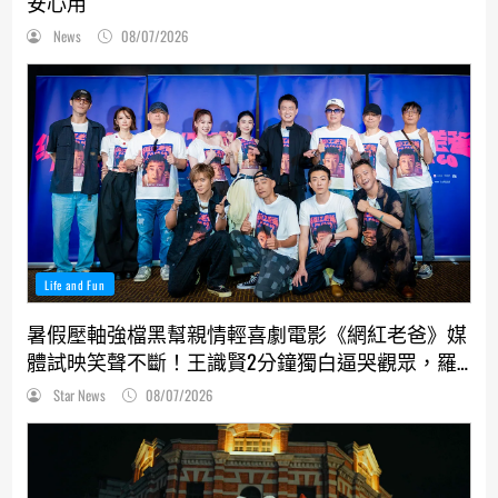
安心用
News
08/07/2026
Life and Fun
暑假壓軸強檔黑幫親情輕喜劇電影《網紅老爸》媒
體試映笑聲不斷！王識賢2分鐘獨白逼哭觀眾，羅
志祥、張懷秋受封搞笑MVP
Star News
08/07/2026