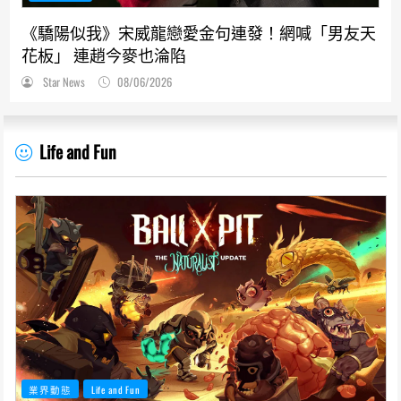
《驕陽似我》宋威龍戀愛金句連發！網喊「男友天
花板」 連趙今麥也淪陷
Star News
08/06/2026
Life and Fun
業界動態
Life and Fun