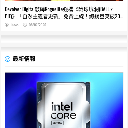
Devolver Digital敲磚Roguelite強檔《戰球坑洞(BALL x
PIT)》「自然主義者更新」免費上線！總銷量突破200
萬份，遊戲史低66折熱銷中
News
08/07/2026
最新情報