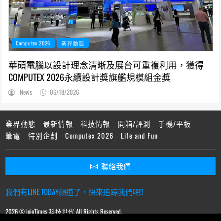
Computex 2026
業界動態
華碩電腦以設計理念清晰及展台可重複利用，獲得
COMPUTEX 2026永續設計獎旗艦規模組金獎
News
06/18/2026
業界動態
最新情報
科技情報
開箱/評測
手機/平板
筆電
特別企劃
Computex 2026
Life and Fun
聯絡我們
我們有LINE TODAY頻道了，快來追踪我們吧!!
2026 © ioioTimes 科技世代 All Rights Reserved.