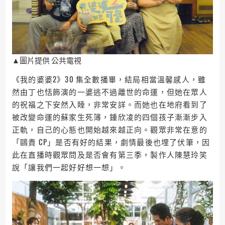
▲圖片提供 公共電視
《我的婆婆2》30 集全數播畢，結局相當溫馨感人，雖
然由丁也恬飾演的一婆逃不過離世的命運，但她在眾人
的祝福之下安然入睡，非常安詳。而她也在地府看到了
被改變命運的蘇家生死簿，鍾欣凌的四個孩子漸漸步入
正軌，自己的心態也開始越來越正向。觀眾非常在意的
「鷗貴 CP」是否有好的結果，劇情最後也埋了伏筆，因
此在直播時觀眾問及是否會有第三季，製作人陳慧玲笑
說「讓我們一起好好想一想」。