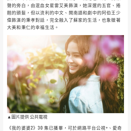
聲的旁白，由混血女星雷艾美飾演，她深邃的五官、捲
翹的頭髮，但以流利的中文、閩南語和劇中的阿伯王少
偉飾演的秉孝對話，完全融入了蘇家的生活，也象徵著
大美和秉仁的幸福生活。
▲圖片提供 公共電視
《我的婆婆2》30 集已播畢，可於網路平台公視+、愛奇