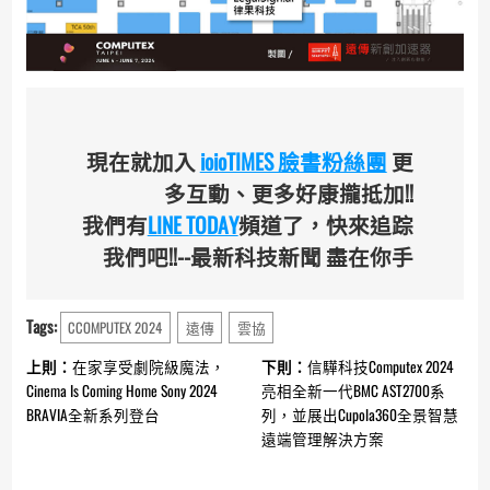
現在就加入
ioioTIMES 臉書粉絲團
更
多互動、更多好康攏抵加!!
我們有
LINE TODAY
頻道了，快來追踪
我們吧!!--最新科技新聞 盡在你手
Tags:
CCOMPUTEX 2024
遠傳
雲協
Continue
上則：
在家享受劇院級魔法，
下則：
信驊科技Computex 2024
Reading
Cinema Is Coming Home Sony 2024
亮相全新一代BMC AST2700系
BRAVIA全新系列登台
列，並展出Cupola360全景智慧
遠端管理解決方案