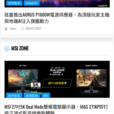
業界動態
GIGABYTE
技嘉推出AORUS P1600W電源供應器，為頂級玩家主機
與地端AI注入旗艦動力
News
08/04/2026
MSI ZONE
業界動態
賣場情報
MSI
MSI 27吋5K Dual Mode雙模電競顯示器，MAG 271KPD7打
造沉浸式影音娛樂新體驗