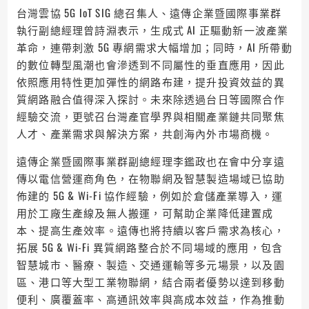
台灣雲協 5G IoT SIG 總召集人、遠傳企業暨國際事業群
執行副總經理曾詩淵表示，生成式 AI 正驅動新一波產業
革命，連帶刺激 5G 專網需求大幅增加；同時，AI 所帶動
的數位轉型風潮也會滲透到不同屬性的垂直應用，因此
依照應用特性更加彈性的網路布建，提升投資效益的異
質網路融合值得深入探討。未來除透過台日等國際合作
經驗交流，更號召台灣產官學界與相關產業鏈共同聚焦
人才、產業需求與解決方案，共創海內外市場商機。
遠傳企業暨國際事業群副總經理李鑑政也在會中分享遠
傳以電信營運商角色，在物聯網及智慧製造場域已協助
佈建的 5G & Wi-Fi 協作經驗，例如於倉儲產業導入，運
用於工廠生產線及無人搬運，可幫助企業降低建置成
本、提高生產效率。遠傳也將持續以客戶需求為核心，
拓展 5G & Wi-Fi 異質網路整合於不同場域的應用，包含
智慧城市、醫療、製造、交通運輸等多元場景，以及園
區、港口等大型工業物聯網，結合兩者優勢以達到移動
便利、廣覆蓋率、高通訊效率與高成本效益，作為推動