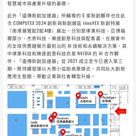
智慧城市與產業升級的基礎。
此外「遠傳新創加速器」所輔導的 5 家新創夥伴也在此
次 COMPUTEX 2024 創新與新創展區 InnoVEX 新創特展
（南港展覽館2館4樓）展出，分別是律果科技、亞博福
爾摩沙、杰悉科技、樂達創意科技與配客嘉，在展會中
向全球供應鏈展示最前沿的 AI 技術和永續解決方案，其
中律果科技和樂達創意科技亦是 NVIDIA 的 AI 合作夥
伴。「遠傳新創加速器」從 2021 成立至今已邁入第三
期，將持續發揮以大帶小協助商業媒合，共同壯大創新
應用生態圈，帶動企業與社會轉型升級。