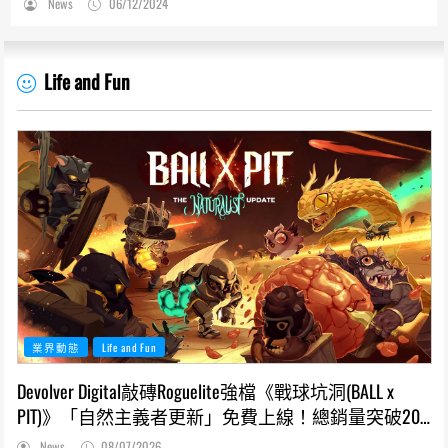
News
06/12/2024
Life and Fun
業界動態
Life and Fun
Devolver Digital敲磚Roguelite強檔《戰球坑洞(BALL x
PIT)》「自然主義者更新」免費上線！總銷量突破200
萬份，遊戲史低66折熱銷中
News
08/07/2026